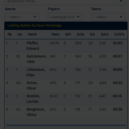
Games
Players
Teams
Leading Goalies by Saves Percentage
Rk
No
GPI
SOG
GA
GAA
SVS%
Name
Team
1
1
Pfeffer,
HA74
8
284
26
3.18
90.85
Edward
2
25
Gabrielsson,
SKI
7
184
19
4.52
89.67
Albin
3
1
Johansson,
KAL
5
153
17
3.30
88.89
Elias
4
40
Green,
VÄX
4
171
20
4.94
88.30
Oliver
5
1
Ibrahim,
MJÖ
7
152
21
4.47
86.18
Levinio
6
23
Bengtsson,
KAL
5
118
17
3.42
85.59
Viktor