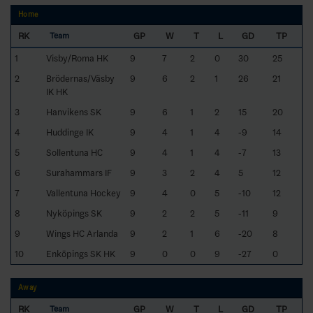
Home
RK
GP
W
T
L
GD
TP
Team
1
Visby/Roma HK
9
7
2
0
30
25
2
Brödernas/Väsby
9
6
2
1
26
21
IK HK
3
Hanvikens SK
9
6
1
2
15
20
4
Huddinge IK
9
4
1
4
-9
14
5
Sollentuna HC
9
4
1
4
-7
13
6
Surahammars IF
9
3
2
4
5
12
7
Vallentuna Hockey
9
4
0
5
-10
12
8
Nyköpings SK
9
2
2
5
-11
9
9
Wings HC Arlanda
9
2
1
6
-20
8
10
Enköpings SK HK
9
0
0
9
-27
0
Away
RK
GP
W
T
L
GD
TP
Team