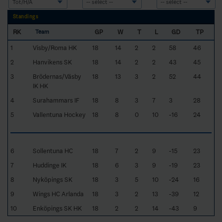
Standings
RK
GP
W
T
L
GD
TP
Team
1
Visby/Roma HK
18
14
2
2
58
46
2
Hanvikens SK
18
14
2
2
43
45
3
Brödernas/Väsby
18
13
3
2
52
44
IK HK
4
Surahammars IF
18
8
3
7
3
28
5
Vallentuna Hockey
18
8
0
10
-16
24
6
Sollentuna HC
18
7
2
9
-15
23
7
Huddinge IK
18
6
3
9
-19
23
8
Nyköpings SK
18
3
5
10
-24
16
9
Wings HC Arlanda
18
3
2
13
-39
12
10
Enköpings SK HK
18
2
2
14
-43
9