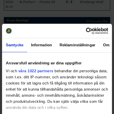
2024-
IK Pantern - Alvesta SK
3 - 2
Kirsebergs Ishall
12-13
Group Standings
21 Rounds (84
Games)
RK
GP
W
T
L
GD
TP
Team
1
IF Troja-Ljungby
21
15
4
2
54
51
Samtycke
Information
Reklaminställningar
Om
2
Karlskrona HK
21
14
5
2
37
50
3
Halmstad
21
12
6
3
28
48
Hammers HC
Ansvarsfull användning av dina uppgifter
4
Västerviks IK
21
10
2
9
18
32
Vi och
våra 1022 partners
behandlar din personliga data,
som t.ex. ditt IP-nummer, och använder teknologi såsom
cookies för att lagra och få tillgång till information på din
5
Mörrums GoIS IK
21
6
4
11
-29
23
enhet för att kunna tillhandahålla personliga annonser och
innehåll, annons- och innehållsmätning, åskådarinsikter
6
IK Pantern
21
3
5
13
-44
18
och produktutveckling. Du kan själv välja vilka som får
7
Alvesta SK
21
4
4
13
-31
17
använda din data och i vilka syften.
8
Tyringe SoSS
21
3
4
14
-33
13