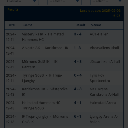
Results
Last update: 2025-02-03
16:25
Date
Game
Result
Venue
2024-
Västerviks IK - Halmstad
3 - 4
ACT-Hallen
12-11
Hammers HC
2024-
Alvesta SK - Karlskrona HK
1 - 3
Virdavallens Ishall
12-11
2024-
Mörrums GoIS IK - IK
4 - 3
Jössarinken A-hall
12-11
Pantern
2024-
Tyringe SoSS - IF Troja-
0 - 4
Tyrs Hov
12-11
Ljungby
Sportcentra
2024-
Karlskrona HK - Västerviks
4 - 3
NKT Arena
12-13
IK
Karlskrona A-Hall
2024-
Halmstad Hammers HC -
4 - 1
Halmstad Arena
12-13
Tyringe SoSS
2024-
IF Troja-Ljungby - Mörrums
6 - 1
Ljungby Arena A-
12-13
GoIS IK
hallen