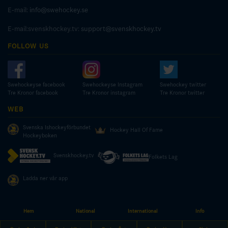
E-mail:
info@swehockey.se
E-mail:svenskhockey.tv:
support@svenskhockey.tv
FOLLOW US
Swehockeyse facebook
Swehockeyse Instagram
Swehockey twitter
Tre Kronor facebook
Tre Kronor instagram
Tre Kronor twitter
WEB
Svenska Ishockeyförbundet
Hockey Hall Of Fame
Hockeyboken
Svenskhockey.tv
Folkets Lag
Ladda ner vår app
Hem
National
International
Info
© COPYRIGHT SWEDISH ICE HOCKEY ASSOCIATION