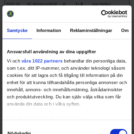
2021-12-
HC Wettern/MAIF - IK
1 - 5
Iver-hallen
10 19:00
Guts Finspång
2022-03-
HF Mjölby - Black Wings
5 - 4
ProTrain Arena
25 19:00
HC
Samtycke
Information
Reklaminställningar
Om
2022-01-
HC Wettern/MAIF -
1 - 7
Iver-hallen
12 19:00
Linköping Mighty Ravens
HC
Ansvarsfull användning av dina uppgifter
2022-01-
IK Guts Finspång - Black
0 - 3
Globalhallen
21 20:15
Wings HC
Vi och
våra 1022 partners
behandlar din personliga data,
Obs! Spelas i Skärblacka!
som t.ex. ditt IP-nummer, och använder teknologi såsom
2022-01-
HK Lintek Make Believes
1 - 4
Stångebro Ishall
cookies för att lagra och få tillgång till information på din
21 19:00
- HF Mjölby
enhet för att kunna tillhandahålla personliga annonser och
innehåll, annons- och innehållsmätning, åskådarinsikter
2022-01-
Linköping Mighty Ravens
5 - 0
Stångebro Ishall
och produktutveckling. Du kan själv välja vilka som får
28 19:00
HC - IK Guts Finspång
använda din data och i vilka syften.
2022-01-
HF Mjölby - HC
11 - 4
ProTrain Arena
28 19:00
Wettern/MAIF
Med din tillåtelse skulle vi även vilja:
2022-01-
Black Wings HC - HK
5 - 1
Kinnarp Hall-D
30 14:00
Lintek Make Believes
Samla in information om din geografiska plats som
Samtyckesval
Nödvändig
kan ha en noggrannhet på upp till flera meter