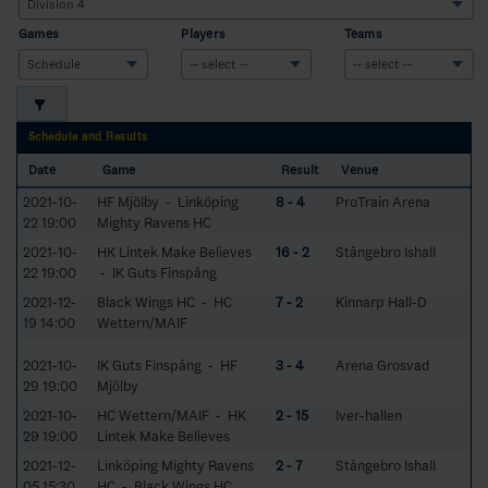
Games
Players
Teams
Schedule and Results
Date
Game
Result
Venue
2021-10-
HF Mjölby - Linköping
8 - 4
ProTrain Arena
22 19:00
Mighty Ravens HC
2021-10-
HK Lintek Make Believes
16 - 2
Stångebro Ishall
22 19:00
- IK Guts Finspång
2021-12-
Black Wings HC - HC
7 - 2
Kinnarp Hall-D
19 14:00
Wettern/MAIF
2021-10-
IK Guts Finspång - HF
3 - 4
Arena Grosvad
29 19:00
Mjölby
2021-10-
HC Wettern/MAIF - HK
2 - 15
Iver-hallen
29 19:00
Lintek Make Believes
2021-12-
Linköping Mighty Ravens
2 - 7
Stångebro Ishall
05 15:30
HC - Black Wings HC