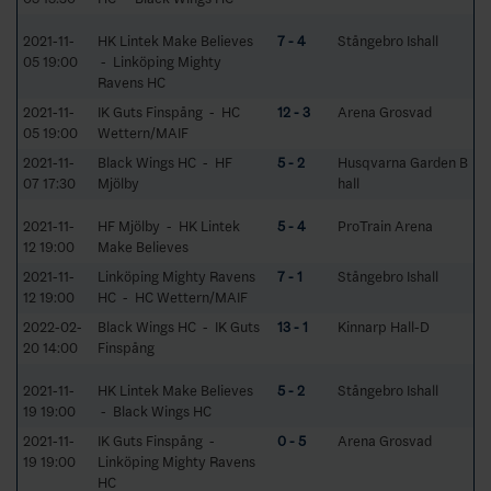
2021-11-
HK Lintek Make Believes
7 - 4
Stångebro Ishall
05 19:00
- Linköping Mighty
Ravens HC
2021-11-
IK Guts Finspång - HC
12 - 3
Arena Grosvad
05 19:00
Wettern/MAIF
2021-11-
Black Wings HC - HF
5 - 2
Husqvarna Garden B
07 17:30
Mjölby
hall
2021-11-
HF Mjölby - HK Lintek
5 - 4
ProTrain Arena
12 19:00
Make Believes
2021-11-
Linköping Mighty Ravens
7 - 1
Stångebro Ishall
12 19:00
HC - HC Wettern/MAIF
2022-02-
Black Wings HC - IK Guts
13 - 1
Kinnarp Hall-D
20 14:00
Finspång
2021-11-
HK Lintek Make Believes
5 - 2
Stångebro Ishall
19 19:00
- Black Wings HC
2021-11-
IK Guts Finspång -
0 - 5
Arena Grosvad
19 19:00
Linköping Mighty Ravens
HC