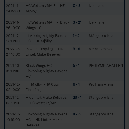
2021-11-
HC Wettern/MAIF - HF
0 - 3
Iver-hallen
19 19:00
Mjölby
2021-11-
HC Wettern/MAIF - Black
3 - 21
Iver-hallen
26 19:00
Wings HC
2021-12-
Linköping Mighty Ravens
1 - 2
Stångebro Ishall
17 19:00
HC - HF Mjölby
2022-02-
IK Guts Finspång - HK
3 - 9
Arena Grosvad
27 16:00
Lintek Make Believes
2021-10-
Black Wings HC -
5 - 1
PROLYMPIAHALLEN
31 19:30
Linköping Mighty Ravens
HC
2021-12-
HF Mjölby - IK Guts
8 - 1
ProTrain Arena
03 19:00
Finspång
2021-12-
HK Lintek Make Believes
23 - 1
Stångebro Ishall
03 19:00
- HC Wettern/MAIF
2021-12-
Linköping Mighty Ravens
4 - 5
Stångebro Ishall
10 19:00
HC - HK Lintek Make
Believes