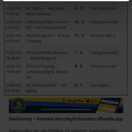
2022-03-
HF Mjölby - HK Lintek
4 - 3
ProTrain Arena
11 19:00
Make Believes
2022-03-
Linköping Mighty Ravens
14 - 3
Stångebro Ishall
11 19:00
HC - HC Wettern/MAIF
2022-03-
Black Wings HC - IK Guts
17 - 0
Kinnarp Hall-D
13 14:00
Finspång
2022-03-
HK Lintek Make Believes
7 - 4
Stångebro Ishall
18 19:00
- Black Wings HC
2022-03-
IK Guts Finspång -
6 - 2
Arena Grosvad
18 19:00
Linköping Mighty Ravens
HC
2022-03-
HC Wettern/MAIF - HF
3 - 7
Iver-hallen
18 19:00
Mjölby
Swehockey – Svenska Ishockeyförbundets officiella app
Swehockey ger dig tillgång till nyheter, livebevakning