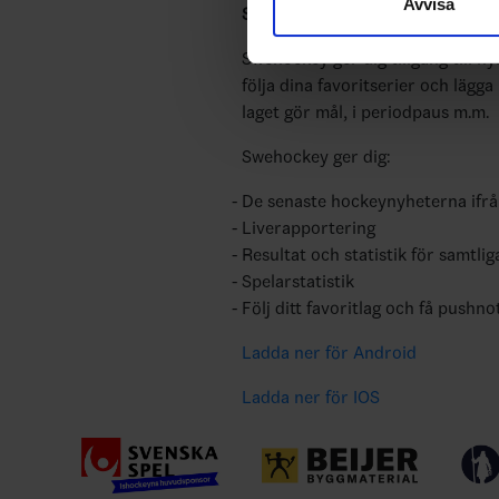
Avvisa
till de sociala medier och a
Swehockey – Svenska Ishockeyför
med annan information som du 
Swehockey ger dig tillgång till n
följa dina favoritserier och lägga
laget gör mål, i periodpaus m.m.
Swehockey ger dig:
De senaste hockeynyheterna ifr
Liverapportering
Resultat och statistik för samtlig
Spelarstatistik
Följ ditt favoritlag och få pushno
Ladda ner för Android
Ladda ner för IOS