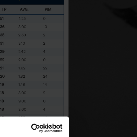
TP
AVG.
PIM
51
4.25
0
36
3.00
10
35
2.50
2
31
3.10
2
29
2.42
4
22
2.00
0
21
1.62
22
20
1.82
24
19
1.46
14
18
3.00
2
18
9.00
0
18
3.60
4
18
1.29
14
16
1.78
4
16
2.00
6