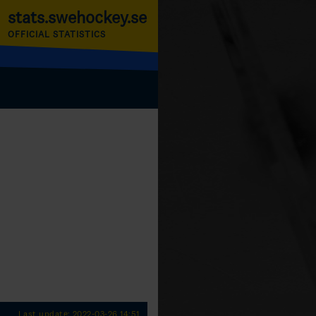
stats.swehockey.se
OFFICIAL STATISTICS
Last update: 2022-03-26 14:51