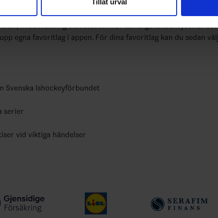
Tillåt urval
nnons- och analysföretag som vi samarbetar med. Dessa kan i sin
bundets officiella app
har tillhandahållit eller som de har samlat in när du har använt 
yheter, livebevakning och statistik för samtliga ishockeyserier so
 upp egna favoritlag i appen. För dina favoritlag kan du sedan väl
ån Svenska Ishockeyförbundet
a serier
tiser vid viktiga händelser