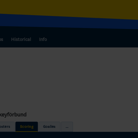
bs
Historical
Info
ckeyförbund
osters
Scoring
Goalies
...