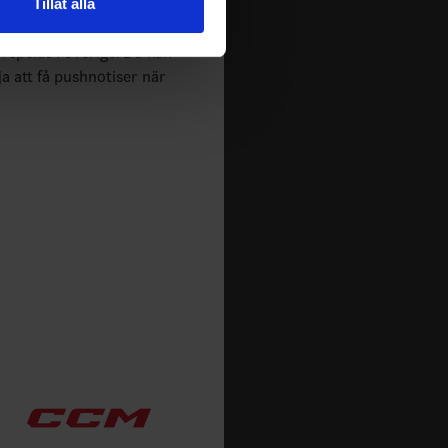
Tillåt alla
 tur kombinera informationen
deras tjänster.
m spelas i Sverige. Du kan
ja att få pushnotiser när