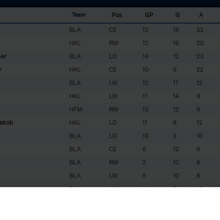
Pos
GP
G
A
Team
BLA
CE
12
18
33
HKL
RW
12
16
20
per
BLA
LD
14
12
23
r
HKL
CE
10
9
22
BLA
LW
12
17
12
HKL
LW
11
14
8
HFM
RW
13
12
9
Jakob
HKL
LD
11
8
12
BLA
LD
13
3
16
BLA
CE
6
12
6
BLA
RW
2
10
8
BLA
LW
5
10
8
BLA
LW
14
5
13
HKL
RW
9
7
9
HKL
LW
8
6
10