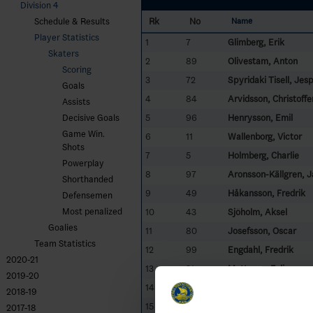
Division 4
Rk
No
Schedule & Results
Name
Player Statistics
1
7
Glimberg, Erik
Skaters
2
89
Olivestam, Anton
Scoring
3
72
Spyridaki Tisell, Jes
Goals
4
84
Arvidsson, Christoffe
Assists
5
96
Henrysson, Emil
Decisive Goals
Game Win.
6
11
Wallenborg, Victor
Shots
7
5
Holmberg, Charlie
Powerplay
8
97
Aronsson-Källgren, 
Shorthanded
9
49
Håkansson, Fredrik
Defensemen
Most penalized
10
43
Sjöholm, Aksel
Goalies
11
80
Josefsson, Oscar
Team Statistics
12
99
Engdahl, Fredrik
2020-21
13
31
Mattsson, Felix
2019-20
14
19
Leckström, Joel
2018-19
15
29
Sillanpää, Karl
2017-18