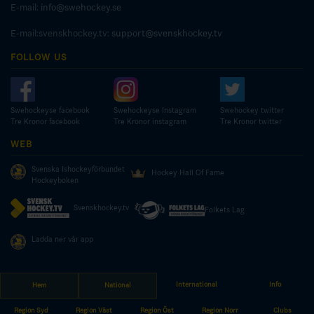
E-mail:
info@swehockey.se
E-mail:svenskhockey.tv:
support@svenskhockey.tv
FOLLOW US
Swehockeyse facebook
Swehockeyse Instagram
Swehockey twitter
Tre Kronor facebook
Tre Kronor instagram
Tre Kronor twitter
WEB
Svenska Ishockeyförbundet
Hockey Hall Of Fame
Hockeyboken
Svenskhockey.tv
Folkets Lag
Ladda ner vår app
International
Info
Hem
National
© COPYRIGHT SWEDISH ICE HOCKEY ASSOCIATION
Region Syd
Region Väst
Region Öst
Region Norr
Clubs