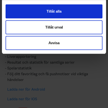
och statistik för samtliga ishockeyserier som spelas i
för sociala medier och analysera vår trafik. Vi
Sverige. Du kan följa dina favoritserier och lägga upp
vidarebefordrar även sådana identifierare och annan
Tillåt alla
egna favoritlag i appen. För dina favoritlag kan du
information från din enhet till de sociala medier och
sedan välja att få pushnotiser när laget gör mål, i
annons- och analysföretag som vi samarbetar med.
periodpaus m.m.
Dessa kan i sin tur kombinera informationen med annan
Tillåt urval
information som du har tillhandahållit eller som de har
Swehockey ger dig:
samlat in när du har använt deras tjänster.
Avvisa
De senaste hockeynyheterna ifrån Svenska
Ishockeyförbundet
Liverapportering
Resultat och statistik för samtliga serier
Spelarstatistik
Följ ditt favoritlag och få pushnotiser vid viktiga
händelser
Ladda ner för Android
Ladda ner för IOS