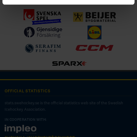
OFFICIAL STATISTICS
stats.swehockey.se is the official statistics web site of the Swedish
Icehockey Association.
IN COOPERATION WITH: