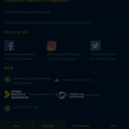
SVENSKA ISHOCKEYFÖRBUNDET
E-mail:
info@swehockey.se
E-mail:svenskhockey.tv:
support@svenskhockey.tv
FOLLOW US
Swehockeyse facebook
Swehockeyse Instagram
Swehockey twitter
Tre Kronor facebook
Tre Kronor instagram
Tre Kronor twitter
WEB
Svenska Ishockeyförbundet
Hockey Hall Of Fame
Hockeyboken
Svenskhockey.tv
Folkets Lag
Ladda ner vår app
International
Info
Hem
National
© COPYRIGHT SWEDISH ICE HOCKEY ASSOCIATION