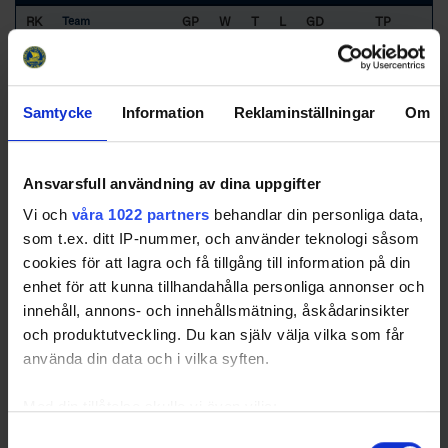
RK
GP
W
T
L
GD
TP
Team
1
Västerviks IK
15
14
0
1
40
50
Samtycke
Information
Reklaminställningar
Om
2
Tranås AIF IF
15
11
1
3
34
41
3
Kumla HC Black
15
6
1
8
-19
23
Bulls
Ansvarsfull användning av dina uppgifter
Vi och
våra 1022 partners
behandlar din personliga data,
som t.ex. ditt IP-nummer, och använder teknologi såsom
4
Forshaga IF
15
2
5
8
-18
15
cookies för att lagra och få tillgång till information på din
5
Mjölby HC
15
4
1
10
-21
15
enhet för att kunna tillhandahålla personliga annonser och
6
Grästorps IK
15
3
2
10
-16
12
innehåll, annons- och innehållsmätning, åskådarinsikter
och produktutveckling. Du kan själv välja vilka som får
använda din data och i vilka syften.
Med din tillåtelse skulle vi även vilja:
Swehockey – Svenska Ishockeyförbundets officiella app
Samla in information om din geografiska plats som
Samtyckesval