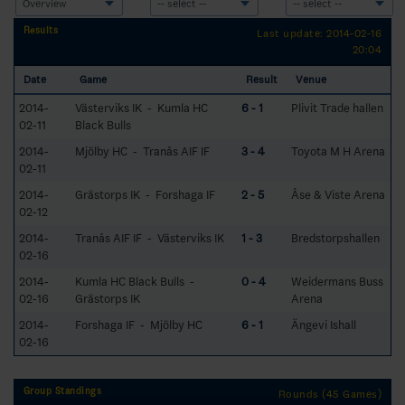
Results
Last update: 2014-02-16
20:04
Date
Game
Result
Venue
2014-
Västerviks IK - Kumla HC
6 - 1
Plivit Trade hallen
02-11
Black Bulls
2014-
Mjölby HC - Tranås AIF IF
3 - 4
Toyota M H Arena
02-11
2014-
Grästorps IK - Forshaga IF
2 - 5
Åse & Viste Arena
02-12
2014-
Tranås AIF IF - Västerviks IK
1 - 3
Bredstorpshallen
02-16
2014-
Kumla HC Black Bulls -
0 - 4
Weidermans Buss
02-16
Grästorps IK
Arena
2014-
Forshaga IF - Mjölby HC
6 - 1
Ängevi Ishall
02-16
Group Standings
Rounds (45 Games)