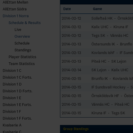
AllEttan Mellan
AllEttan Södra
Date
Game
Division 1 Norra
2014-02-12
Sollefteå HK - Örnsköld
Schedule & Results
2014-02-12
Kalix UHC - Kiruna IF
Live
2014-02-12
Tegs SK - Vännäs HC
Overview
Schedule
2014-02-13
Östersunds IK - Brunflo 
Standings
2014-02-13
Kovlands IshF - IF Sund
Player Statistics
2014-02-13
Piteå HC - SK Lejon
Team Statistics
2014-02-14
SK Lejon - Kalix UHC
Division 1 C
Division 1 C Forts.
2014-02-15
Brunflo IK - Kovlands Is
Division 1 D
2014-02-15
IF Sundsvall Hockey - S
Division 1 D Forts.
2014-02-15
Örnsköldsvik HF - Öster
Division 1 E
2014-02-15
Vännäs HC - Piteå HC
Division 1 E Forts.
Division 1 F
2014-02-15
Kiruna IF - Tegs SK
Division 1 F Forts.
Kvalserie A
Group Standings
Kvalserie C