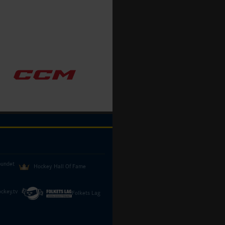
bundet
Hockey Hall Of Fame
ckey.tv
Folkets Lag