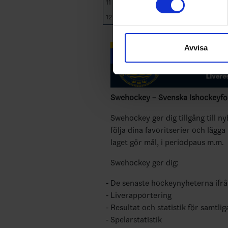
11
Brunflo IK
44
5
12
Kovlands IshF
44
6
Vi använder enhetsidentifierar
sociala medier och analysera 
Avvisa
till de sociala medier och a
med annan information som du 
Swehockey – Svenska Ishockeyför
Swehockey ger dig tillgång till n
följa dina favoritserier och lägga
laget gör mål, i periodpaus m.m.
Swehockey ger dig:
De senaste hockeynyheterna ifr
Liverapportering
Resultat och statistik för samtlig
Spelarstatistik