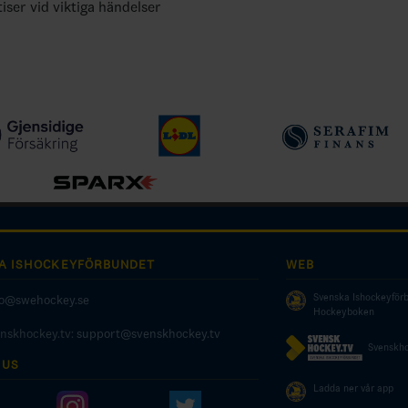
tiser vid viktiga händelser
A ISHOCKEYFÖRBUNDET
WEB
Svenska Ishockeyför
fo@swehockey.se
Hockeyboken
enskhockey.tv:
support@svenskhockey.tv
Svenskho
 US
Ladda ner vår app