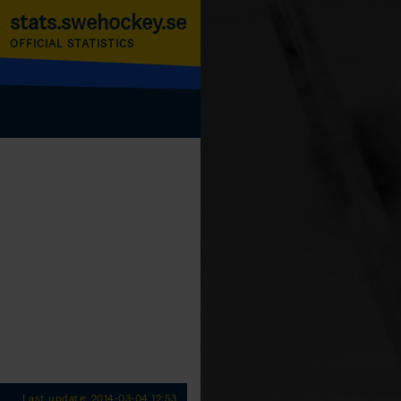
stats.swehockey.se
OFFICIAL STATISTICS
Last update: 2014-03-04 12:53