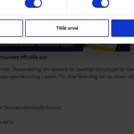
6
33
94:182 (-88)
24
2
2
3
35
74:210 (-136)
21
0
3
e för att anpassa innehållet och annonserna till användarna, tillh
vår trafik. Vi vidarebefordrar även sådana identifierare och anna
Tillåt urval
nnons- och analysföretag som vi samarbetar med. Dessa kan i sin
har tillhandahållit eller som de har samlat in när du har använt 
bundets officiella app
yheter, livebevakning och statistik för samtliga ishockeyserier so
 upp egna favoritlag i appen. För dina favoritlag kan du sedan väl
ån Svenska Ishockeyförbundet
a serier