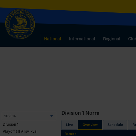
National
International
Regional
Clu
Division 1 Norra
Division 1
Live
Overview
Schedule
R
Playoff till Allsv. kval
Results