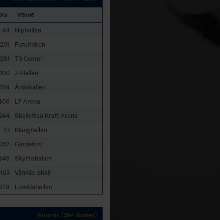
ors
Venue
44
Niphallen
201
Fururinken
281
T3 Center
100
Z-Hallen
154
Ånäshallen
406
LF Arena
244
Skellefteå Kraft Arena
73
Klanghallen
057
Gärdehov
849
Skyttishallen
163
Vännäs Ishall
378
Lombiahallen
Rounds (264 Games)