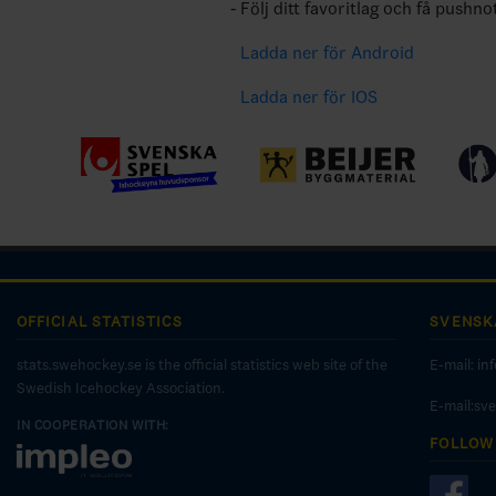
Följ ditt favoritlag och få pushno
Ladda ner för Android
Ladda ner för IOS
OFFICIAL STATISTICS
SVENSK
stats.swehockey.se is the official statistics web site of the
E-mail:
in
Swedish Icehockey Association.
E-mail:sv
IN COOPERATION WITH:
FOLLOW