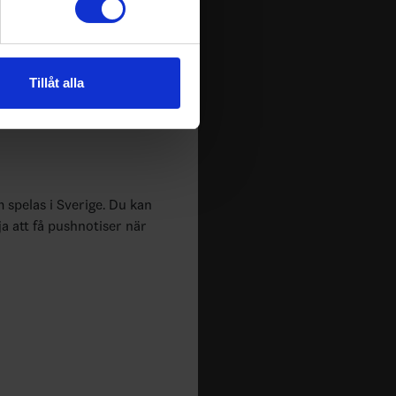
1
1
0
0
andahålla funktioner för
n information från din enhet
Tillåt alla
 tur kombinera informationen
deras tjänster.
m spelas i Sverige. Du kan
ja att få pushnotiser när