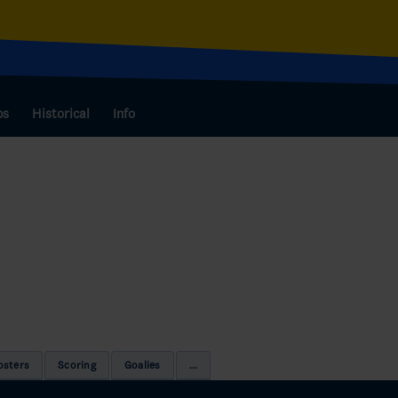
bs
Historical
Info
osters
Scoring
Goalies
...