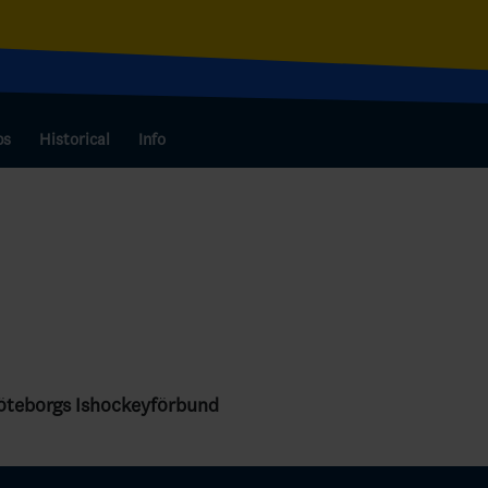
bs
Historical
Info
Göteborgs Ishockeyförbund