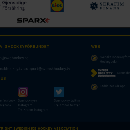
A ISHOCKEYFÖRBUNDET
WEB
Svenska Ishockeyför
fo@swehockey.se
Hockeyboken
enskhockey.tv:
support@svenskhockey.tv
Svenskho
 US
Ladda ner vår app
e facebook
Swehockeyse
Swehockey twitter
facebook
Instagram
Tre Kronor twitter
Tre Kronor instagram
YRIGHT SWEDISH ICE HOCKEY ASSOCIATION