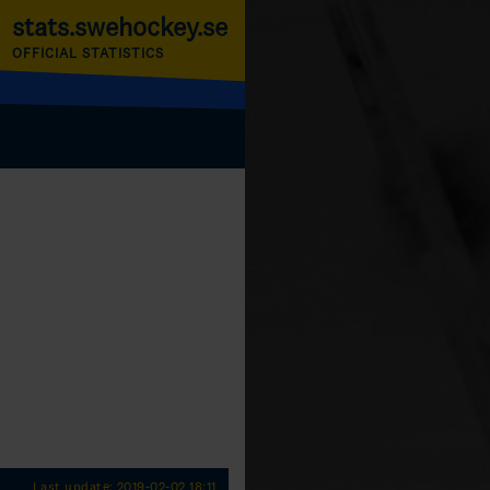
stats.swehockey.se
OFFICIAL STATISTICS
Last update: 2019-02-02 18:11