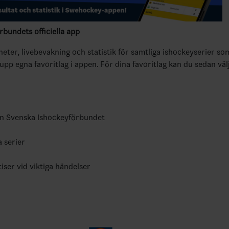
bundets officiella app
yheter, livebevakning och statistik för samtliga ishockeyserier so
 upp egna favoritlag i appen. För dina favoritlag kan du sedan väl
ån Svenska Ishockeyförbundet
a serier
tiser vid viktiga händelser