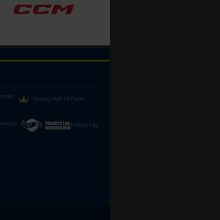
bundet
Hockey Hall Of Fame
ckey.tv
Folkets Lag