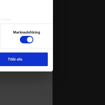
a meter
k)
ljsektionen
. Du kan ändra
Marknadsföring
andahålla funktioner för
n information från din enhet
Tillåt alla
 tur kombinera informationen
deras tjänster.