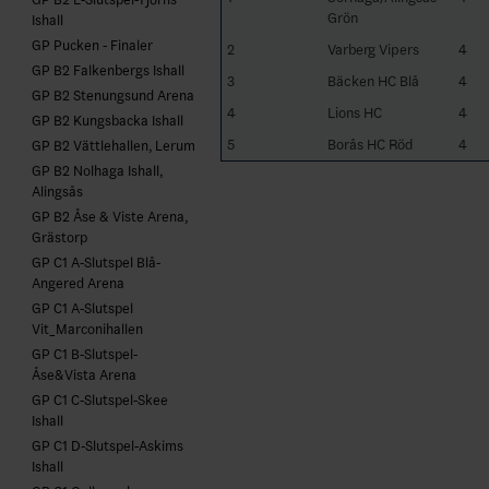
Grön
Ishall
GP Pucken - Finaler
2
Varberg Vipers
4
GP B2 Falkenbergs Ishall
3
Bäcken HC Blå
4
GP B2 Stenungsund Arena
4
Lions HC
4
GP B2 Kungsbacka Ishall
5
Borås HC Röd
4
GP B2 Vättlehallen, Lerum
GP B2 Nolhaga Ishall,
Alingsås
GP B2 Åse & Viste Arena,
Grästorp
GP C1 A-Slutspel Blå-
Angered Arena
GP C1 A-Slutspel
Vit_Marconihallen
GP C1 B-Slutspel-
Åse&Vista Arena
GP C1 C-Slutspel-Skee
Ishall
GP C1 D-Slutspel-Askims
Ishall