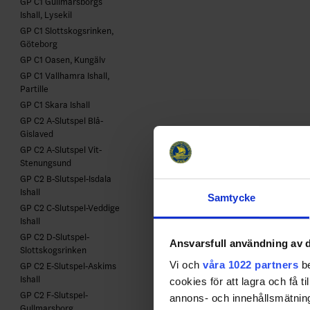
GP C1 Gullmarsborgs
Ishall, Lysekil
GP C1 Slottskogsrinken,
Göteborg
GP C1 Oasen, Kungälv
GP C1 Vallhamra Ishall,
Partille
GP C1 Skara Ishall
GP C2 A-Slutspel Blå-
Gislaved
GP C2 A-Slutspel Vit-
Stenungsund
GP C2 B-Slutspel-Isdala
Ishall
Samtycke
GP C2 C-Slutspel-Veddige
Ishall
GP C2 D-Slutspel-
Ansvarsfull användning av d
Slottskogsrinken
Vi och
våra 1022 partners
be
GP C2 E-Slutspel-Askims
Ishall
cookies för att lagra och få t
GP C2 F-Slutspel-
annons- och innehållsmätning
Gullmarsborg