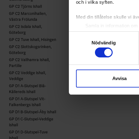
och i vilka syften.
GP C2 Tjörns Ishall
GP C2 Marconihallen,
Med din tillåtelse skulle vi äve
Västra Frölunda
Samla in information om 
GP C2 Isdala Ishall,
Göteborg
Identifiera din enhet gen
Samtyckesval
GP C2 Tuve Ishall, Hisingen
Ta reda på mer om hur dina pe
Nödvändig
GP C2 Slottskogsrinken,
eller dra tillbaka ditt samtyc
Göteborg
GP C2 Vallhamra Ishall,
Vi använder enhetsidentifierar
Partille
sociala medier och analysera 
GP C2 Veddige Ishall,
Avvisa
till de sociala medier och a
Veddige
GP D1 A-Slutspel Blå-
med annan information som du 
Kållereds Ishall
GP D1 A-Slutspel Vit-
Falkenbergs Ishall
GP D1 B-Slutspel-Åby Ishall
GP D1 C-Slutspel-Veddige
Ishall
GP D1 D-Slutspel-Tuve
Ishall