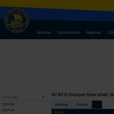
National
International
Regional
Clu
GP B2 D-Slutspel-Skee Ishall, 
2025-26
Schedule
Contact
...
2024-25
Results