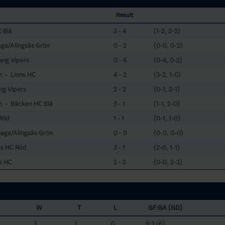
Result
 Blå
3 - 4
(1-2, 2-2)
ga/Alingsås Grön
0 - 2
(0-0, 0-2)
erg Vipers
0 - 6
(0-4, 0-2)
n - Lions HC
4 - 2
(3-2, 1-0)
rg Vipers
2 - 2
(0-1, 2-1)
n - Bäcken HC Blå
3 - 1
(1-1, 2-0)
Röd
1 - 1
(0-1, 1-0)
haga/Alingsås Grön
0 - 0
(0-0, 0-0)
ås HC Röd
3 - 1
(2-0, 1-1)
s HC
2 - 2
(0-0, 2-2)
W
T
L
GF:GA (GD)
3
1
0
9:3 (6)