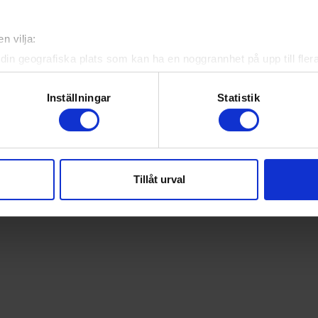
n vilja:
din geografiska plats som kan ha en noggrannhet på upp till fler
om att aktivt skanna den för specifika kännetecken (fingeravtryc
rsonliga uppgifter behandlas och ställ in dina preferenser i
deta
Inställningar
Statistik
ke när som helst från cookie-förklaringen.
e för att anpassa innehållet och annonserna till användarna, tillh
vår trafik. Vi vidarebefordrar även sådana identifierare och anna
Tillåt urval
nnons- och analysföretag som vi samarbetar med. Dessa kan i sin
har tillhandahållit eller som de har samlat in när du har använt 