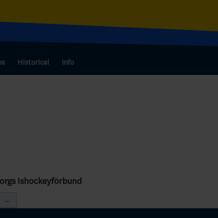
bs
Historical
Info
borgs Ishockeyförbund
...