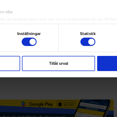
n vilja:
din geografiska plats som kan ha en noggrannhet på upp till fler
om att aktivt skanna den för specifika kännetecken (fingeravtryc
rsonliga uppgifter behandlas och ställ in dina preferenser i
deta
Inställningar
Statistik
ke när som helst från cookie-förklaringen.
e för att anpassa innehållet och annonserna till användarna, tillh
vår trafik. Vi vidarebefordrar även sådana identifierare och anna
Tillåt urval
nnons- och analysföretag som vi samarbetar med. Dessa kan i sin
har tillhandahållit eller som de har samlat in när du har använt 