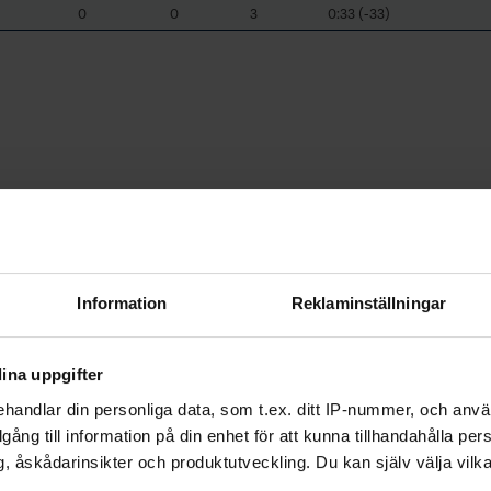
0
0
3
0:33 (-33)
Information
Reklaminställningar
ina uppgifter
handlar din personliga data, som t.ex. ditt IP-nummer, och anv
illgång till information på din enhet för att kunna tillhandahålla pe
, åskådarinsikter och produktutveckling. Du kan själv välja vilk