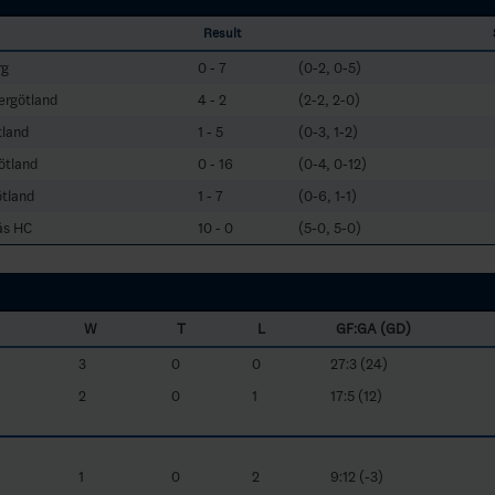
Result
rg
0 - 7
(0-2, 0-5)
ergötland
4 - 2
(2-2, 2-0)
tland
1 - 5
(0-3, 1-2)
ötland
0 - 16
(0-4, 0-12)
tland
1 - 7
(0-6, 1-1)
ås HC
10 - 0
(5-0, 5-0)
W
T
L
GF:GA (GD)
3
0
0
27:3 (24)
2
0
1
17:5 (12)
1
0
2
9:12 (-3)