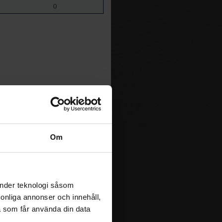
0
Om
änder teknologi såsom
rsonliga annonser och innehåll,
a som får använda din data