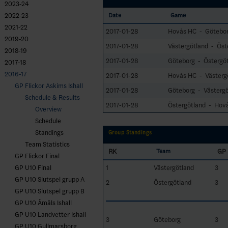
2023-24
2022-23
Date
Game
2021-22
2017-01-28
Hovås HC - Götebo
2019-20
2017-01-28
Västergötland - Öst
2018-19
2017-01-28
Göteborg - Östergö
2017-18
2016-17
2017-01-28
Hovås HC - Västerg
GP Flickor Askims Ishall
2017-01-28
Göteborg - Västergö
Schedule & Results
2017-01-28
Östergötland - Hov
Overview
Schedule
Standings
Group Standings
Team Statistics
RK
GP
Team
GP Flickor Final
1
Västergötland
3
GP U10 Final
GP U10 Slutspel grupp A
2
Östergötland
3
GP U10 Slutspel grupp B
GP U10 Åmåls Ishall
GP U10 Landvetter Ishall
3
Göteborg
3
GP U10 Gullmarsborg