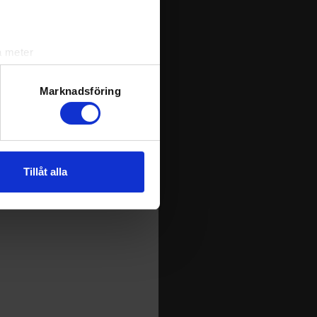
a meter
k)
ljsektionen
. Du kan ändra
Marknadsföring
andahålla funktioner för
n information från din enhet
Tillåt alla
 tur kombinera informationen
deras tjänster.