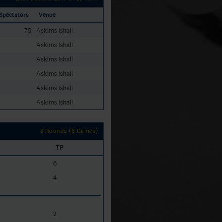
Spectators
Venue
75
Askims Ishall
Askims Ishall
Askims Ishall
Askims Ishall
Askims Ishall
Askims Ishall
3 Rounds (6 Games)
TP
6
4
2