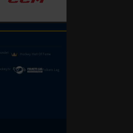
bundet
Hockey Hall Of Fame
ckey.tv
Folkets Lag