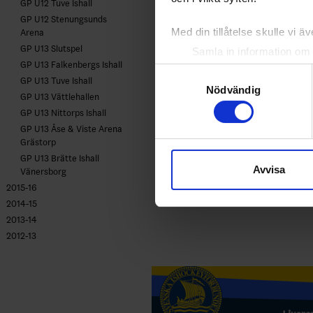
GP U12 Tuve Ishall
GP U12 Stenungsunds
Med din tillåtelse skulle vi äve
Arena
GP U13 Slutspel
Samla in information om 
GP U13 Falkenbergs Ishall
Identifiera din enhet gen
Samtyckesval
GP U13 Tuve Ishall
Ta reda på mer om hur dina pe
Nödvändig
GP U13 Vättlehallen
eller dra tillbaka ditt samtyc
GP U13 Nittorps Ishall
GP U13 Åse & Viste Arena
Vi använder enhetsidentifierar
Grästorp
sociala medier och analysera 
GP U13 Brätte Ishall
Avvisa
till de sociala medier och a
Vänersborg
med annan information som du 
2015-16
2014-15
2013-14
2012-13