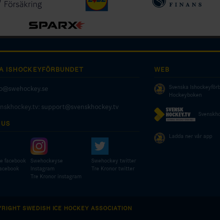
A ISHOCKEYFÖRBUNDET
WEB
Svenska Ishockeyför
fo@swehockey.se
Hockeyboken
enskhockey.tv:
support@svenskhockey.tv
Svenskho
 US
Ladda ner vår app
e facebook
Swehockeyse
Swehockey twitter
facebook
Instagram
Tre Kronor twitter
Tre Kronor instagram
YRIGHT SWEDISH ICE HOCKEY ASSOCIATION