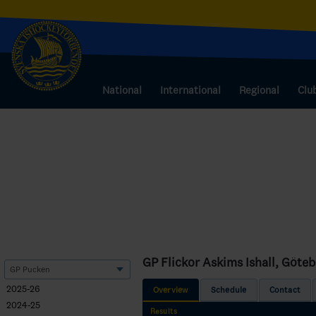
National
International
Regional
Clu
GP Flickor Askims Ishall, Göte
2025-26
Overview
Schedule
Contact
2024-25
Results