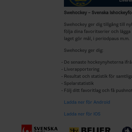
Swehockey – Svenska Ishockeyför
Swehockey ger dig tillgång till n
följa dina favoritserier och lägga
laget gör mål, i periodpaus m.m.
Swehockey ger dig:
De senaste hockeynyheterna ifr
Liverapportering
Resultat och statistik för samtlig
Spelarstatistik
Följ ditt favoritlag och få pushno
Ladda ner för Android
Ladda ner för IOS