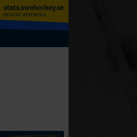
stats.swehockey.se
OFFICIAL STATISTICS
Last update: 2017-01-28 19:17