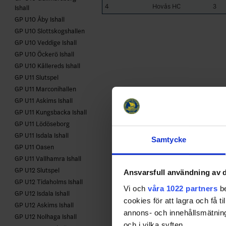
4
Hovås HC
3
Ishall
GP U10 Åby Ishall
GP U10 Slottskogshallen
GP U10 Veddige Ishall
GP U10 Öckerö Ishall
GP U10 Kållereds Ishall
GP U11 Slutspel
GP U11 Marconihallen
GP U11 Askims Ishall
GP U11 Kungsbacka Ishall
GP U11 Lödöseborg
GP U11 Isdala Ishall
Samtycke
GP U11 Oasen
GP U11 Vallhamra Ishall
GP U12 Slutspel
Ansvarsfull användning av d
GP U12 Tidaholms Ishall
Vi och
våra 1022 partners
be
GP U12 Isdala Ishall
cookies för att lagra och få t
GP U12 Askims Ishall
annons- och innehållsmätning
GP U12 Nolhaga Ishall
och i vilka syften.