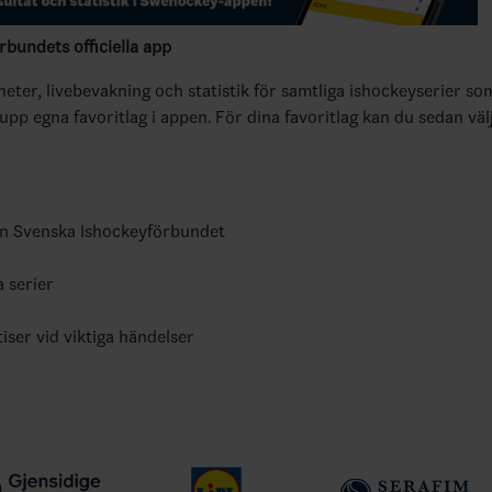
bundets officiella app
yheter, livebevakning och statistik för samtliga ishockeyserier so
 upp egna favoritlag i appen. För dina favoritlag kan du sedan väl
ån Svenska Ishockeyförbundet
a serier
tiser vid viktiga händelser