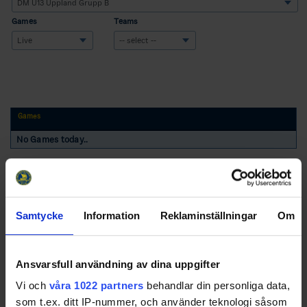
Games
Teams
Games
No Games today..
Samtycke
Information
Reklaminställningar
Om
Swehockey – Svenska Ishockeyförbundets officiella app
Ansvarsfull användning av dina uppgifter
Vi och
våra 1022 partners
behandlar din personliga data,
Swehockey ger dig tillgång till nyheter, livebevakning
som t.ex. ditt IP-nummer, och använder teknologi såsom
och statistik för samtliga ishockeyserier som spelas i