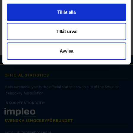
för sociala medier och analysera vår trafik. Vi
vidarebefordrar även sådana identifierare och annan
Tillåt alla
information från din enhet till de sociala medier och
annons- och analysföretag som vi samarbetar med.
Dessa kan i sin tur kombinera informationen med annan
Tillåt urval
information som du har tillhandahållit eller som de har
samlat in när du har använt deras tjänster.
Avvisa
OFFICIAL STATISTICS
stats.swehockey.se is the official statistics web site of the Swedish
Icehockey Association.
IN COOPERATION WITH:
SVENSKA ISHOCKEYFÖRBUNDET
E-mail:
info@swehockey.se