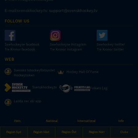
E-mail:svenskhockey.tv:
support@svenskhockey.tv
FOLLOW US
Swehockeyse facebook
Swehockeyse Instagram
Swehockey twitter
Tre Kronor facebook
Tre Kronor instagram
Tre Kronor twitter
WEB
Svenska Ishockeyförbundet
Hockey Hall Of Fame
Hockeyboken
Svenskhockey.tv
Folkets Lag
Ladda ner vår app
Hem
National
International
Info
© COPYRIGHT SWEDISH ICE HOCKEY ASSOCIATION
Region Syd
Region Väst
Region Öst
Region Norr
Clubs