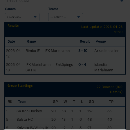
Games
Teams
Results
Last update: 2026-04-23
21:20
Date
Game
Result
Venue
2026-04-
Rimbo IF - IFK Mariehamn
3 - 10
Arkadienhallen
12
2026-04-
IFK Mariehamn - Enköpings
0 - 4
Islandia
18
SK HK
Mariehamn
Group Standings
22 Rounds (109
Games)
RK
GP
W
T
L
GD
TP
Team
1
SK Iron Hockey
20
18
1
1
157
55
5
Bålsta HC
20
13
1
6
48
40
2
Knivsta IS/Väsby IK
20
12
3
5
27
39