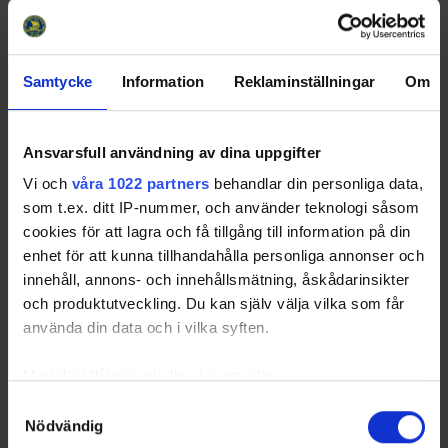
3
Wings HC Arlanda
20
12
2
6
69
38
4
Tierps HK
20
11
4
5
48
37
6
Almtuna IS
20
11
1
8
30
35
Samtycke
Information
Reklaminställningar
Om
7
Norrtälje IK
20
9
3
8
-22
30
8
Enköpings SK HK
20
5
3
12
-42
19
Ansvarsfull användning av dina uppgifter
9
Östhammars
20
4
3
13
-44
16
Vi och
våra 1022 partners
behandlar din personliga data,
SK/Gimo IF
som t.ex. ditt IP-nummer, och använder teknologi såsom
10
Rimbo IF
20
3
1
16
-111
11
cookies för att lagra och få tillgång till information på din
11
IFK Mariehamn
20
1
0
19
-159
3
enhet för att kunna tillhandahålla personliga annonser och
innehåll, annons- och innehållsmätning, åskådarinsikter
och produktutveckling. Du kan själv välja vilka som får
använda din data och i vilka syften.
Swehockey – Svenska Ishockeyförbundets officiella app
Med din tillåtelse skulle vi även vilja:
Swehockey ger dig tillgång till nyheter, livebevakning
Samla in information om din geografiska plats som
Samtyckesval
Nödvändig
och statistik för samtliga ishockeyserier som spelas i
kan ha en noggrannhet på upp till flera meter