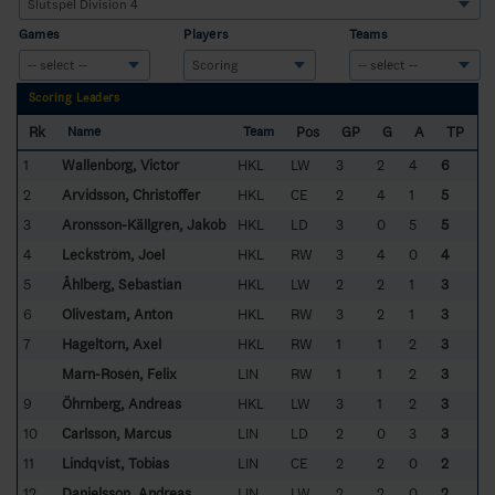
Games
Players
Teams
Scoring Leaders
Rk
Pos
GP
G
A
TP
Name
Team
1
Wallenborg, Victor
HKL
LW
3
2
4
6
2
Arvidsson, Christoffer
HKL
CE
2
4
1
5
3
Aronsson-Källgren, Jakob
HKL
LD
3
0
5
5
4
Leckström, Joel
HKL
RW
3
4
0
4
5
Åhlberg, Sebastian
HKL
LW
2
2
1
3
6
Olivestam, Anton
HKL
RW
3
2
1
3
7
Hageltorn, Axel
HKL
RW
1
1
2
3
Marn-Rosén, Felix
LIN
RW
1
1
2
3
9
Öhrnberg, Andreas
HKL
LW
3
1
2
3
10
Carlsson, Marcus
LIN
LD
2
0
3
3
11
Lindqvist, Tobias
LIN
CE
2
2
0
2
12
Danielsson, Andreas
LIN
LW
2
2
0
2