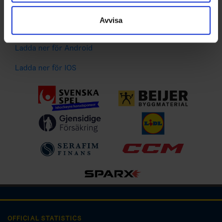
Spelarstatistik
samlat in när du har använt deras tjänster.
Följ ditt favoritlag och få pushnotiser vid viktiga
Avvisa
händelser
Ladda ner för Android
Ladda ner för IOS
OFFICIAL STATISTICS