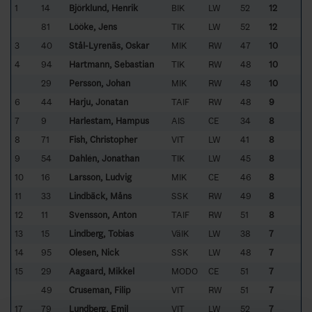
1
14
Björklund, Henrik
BIK
LW
52
12
81
Lööke, Jens
TIK
LW
52
12
3
40
Stål-Lyrenäs, Oskar
MIK
RW
47
10
4
94
Hartmann, Sebastian
TIK
RW
48
10
29
Persson, Johan
MIK
RW
48
10
6
44
Harju, Jonatan
TAIF
RW
48
9
7
9
Harlestam, Hampus
AIS
CE
34
8
8
71
Fish, Christopher
VIT
LW
41
8
9
54
Dahlén, Jonathan
TIK
LW
45
8
10
16
Larsson, Ludvig
MIK
CE
46
8
11
33
Lindbäck, Måns
SSK
RW
49
8
12
11
Svensson, Anton
TAIF
RW
51
8
13
15
Lindberg, Tobias
VäIK
LW
38
7
14
95
Olesen, Nick
SSK
LW
48
7
15
29
Aagaard, Mikkel
MODO
CE
51
7
49
Cruseman, Filip
VIT
RW
51
7
17
79
Lundberg, Emil
VIT
LW
52
7