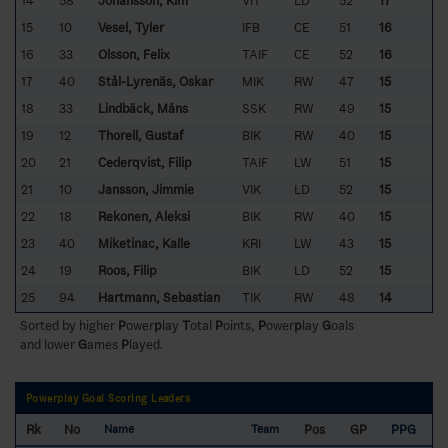
14
58
Johansson, Kim
VIT
LD
52
17
15
10
Vesel, Tyler
IFB
CE
51
16
16
33
Olsson, Felix
TAIF
CE
52
16
17
40
Stål-Lyrenäs, Oskar
MIK
RW
47
15
18
33
Lindbäck, Måns
SSK
RW
49
15
19
12
Thorell, Gustaf
BIK
RW
40
15
20
21
Cederqvist, Filip
TAIF
LW
51
15
21
10
Jansson, Jimmie
VIK
LD
52
15
22
18
Rekonen, Aleksi
BIK
RW
40
15
23
40
Miketinac, Kalle
KRI
LW
43
15
24
19
Roos, Filip
BIK
LD
52
15
25
94
Hartmann, Sebastian
TIK
RW
48
14
Sorted by higher
P
ower
p
lay
T
otal
P
oints,
P
ower
p
lay
G
oals
and lower
G
ames
P
layed.
Powerplay Goal Scoring Leaders
Rk
No
Pos
GP
PPG
Name
Team