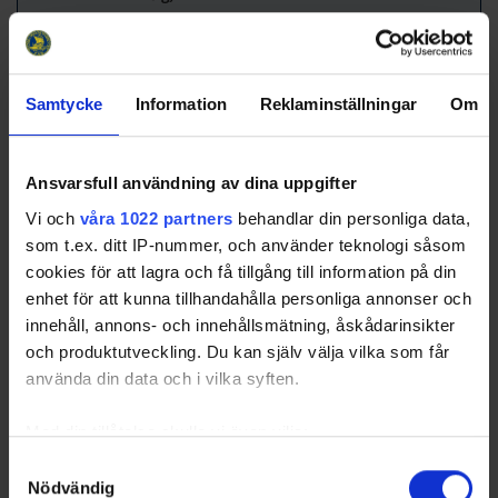
18
95
Molldén, Alexander
KRI
RD
39
6
19
12
Thorell, Gustaf
BIK
RW
40
6
20
89
Karlkvist, Patrik
MODO
LW
42
6
Samtycke
Information
Reklaminställningar
Om
21
80
Blomstrand, Ludwig
SSK
LW
44
6
22
90
Hutchings, Alex
IFB
LW
50
6
21
Immo, Tor
BIK
LW
50
6
Ansvarsfull användning av dina uppgifter
44
Liss, Olle
IFB
RW
50
6
Vi och
våra 1022 partners
behandlar din personliga data,
25
10
Vesel, Tyler
IFB
CE
51
6
som t.ex. ditt IP-nummer, och använder teknologi såsom
Sorted by higher
P
ower
p
lay
G
oals and lower
G
ames
P
layed.
cookies för att lagra och få tillgång till information på din
enhet för att kunna tillhandahålla personliga annonser och
innehåll, annons- och innehållsmätning, åskådarinsikter
Powerplay Assist Leaders
och produktutveckling. Du kan själv välja vilka som får
Rk
No
Pos
GP
PPA
Name
Team
använda din data och i vilka syften.
1
18
Hjelm, Andreas
SSK
LD
47
21
2
90
Ljunggren, Daniel
MIK
CE
52
21
Med din tillåtelse skulle vi även vilja:
3
54
Dahlén, Jonathan
TIK
LW
45
18
Samla in information om din geografiska plats som
Samtyckesval
4
33
Lundin, Albin
TIK
CE
51
18
Nödvändig
kan ha en noggrannhet på upp till flera meter