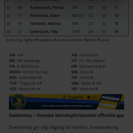
22
96
Andreasson, Pontus
IFB
CE
52
11
23
11
Rockwood, Adam
MODO
CE
24
10
24
18
Nörstebö, Mattias
MIK
LD
32
10
25
21
Cederqvist, Filip
TAIF
LW
51
10
Sorted by higher
P
ower
p
lay
A
ssists and lower
G
ames
P
layed.
AIK
- AIK
AIS
- Almtuna IS
BIK
- BIK Karlskoga
VIT
- HC Vita Hästen
IFB
- IF Björklöven
KRI
- Kristianstads IK
MODO
- MODO Hockey
MIK
- Mora IK
SSK
- Södertälje SK
TIK
- Timrå IK
TAIF
- Tingsryds AIF
VäIK
- Väsby IK HK
VÄS
- Västerviks IK
VIK
- Västerås IK
Swehockey – Svenska Ishockeyförbundets officiella app
Swehockey ger dig tillgång till nyheter, livebevakning