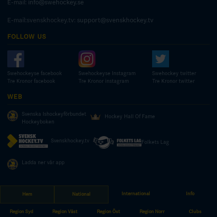
E-mail:
info@swehockey.se
E-mail:svenskhockey.tv:
support@svenskhockey.tv
FOLLOW US
Swehockeyse facebook
Swehockeyse Instagram
Swehockey twitter
Tre Kronor facebook
Tre Kronor instagram
Tre Kronor twitter
WEB
Svenska Ishockeyförbundet
Hockey Hall Of Fame
Hockeyboken
Svenskhockey.tv
Folkets Lag
Ladda ner vår app
International
Info
Hem
National
© COPYRIGHT SWEDISH ICE HOCKEY ASSOCIATION
Region Syd
Region Väst
Region Öst
Region Norr
Clubs