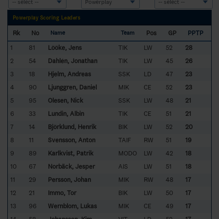
Powerplay Scoring Leaders
Rk
No
Pos
GP
PPTP
Name
Team
1
81
Lööke, Jens
TIK
LW
52
28
2
54
Dahlén, Jonathan
TIK
LW
45
26
3
18
Hjelm, Andreas
SSK
LD
47
23
4
90
Ljunggren, Daniel
MIK
CE
52
23
5
95
Olesen, Nick
SSK
LW
48
21
6
33
Lundin, Albin
TIK
CE
51
21
7
14
Björklund, Henrik
BIK
LW
52
20
8
11
Svensson, Anton
TAIF
RW
51
19
9
89
Karlkvist, Patrik
MODO
LW
42
18
10
67
Norbäck, Jesper
AIS
LW
51
18
11
29
Persson, Johan
MIK
RW
48
17
12
21
Immo, Tor
BIK
LW
50
17
13
96
Wernblom, Lukas
MIK
CE
49
17