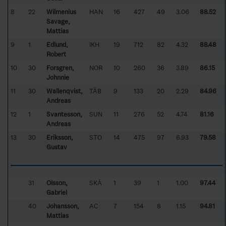
8
22
Wilmenius
HAN
16
427
49
3.06
88.52
Savage,
Mattias
9
1
Edlund,
IKH
19
712
82
4.32
88.48
Robert
10
30
Forsgren,
NOR
10
260
36
3.89
86.15
Johnnie
11
30
Wallenqvist,
TÄB
9
133
20
2.29
84.96
Andreas
12
1
Svantesson,
SUN
11
276
52
4.74
81.16
Andreas
13
30
Eriksson,
STO
14
475
97
6.93
79.58
Gustav
31
Olsson,
SKÅ
1
39
1
1.00
97.44
Gabriel
40
Johansson,
AC
7
154
8
1.15
94.81
Mattias