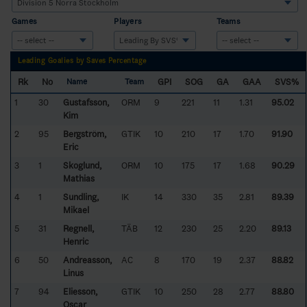
Games
Players
Teams
Leading Goalies by Saves Percentage
Rk
No
GPI
SOG
GA
GAA
SVS%
Name
Team
1
30
Gustafsson,
ORM
9
221
11
1.31
95.02
Kim
2
95
Bergström,
GTIK
10
210
17
1.70
91.90
Eric
3
1
Skoglund,
ORM
10
175
17
1.68
90.29
Mathias
4
1
Sundling,
IK
14
330
35
2.81
89.39
Mikael
5
31
Regnell,
TÄB
12
230
25
2.20
89.13
Henric
6
50
Andreasson,
AC
8
170
19
2.37
88.82
Linus
7
94
Eliesson,
GTIK
10
250
28
2.77
88.80
Oscar