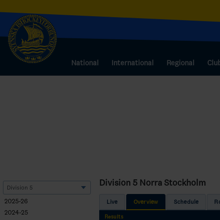
National
International
Regional
Clu
Division 5 Norra Stockholm
2025-26
Live
Overview
Schedule
R
2024-25
Results