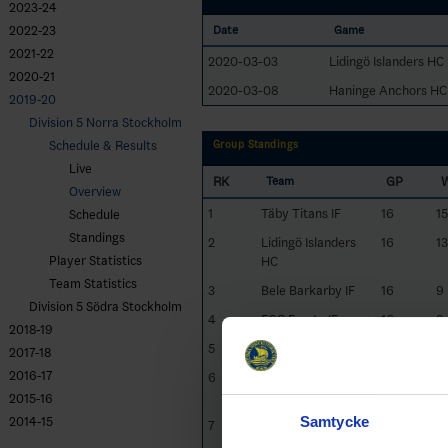
2023-24
2022-23
Date
Game
2021-22
2020-03-03
Lidingö Islanders HC
2020-21
2020-03-08
Haninge Anchors HC 
2019-20
Division 5 Norra Stockholm
Schedule & Results
Group Standings
Live
RK
GP
Team
Overview
1
Täby Titans IF
16
15
Schedule
Standings
2
Lidingö Islanders
16
13
Player Statistics
HC
Team Statistics
3
Bele Barkarby IF
16
9
Division 5 Södra Stockholm
4
FOC Farsta IF
16
8
2018-19
5
Sundbybergs HS
16
8
2017-18
2016-17
6
Haninge Anchors
11
6
HC
2015-16
Samtycke
2014-15
7
Ekerö/Skå IK
16
3