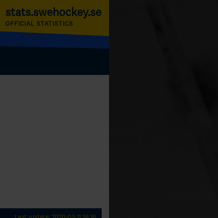
stats.swehockey.se
OFFICIAL STATISTICS
Last update: 2020-03-11 16:16