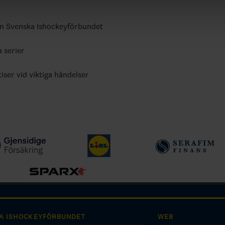
ån Svenska Ishockeyförbundet
a serier
tiser vid viktiga händelser
A ISHOCKEYFÖRBUNDET
WEB