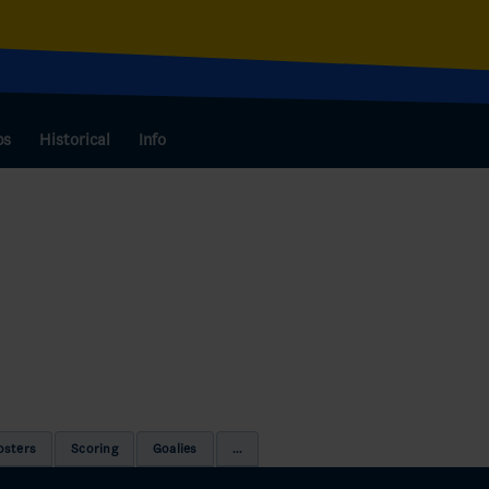
bs
Historical
Info
osters
Scoring
Goalies
...