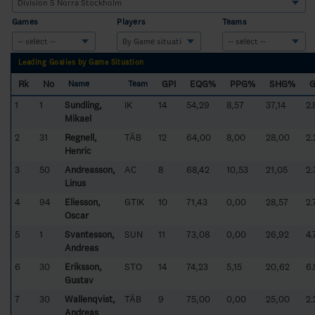
Games
Players
Teams
Leading Goalies by Game Situation
Rk
No
GPI
EQG%
PPG%
SHG%
Name
Team
1
1
Sundling,
IK
14
54,29
8,57
37,14
2.
Mikael
2
31
Regnell,
TÄB
12
64,00
8,00
28,00
2.
Henric
3
50
Andreasson,
AC
8
68,42
10,53
21,05
2.
Linus
4
94
Eliesson,
GTIK
10
71,43
0,00
28,57
2.
Oscar
5
1
Svantesson,
SUN
11
73,08
0,00
26,92
4.
Andreas
6
30
Eriksson,
STO
14
74,23
5,15
20,62
6.
Gustav
7
30
Wallenqvist,
TÄB
9
75,00
0,00
25,00
2.
Andreas