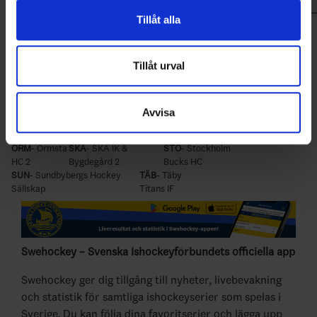
Patrik
vidarebefordrar även sådana identifierare och annan
Tillåt alla
Sorted by lower
E
qual strength
G
oals
%
,
G
oal
A
gainst per 40
information från din enhet till de sociala medier och
minutes
annons- och analysföretag som vi samarbetar med.
Only goalies who particated more than 40% of their teams total
game time will be included in the ranking. Please note that Game
Dessa kan i sin tur kombinera informationen med annan
Tillåt urval
Winning Shots are excluded in Leading Goalies.
information som du har tillhandahållit eller som de har
AC
- AC
IK
- Bele Barkarby
GTIK
-
samlat in när du har använt deras tjänster.
Camelen
IF
GötaTraneberg IK 2
Avvisa
HAN
- Hanson Brothers
IKH
- IK
NOR
- Norrort Hockey
Stockholm HC
Hephata
Club
ORM
- Ormsta
SKÅ
- SKÅ IK &
STO
- Stockholm
HC 2
Bygdegård 2
Bucks HC
SUN
- Sundbybergs Hockey
TÄB
- Täby
Sällskap
Titans IF
Swehockey – Svenska Ishockeyförbundets officiella app
Swehockey ger dig tillgång till nyheter, livebevakning
och statistik för samtliga ishockeyserier som spelas i
Sverige. Du kan följa dina favoritserier och lägga upp