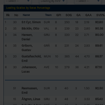
Leading Goalies by Saves Percentage
Rk
No
GPI
SOG
GA
GAA
SVS%
Name
Team
1
30
S:t Cyr, Simon
SUR
8
250
18
2.19
92.80
2
35
Bäcklin, Otto
VAL
8
239
23
2.80
90.38
3
34
Hansen,
GRU
8
220
22
2.71
90.00
Daniel
4
35
Griborn,
GRÄ
8
231
24
2.93
89.61
Gustav
5
20
Gustafsschöld,
MUN
10
385
44
4.70
88.57
Emil
6
30
Johansson,
AVE
10
279
36
4.21
87.10
Lucas
51
Rasmussen,
SUR
2
40
3
1.50
92.50
Emil
15
Åhgren, Linus
GRU
2
48
7
3.53
85.42