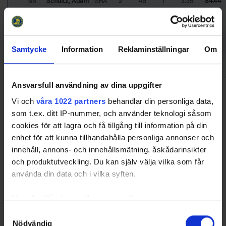
66
Schultz, Adam
GRÄ
2
45
7
3.35
84.44
31
Nordgren,
AVE
2
50
8
5.64
84.00
Hampus
25
Naenfeldt,
VAL
2
52
10
4.92
80.77
Adam
Samtycke
Information
Reklaminställningar
Om
34
Andersson,
MUN
2
26
7
7.99
73.08
Max
Ansvarsfull användning av dina uppgifter
Sorted by higher
S
a
v
e
s%
and lower
G
oal
A
gainst
A
verage per 60
minutes
Vi och
våra 1022 partners
behandlar din personliga data,
Only goalies who particated more than 40% of their teams total
som t.ex. ditt IP-nummer, och använder teknologi såsom
game time will be included in the ranking. Please note that Game
Winning Shots are excluded in Leading Goalies.
cookies för att lagra och få tillgång till information på din
AVE
- Avesta BK
GRU
- Grums IK
enhet för att kunna tillhandahålla personliga annonser och
GRÄ
- Grästorps IK
MUN
- IFK Munkfors
innehåll, annons- och innehållsmätning, åskådarinsikter
SUR
- Surahammars IF
VAL
- Valbo HC
och produktutveckling. Du kan själv välja vilka som får
använda din data och i vilka syften.
Med din tillåtelse skulle vi även vilja:
Swehockey – Svenska Ishockeyförbundets officiella app
Samla in information om din geografiska plats som
Samtyckesval
Swehockey ger dig tillgång till nyheter, livebevakning
Nödvändig
kan ha en noggrannhet på upp till flera meter