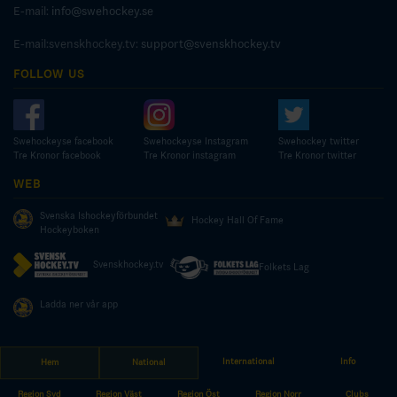
E-mail:
info@swehockey.se
E-mail:svenskhockey.tv:
support@svenskhockey.tv
FOLLOW US
Swehockeyse facebook
Swehockeyse Instagram
Swehockey twitter
Tre Kronor facebook
Tre Kronor instagram
Tre Kronor twitter
WEB
Svenska Ishockeyförbundet
Hockey Hall Of Fame
Hockeyboken
Svenskhockey.tv
Folkets Lag
Ladda ner vår app
International
Info
Hem
National
© COPYRIGHT SWEDISH ICE HOCKEY ASSOCIATION
Region Syd
Region Väst
Region Öst
Region Norr
Clubs