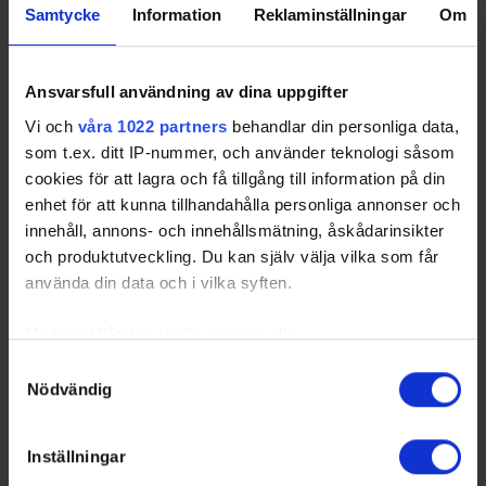
S
a
v
e
s%
Samtycke
Information
Reklaminställningar
Om
Only goalies who particated more than 40% of their teams total
game time will be included in the ranking. Please note that Game
Winning Shots are excluded in Leading Goalies.
GLI
- Glimma HK
HOV
- Hovås HC
Ansvarsfull användning av dina uppgifter
MOT
- Motala AIF HK
OSB
- Osby IK
Vi och
våra 1022 partners
behandlar din personliga data,
PAR
- Partille HK
RIK
- Rönnängs IK
SKA
- Skara IK
SÖR
- Sörhaga/Alingsås HK
som t.ex. ditt IP-nummer, och använder teknologi såsom
cookies för att lagra och få tillgång till information på din
enhet för att kunna tillhandahålla personliga annonser och
innehåll, annons- och innehållsmätning, åskådarinsikter
Swehockey – Svenska Ishockeyförbundets officiella app
och produktutveckling. Du kan själv välja vilka som får
använda din data och i vilka syften.
Swehockey ger dig tillgång till nyheter, livebevakning
och statistik för samtliga ishockeyserier som spelas i
Med din tillåtelse skulle vi även vilja:
Sverige. Du kan följa dina favoritserier och lägga upp
Samla in information om din geografiska plats som
Samtyckesval
egna favoritlag i appen. För dina favoritlag kan du
Nödvändig
kan ha en noggrannhet på upp till flera meter
sedan välja att få pushnotiser när laget gör mål, i
Identifiera din enhet genom att aktivt skanna den för
periodpaus m.m.
specifika kännetecken (fingeravtryck)
Inställningar
Swehockey ger dig:
Ta reda på mer om hur dina personliga uppgifter