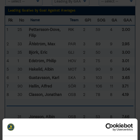
Leading Goalies by Goal Against Averages
Rk
No
GPI
SOG
GA
GAA
Name
Team
1
25
Pettersson-Dove,
RIK
2
59
4
2.00
Filip
2
33
Åhlström, Max
PAR
3
89
9
2.95
3
35
Björk, Eric
GLI
2
50
6
3.00
4
1
Edström, Philip
HOV
2
75
6
3.01
5
30
Hakelid, Albin
MOT
3
90
9
3.04
6
1
Gustavsson, Karl
SKA
3
103
11
3.65
7
90
Hallin, Alfred
SÖR
3
106
11
3.71
8
30
Classon, Jonathan
OSB
2
78
8
4.19
31
Jönsson, Albin
OSB
2
53
8
7.46
33
Svensson, Milton
GLI
1
34
8
8.20
Sorted by lower
G
oal
A
gainst
A
verage per 60 minutes and higher