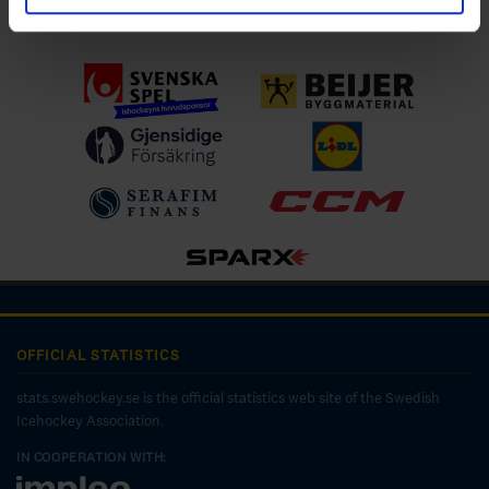
Ladda ner för IOS
OFFICIAL STATISTICS
stats.swehockey.se is the official statistics web site of the Swedish
Icehockey Association.
IN COOPERATION WITH: