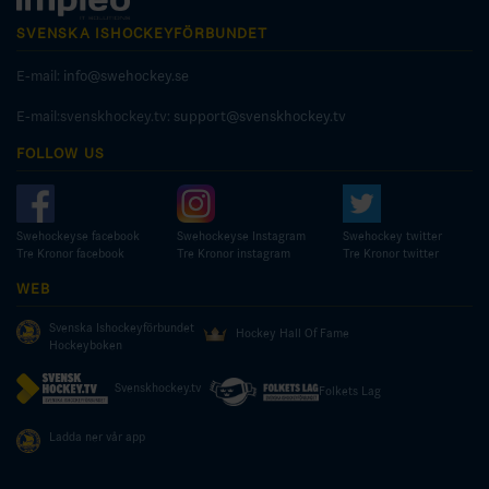
SVENSKA ISHOCKEYFÖRBUNDET
E-mail:
info@swehockey.se
E-mail:svenskhockey.tv:
support@svenskhockey.tv
FOLLOW US
Swehockeyse facebook
Swehockeyse Instagram
Swehockey twitter
Tre Kronor facebook
Tre Kronor instagram
Tre Kronor twitter
WEB
Svenska Ishockeyförbundet
Hockey Hall Of Fame
Hockeyboken
Svenskhockey.tv
Folkets Lag
Ladda ner vår app