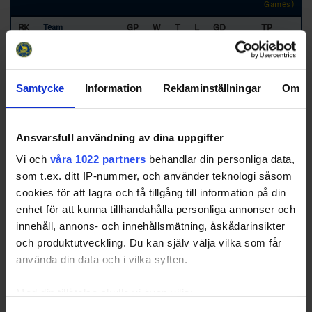
Games)
RK
GP
W
T
L
GD
TP
Team
1
Tibro IK
12
10
0
2
31
30
2
Skärblacka IF
12
8
1
3
65
26
Samtycke
Information
Reklaminställningar
Om
3
IFK Falköping IK
12
6
3
3
24
22
Ansvarsfull användning av dina uppgifter
4
Skara IK
12
5
2
5
11
18
Vi och
våra 1022 partners
behandlar din personliga data,
som t.ex. ditt IP-nummer, och använder teknologi såsom
5
Motala AIF HK
12
5
1
6
11
17
cookies för att lagra och få tillgång till information på din
enhet för att kunna tillhandahålla personliga annonser och
6
Tidaholms HF
12
4
1
7
4
13
innehåll, annons- och innehållsmätning, åskådarinsikter
7
HC Hawks
12
0
0
12
-146
0
och produktutveckling. Du kan själv välja vilka som får
använda din data och i vilka syften.
Med din tillåtelse skulle vi även vilja: