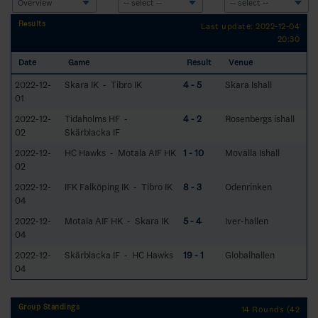
Results
Last update: 2022-12-04
20:30
Date
Game
Result
Venue
2022-12-
Skara IK - Tibro IK
4 - 5
Skara Ishall
01
2022-12-
Tidaholms HF -
4 - 2
Rosenbergs ishall
02
Skärblacka IF
2022-12-
HC Hawks - Motala AIF HK
1 - 10
Movalla Ishall
02
2022-12-
IFK Falköping IK - Tibro IK
8 - 3
Odenrinken
04
2022-12-
Motala AIF HK - Skara IK
5 - 4
Iver-hallen
04
2022-12-
Skärblacka IF - HC Hawks
19 - 1
Globalhallen
04
Group Standings
14 Rounds (42