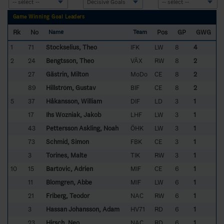
Game Winning Goal Leaders
Rk
No
Pos
GP
GWG
Name
Team
1
71
Stockselius, Theo
IFK
LW
8
4
2
24
Bengtsson, Theo
VÄX
RW
8
2
27
Gästrin, Milton
MoDo
CE
8
2
89
Hillström, Gustav
BIF
CE
8
2
5
37
Håkansson, William
DIF
LD
3
1
17
Ihs Wozniak, Jakob
LHF
LW
3
1
43
Pettersson Askling, Noah
ÖHK
LW
3
1
73
Schmid, Simon
FBK
CE
3
1
3
Torines, Malte
TIK
RW
3
1
10
15
Bartovic, Adrien
MIF
CE
6
1
11
Blomgren, Abbe
MIF
LW
6
1
21
Friberg, Teodor
NAC
RW
6
1
3
Hassan Johansson, Adam
HV71
RD
6
1
23
Hirsch, Neo
NAC
RD
6
1