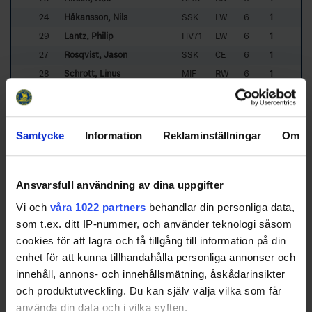
24
Håkansson, Nils
SSK
LW
6
1
29
Lantz, Philip
HV71
LW
6
1
27
Rosqvist, Jason
SSK
CE
6
1
28
Schrott, Linus
MIF
RW
6
1
11
Svrcek, Michal
BIF
CE
6
1
9
Westerling, Ruben
NAC
CE
6
1
21
68
Novotny, Melvin
IFK
LW
7
1
Samtycke
Information
Reklaminställningar
Om
22
5
Brolin, Malte
VÄX
LD
8
1
18
Bräutigam, Noa
VÄX
CE
8
1
Ansvarsfull användning av dina uppgifter
16
Byström, Kalle
MoDo
RW
8
1
87
Edvardsen Sörensen,
IFK
RW
8
1
Vi och
våra 1022 partners
behandlar din personliga data,
Romeo
som t.ex. ditt IP-nummer, och använder teknologi såsom
Sorted by higher
G
ame
W
inning
G
oals and lower
G
ames
P
layed
cookies för att lagra och få tillgång till information på din
BIF
- Brynäs IF
DIF
- Djurgårdens IF
enhet för att kunna tillhandahålla personliga annonser och
FRÖ
- Frölunda HC
FBK
- Färjestad BK
innehåll, annons- och innehållsmätning, åskådarinsikter
HV71
- HV 71
MIF
- IF Malmö Redhawks
och produktutveckling. Du kan själv välja vilka som får
IFK
- IFK Täby HC
LHF
- Luleå HF
använda din data och i vilka syften.
MoDo
- MoDo Hockey
NAC
- Nacka HK