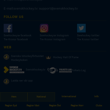
E-mail:svenskhockey.tv:
support@svenskhockey.tv
FOLLOW US
Swehockeyse facebook
Swehockeyse Instagram
Swehockey twitter
Tre Kronor facebook
Tre Kronor instagram
Tre Kronor twitter
WEB
Svenska Ishockeyförbundet
Hockey Hall Of Fame
Hockeyboken
Svenskhockey.tv
Folkets Lag
Ladda ner vår app
International
Info
Hem
National
© COPYRIGHT SWEDISH ICE HOCKEY ASSOCIATION
Region Syd
Region Väst
Region Öst
Region Norr
Clubs