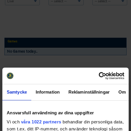
Games
No Games today..
Samtycke
Information
Reklaminställningar
Om
Swehockey – Svenska Ishockeyförbundets officiella app
Ansvarsfull användning av dina uppgifter
Vi och
våra 1022 partners
behandlar din personliga data,
Swehockey ger dig tillgång till nyheter, livebevakning
som t.ex. ditt IP-nummer, och använder teknologi såsom
och statistik för samtliga ishockeyserier som spelas i