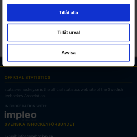
för sociala medier och analysera vår trafik. Vi
vidarebefordrar även sådana identifierare och annan
Tillåt alla
information från din enhet till de sociala medier och
annons- och analysföretag som vi samarbetar med.
Dessa kan i sin tur kombinera informationen med annan
Tillåt urval
information som du har tillhandahållit eller som de har
samlat in när du har använt deras tjänster.
Avvisa
OFFICIAL STATISTICS
stats.swehockey.se is the official statistics web site of the Swedish
Icehockey Association.
IN COOPERATION WITH:
SVENSKA ISHOCKEYFÖRBUNDET
E-mail:
info@swehockey.se