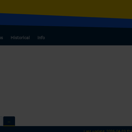
bs
Historical
Info
...
Last update: 2026-04-23 12: