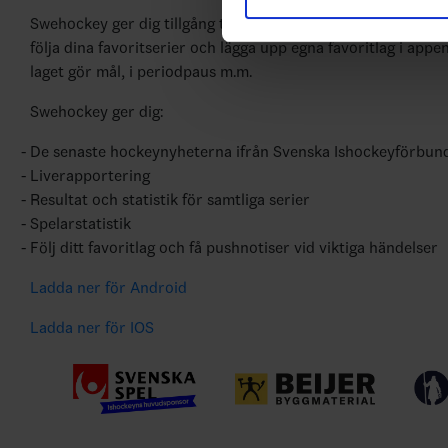
med annan information som du 
Swehockey ger dig tillgång till nyheter, livebevakning och st
följa dina favoritserier och lägga upp egna favoritlag i appe
laget gör mål, i periodpaus m.m.
Swehockey ger dig:
De senaste hockeynyheterna ifrån Svenska Ishockeyförbun
Liverapportering
Resultat och statistik för samtliga serier
Spelarstatistik
Följ ditt favoritlag och få pushnotiser vid viktiga händelser
Ladda ner för Android
Ladda ner för IOS