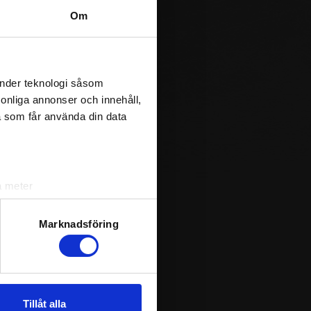
Om
änder teknologi såsom
rsonliga annonser och innehåll,
a som får använda din data
a meter
k)
ljsektionen
. Du kan ändra
Marknadsföring
andahålla funktioner för
n information från din enhet
Tillåt alla
 tur kombinera informationen