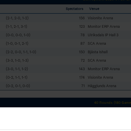
Spectators
Venue
(2-1, 2-0, 1-2)
156
Visionite Arena
(1-1, 2-1, 3-1)
123
Monitor ERP Arena
(0-0, 0-0, 1-0)
78
Ulriksdals IP Hall 3
(1-0, 0-1, 2-1)
87
SCA Arena
(2-2, 0-0, 1-1, 1-0)
150
Bjästa Ishall
(3-3, 1-0, 1-3)
72
SCA Arena
(3-0, 1-1, 1-2)
143
Monitor ERP Arena
(0-2, 1-1, 1-1)
174
Visionite Arena
(0-2, 0-1, 0-0)
71
Hägglunds Arena
40 Rounds (180 Game
TP
OTW
OTL
GWSW
GWSL
73
2
2
0
1
63
7
4
0
0