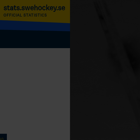
stats.swehockey.se
OFFICIAL STATISTICS
40