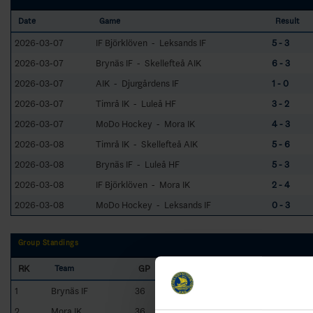
Date
Game
Result
2026-03-07
IF Björklöven - Leksands IF
5 - 3
2026-03-07
Brynäs IF - Skellefteå AIK
6 - 3
2026-03-07
AIK - Djurgårdens IF
1 - 0
2026-03-07
Timrå IK - Luleå HF
3 - 2
2026-03-07
MoDo Hockey - Mora IK
4 - 3
2026-03-08
Timrå IK - Skellefteå AIK
5 - 6
2026-03-08
Brynäs IF - Luleå HF
5 - 3
2026-03-08
IF Björklöven - Mora IK
2 - 4
2026-03-08
MoDo Hockey - Leksands IF
0 - 3
Group Standings
RK
GP
W
T
L
GF:GA (GD)
Team
1
Brynäs IF
36
22
5
9
142:97 (45)
2
Mora IK
36
15
11
10
127:114 (13)