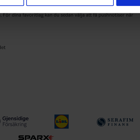
har tillhandahållit eller som de har samlat in när du har använt 
atistik för samtliga ishockeyserier som spelas i Sverige. Du kan
n. För dina favoritlag kan du sedan välja att få pushnotiser när
det