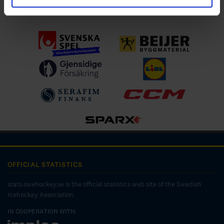
Ladda ner för IOS
OFFICIAL STATISTICS
stats.swehockey.se is the official statistics web site of the Swedish
Icehockey Association.
IN COOPERATION WITH: