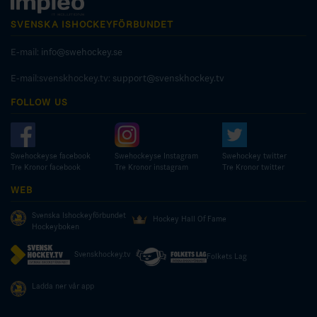
SVENSKA ISHOCKEYFÖRBUNDET
E-mail:
info@swehockey.se
E-mail:svenskhockey.tv:
support@svenskhockey.tv
FOLLOW US
Swehockeyse facebook
Swehockeyse Instagram
Swehockey twitter
Tre Kronor facebook
Tre Kronor instagram
Tre Kronor twitter
WEB
Svenska Ishockeyförbundet
Hockey Hall Of Fame
Hockeyboken
Svenskhockey.tv
Folkets Lag
Ladda ner vår app