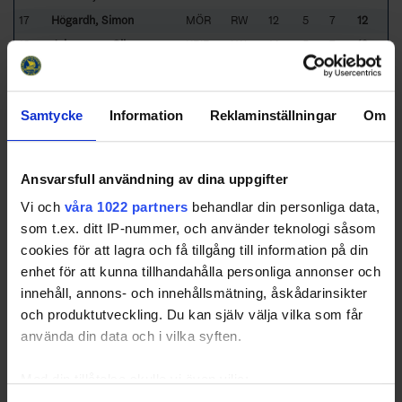
17
Högardh, Simon
MÖR
RW
12
5
7
12
18
Johansson, Olle
KRIF
LW
14
5
7
12
19
Elmtoft, Hampus
ALV
CE
13
7
4
11
20
Blomgren, Abbe
LIM
LW
14
6
5
11
Samtycke
Information
Reklaminställningar
Om
21
Jonsson, Leo
ALV
RW
14
6
5
11
22
Unger, Felix
HEL
RD
11
5
6
11
23
Landin, Rocky
HEL
RD
12
5
6
11
Ansvarsfull användning av dina uppgifter
24
Silvander Jarevik, Jack
LIM
RW
13
4
7
11
Vi och
våra 1022 partners
behandlar din personliga data,
25
Smyth, Isac
HEL
RW
14
7
3
10
som t.ex. ditt IP-nummer, och använder teknologi såsom
Sorted by higher
T
otal
P
oints,
G
oals,
A
ssists, lower
G
ames
P
layed,
cookies för att lagra och få tillgång till information på din
P
enalty
I
n
M
inutes and higher positive participation (
+
).
enhet för att kunna tillhandahålla personliga annonser och
ALV
- Alvesta SK
HEL
- Helsingborg HC Ungdom
innehåll, annons- och innehållsmätning, åskådarinsikter
JON
- Jonstorps IF IshF
KRIF
- KRIF Hockey
KRI
- Kristianstads IK
LIM
- Limhamn HK
och produktutveckling. Du kan själv välja vilka som får
MÖR
- Mörrums GoIS IK
NYB
- Nybro Vikings IF
använda din data och i vilka syften.
Med din tillåtelse skulle vi även vilja: