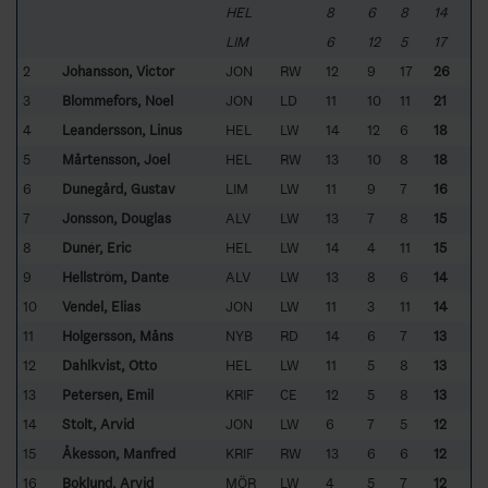
HEL
8
6
8
14
LIM
6
12
5
17
2
Johansson, Victor
JON
RW
12
9
17
26
3
Blommefors, Noel
JON
LD
11
10
11
21
4
Leandersson, Linus
HEL
LW
14
12
6
18
5
Mårtensson, Joel
HEL
RW
13
10
8
18
6
Dunegård, Gustav
LIM
LW
11
9
7
16
7
Jonsson, Douglas
ALV
LW
13
7
8
15
8
Dunér, Eric
HEL
LW
14
4
11
15
9
Hellström, Dante
ALV
LW
13
8
6
14
10
Vendel, Elias
JON
LW
11
3
11
14
11
Holgersson, Måns
NYB
RD
14
6
7
13
12
Dahlkvist, Otto
HEL
LW
11
5
8
13
13
Petersen, Emil
KRIF
CE
12
5
8
13
14
Stolt, Arvid
JON
LW
6
7
5
12
15
Åkesson, Manfred
KRIF
RW
13
6
6
12
16
Boklund, Arvid
MÖR
LW
4
5
7
12