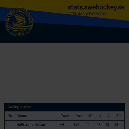
stats.swehockey.se
OFFICIAL STATISTICS
Scoring Leaders
Rk
Pos
GP
G
A
TP
Name
Team
1
Hållström, Milton
HEL
LW
14
18
13
31