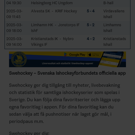
04 19:30
Helsingborg HC Ungdom
B-hall
2025-03-
Alvesta SK - KRIF Hockey
5 - 4
Virdavallens
09 11:45
Ishall
2025-03-
Limhamn HK - Jonstorps IF
5 - 2
Limhamns
09 18:00
IshF
Ishall
2025-03-
Kristianstads IK - Nybro
4 - 2
Kristianstads
09 14:00
Vikings IF
Ishall
Swehockey – Svenska Ishockeyförbundets officiella app
Swehockey ger dig tillgång till nyheter, livebevakning
och statistik för samtliga ishockeyserier som spelas i
Sverige. Du kan följa dina favoritserier och lägga upp
egna favoritlag i appen. För dina favoritlag kan du
sedan välja att få pushnotiser när laget gör mål, i
periodpaus m.m.
Swehockey ger dig: