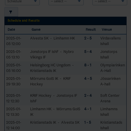
Schedule and Results
Date
Game
Result
Venue
2025-01-
Alvesta SK - Limhamn HK
2 - 5
Virdavallens
05 12:00
Ishall
2025-01-
Jonstorps IF IshF - Nybro
5 - 4
Jonstorps
05 13:10
Vikings IF
Ishall
2025-01-
Helsingborg HC Ungdom -
8 - 1
Olympiarinken
05 16:00
Kristianstads IK
A-Hall
2025-01-
Mörrums GoIS IK - KRIF
4 - 5
Jössarinken
29 19:30
Hockey
A-hall
2025-01-
KRIF Hockey - Jonstorps IF
2 - 4
Soft Center
12 12:30
IshF
Arena
2025-01-
Limhamn HK - Mörrums GoIS
4 - 1
Limhamns
12 13:30
IK
Ishall
2025-01-
Kristianstads IK - Alvesta SK
1 - 5
Kristianstads
12 14:00
Ishall