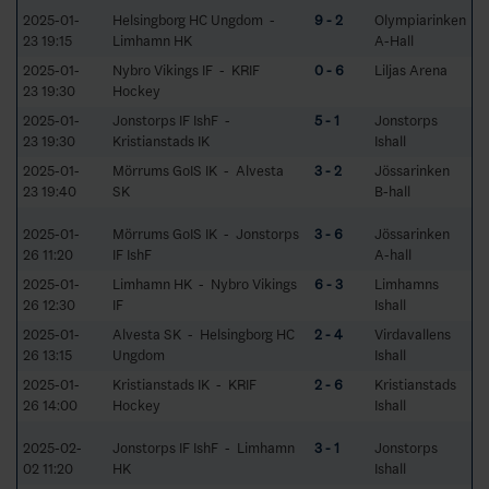
2025-01-
Helsingborg HC Ungdom -
9 - 2
Olympiarinken
23 19:15
Limhamn HK
A-Hall
2025-01-
Nybro Vikings IF - KRIF
0 - 6
Liljas Arena
23 19:30
Hockey
2025-01-
Jonstorps IF IshF -
5 - 1
Jonstorps
23 19:30
Kristianstads IK
Ishall
2025-01-
Mörrums GoIS IK - Alvesta
3 - 2
Jössarinken
23 19:40
SK
B-hall
2025-01-
Mörrums GoIS IK - Jonstorps
3 - 6
Jössarinken
26 11:20
IF IshF
A-hall
2025-01-
Limhamn HK - Nybro Vikings
6 - 3
Limhamns
26 12:30
IF
Ishall
2025-01-
Alvesta SK - Helsingborg HC
2 - 4
Virdavallens
26 13:15
Ungdom
Ishall
2025-01-
Kristianstads IK - KRIF
2 - 6
Kristianstads
26 14:00
Hockey
Ishall
2025-02-
Jonstorps IF IshF - Limhamn
3 - 1
Jonstorps
02 11:20
HK
Ishall