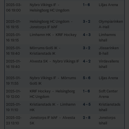
2025-03-
Nybro Vikings IF -
1 - 6
Liljas Arena
06 19:00
Helsingborg HC Ungdom
2025-01-
Helsingborg HC Ungdom -
3 - 2
Olympiarinken
16 19:15
Jonstorps IF IshF
A-Hall
2025-01-
Limhamn HK - KRIF Hockey
4 - 3
Limhamns
16 19:15
Ishall
2025-01-
Mörrums GoIS IK -
3 - 2
Jössarinken
16 19:40
Kristianstads IK
B-hall
2025-01-
Alvesta SK - Nybro Vikings IF
4 - 2
Virdavallens
16 19:40
Ishall
2025-01-
Nybro Vikings IF - Mörrums
5 - 6
Liljas Arena
19 11:55
GoIS IK
2025-01-
KRIF Hockey - Helsingborg
1 - 6
Soft Center
19 12:00
HC Ungdom
Arena
2025-01-
Kristianstads IK - Limhamn
4 - 5
Kristianstads
19 11:10
HK
Ishall
2025-02-
Jonstorps IF IshF - Alvesta
2 - 8
Jonstorps
23 13:10
SK
Ishall