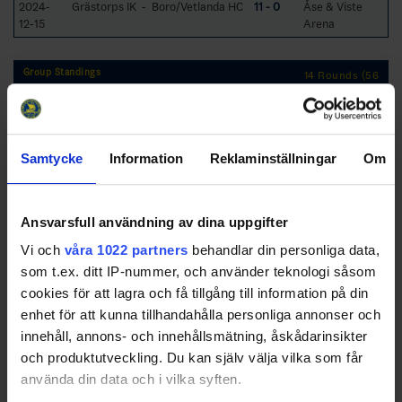
2024-
Grästorps IK - Boro/Vetlanda HC
11 - 0
Åse & Viste
12-15
Arena
Group Standings
14 Rounds (56
Games)
RK
GP
W
T
L
GD
TP
Team
1
Mariestad BoIS HC
14
12
1
1
43
38
Samtycke
Information
Reklaminställningar
Om
2
Tranås AIF
14
10
1
3
28
31
Ansvarsfull användning av dina uppgifter
3
Grästorps IK
14
9
2
3
26
31
Vi och
våra 1022 partners
behandlar din personliga data,
4
HC Dalen
14
6
2
6
-7
21
som t.ex. ditt IP-nummer, och använder teknologi såsom
cookies för att lagra och få tillgång till information på din
5
Västerviks IK
14
6
0
8
-4
18
enhet för att kunna tillhandahålla personliga annonser och
6
Nässjö HC
14
5
1
8
0
16
innehåll, annons- och innehållsmätning, åskådarinsikter
7
Boro/Vetlanda HC
14
2
1
11
-45
7
och produktutveckling. Du kan själv välja vilka som får
8
Gislaveds
14
2
0
12
-41
6
använda din data och i vilka syften.
SK/Nittorp IK