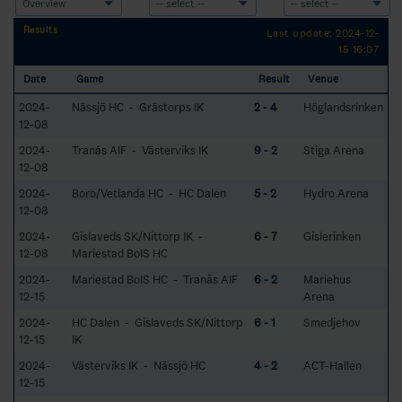
Results
Last update: 2024-12-
15 16:07
Date
Game
Result
Venue
2024-
Nässjö HC - Grästorps IK
2 - 4
Höglandsrinken
12-08
2024-
Tranås AIF - Västerviks IK
9 - 2
Stiga Arena
12-08
2024-
Boro/Vetlanda HC - HC Dalen
5 - 2
Hydro Arena
12-08
2024-
Gislaveds SK/Nittorp IK -
6 - 7
Gislerinken
12-08
Mariestad BoIS HC
2024-
Mariestad BoIS HC - Tranås AIF
6 - 2
Mariehus
12-15
Arena
2024-
HC Dalen - Gislaveds SK/Nittorp
6 - 1
Smedjehov
12-15
IK
2024-
Västerviks IK - Nässjö HC
4 - 2
ACT-Hallen
12-15