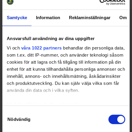
35
Totals
Samtycke
Information
Reklaminställningar
Om
2.50
Average
Sorted by higher
NET
per
G
ames
P
layed
FRÖ
- Frölunda HC
FBK
- Färjestad BK
Ansvarsfull användning av dina uppgifter
HV71
- HV 71
MIF
- IF Malmö Redhawks
IKO
- IK Oskarshamn
LIF
- Leksands IF
Vi och
våra 1022 partners
behandlar din personliga data,
LHC
- Linköping HC
LHF
- Luleå HF
som t.ex. ditt IP-nummer, och använder teknologi såsom
MoDo
- MoDo Hockey
RBK
- Rögle BK
cookies för att lagra och få tillgång till information på din
SKE
- Skellefteå AIK
TIK
- Timrå IK
VÄX
- Växjö Lakers HC
ÖHK
- Örebro HK
enhet för att kunna tillhandahålla personliga annonser och
innehåll, annons- och innehållsmätning, åskådarinsikter
och produktutveckling. Du kan själv välja vilka som får
använda din data och i vilka syften.
Swehockey – Svenska Ishockeyförbundets officiella app
Med din tillåtelse skulle vi även vilja:
Swehockey ger dig tillgång till nyheter, livebevakning
Samla in information om din geografiska plats som
och statistik för samtliga ishockeyserier som spelas i
Samtyckesval
Nödvändig
kan ha en noggrannhet på upp till flera meter
Sverige. Du kan följa dina favoritserier och lägga upp
Identifiera din enhet genom att aktivt skanna den för
egna favoritlag i appen. För dina favoritlag kan du