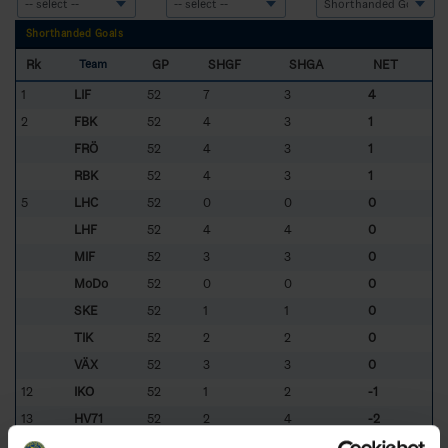
Shorthanded Goals
Rk
GP
SHGF
SHGA
NET
Team
1
LIF
52
7
3
4
2
FBK
52
4
3
1
FRÖ
52
4
3
1
RBK
52
4
3
1
5
LHC
52
0
0
0
LHF
52
4
4
0
MIF
52
3
3
0
MoDo
52
0
0
0
SKE
52
1
1
0
TIK
52
2
2
0
VÄX
52
3
3
0
12
IKO
52
1
2
-1
13
HV71
52
2
4
-2
14
ÖHK
52
0
4
-4