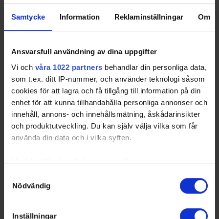
3
HER
2
11
68
79
86.08
5.44
4
KIR
2
14
50
64
78.12
7.00
Samtycke
Information
Reklaminställningar
Om
40
233
273
85.35
4.97
Totals
10
58
68
84.96
4.97
Average
Ansvarsfull användning av dina uppgifter
Sorted by lower
G
oal
A
gainst
A
verage per 60 minutes and higher
S
a
v
e
s
Vi och
våra 1022 partners
behandlar din personliga data,
%
som t.ex. ditt IP-nummer, och använder teknologi såsom
HER
- Hertsörinken IF
KTIF
- Kalix Triangelns IF
KIR
- Kiruna City HF
ÄLV
- Älvsby IF Hockey
cookies för att lagra och få tillgång till information på din
enhet för att kunna tillhandahålla personliga annonser och
innehåll, annons- och innehållsmätning, åskådarinsikter
och produktutveckling. Du kan själv välja vilka som får
Swehockey – Svenska Ishockeyförbundets officiella app
använda din data och i vilka syften.
Swehockey ger dig tillgång till nyheter, livebevakning
Med din tillåtelse skulle vi även vilja:
och statistik för samtliga ishockeyserier som spelas i
Samla in information om din geografiska plats som
Sverige. Du kan följa dina favoritserier och lägga upp
Samtyckesval
Nödvändig
kan ha en noggrannhet på upp till flera meter
egna favoritlag i appen. För dina favoritlag kan du
Identifiera din enhet genom att aktivt skanna den för
sedan välja att få pushnotiser när laget gör mål, i
specifika kännetecken (fingeravtryck)
periodpaus m.m.
Inställningar