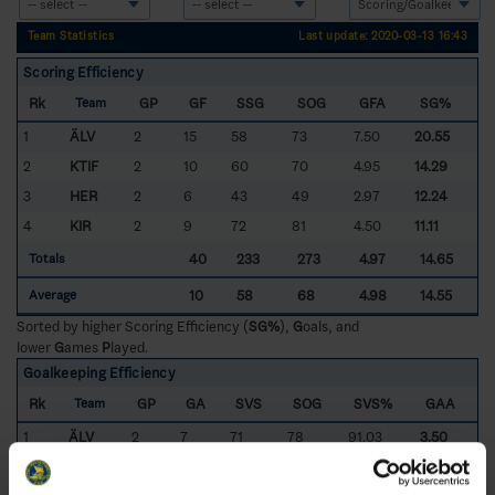
Team Statistics
Last update: 2020-03-13 16:43
Scoring Efficiency
Rk
GP
GF
SSG
SOG
GFA
SG%
Team
1
ÄLV
2
15
58
73
7.50
20.55
2
KTIF
2
10
60
70
4.95
14.29
3
HER
2
6
43
49
2.97
12.24
4
KIR
2
9
72
81
4.50
11.11
40
233
273
4.97
14.65
Totals
10
58
68
4.98
14.55
Average
Sorted by higher Scoring Efficiency (
SG%
),
G
oals, and
lower
G
ames
P
layed.
Goalkeeping Efficiency
Rk
GP
GA
SVS
SOG
SVS%
GAA
Team
1
ÄLV
2
7
71
78
91.03
3.50
2
KTIF
2
8
44
52
84.62
3.96