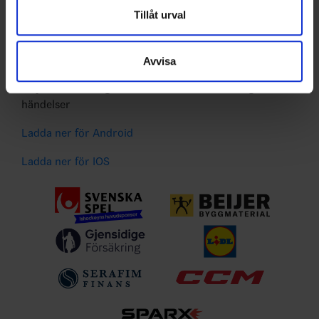
De senaste hockeynyheterna ifrån Svenska
Dessa kan i sin tur kombinera informationen med annan
Tillåt urval
Ishockeyförbundet
information som du har tillhandahållit eller som de har
Liverapportering
samlat in när du har använt deras tjänster.
Resultat och statistik för samtliga serier
Avvisa
Spelarstatistik
Följ ditt favoritlag och få pushnotiser vid viktiga
händelser
Ladda ner för Android
Ladda ner för IOS