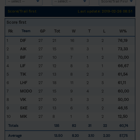
Score/Trail first
Last update: 2019-02-26 08:51
Score first
Rk
GP
Tot
W
T
L
W%
Team
1
DIF
27
21
16
3
2
76,19
2
AIK
27
15
11
3
1
73,33
3
BIF
27
10
7
1
2
70,00
4
LIF
27
12
8
3
1
66,67
5
TIK
27
13
8
2
3
61,54
6
LHF
27
18
11
2
5
61,11
7
MODO
27
15
9
4
2
60,00
8
VIK
27
10
5
3
2
50,00
9
SKE
27
13
6
5
2
46,15
10
MIK
27
8
1
5
2
12,50
Totals
135
82
31
22
60,74
Average
13.50
8.20
3.10
2.20
57,75