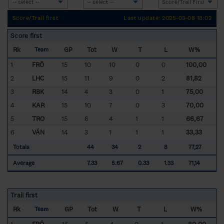
Score/Trail first
Last update: 2025-03-08 18:02
Score first
Rk
GP
Tot
W
T
L
W%
Team
1
FRÖ
15
10
10
0
0
100,00
2
LHC
15
11
9
0
2
81,82
3
RBK
14
4
3
0
1
75,00
4
KAR
15
10
7
0
3
70,00
5
TRO
15
6
4
1
1
66,67
6
VÄN
14
3
1
1
1
33,33
Totals
44
34
2
8
77,27
Average
7.33
5.67
0.33
1.33
71,14
Trail first
Rk
GP
Tot
W
T
L
W%
Team