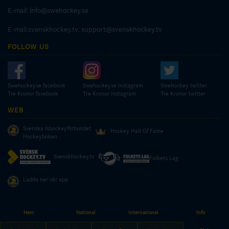
E-mail:
info@swehockey.se
E-mail:svenskhockey.tv:
support@svenskhockey.tv
FOLLOW US
Swehockeyse facebook
Swehockeyse Instagram
Swehockey twitter
Tre Kronor facebook
Tre Kronor instagram
Tre Kronor twitter
WEB
Svenska Ishockeyförbundet
Hockey Hall Of Fame
Hockeyboken
Svenskhockey.tv
Folkets Lag
Ladda ner vår app
Hem
National
International
Info
© COPYRIGHT SWEDISH ICE HOCKEY ASSOCIATION