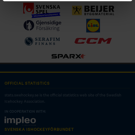
OFFICIAL STATISTICS
stats.swehockey.se is the official statistics web site of the Swedish
Icehockey Association.
IN COOPERATION WITH:
SVENSKA ISHOCKEYFÖRBUNDET