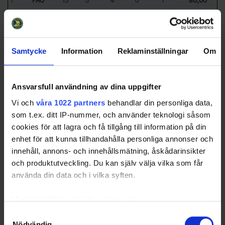
1
FRÖ
15
5
4
0
1
80,00
2
LHC
15
4
3
0
1
75,00
3
RBK
14
10
1
1
8
10,00
4
VÄN
14
11
0
0
11
0,00
Samtycke
Information
Reklaminställningar
Om
5
TRO
15
9
0
0
9
0,00
6
KAR
15
5
0
1
4
0,00
Totals
44
8
2
34
18,18
Ansvarsfull användning av dina uppgifter
Average
7.33
1.33
0.33
5.67
27,50
Vi och
våra 1022 partners
behandlar din personliga data,
som t.ex. ditt IP-nummer, och använder teknologi såsom
Sorted by higher
W
in
%
,
Tot
and
W
ins
cookies för att lagra och få tillgång till information på din
FRÖ
- Frölunda HC
TRO
- IF Troja-Ljungby
KAR
- Karlskrona HK
LHC
- Linköping HC
enhet för att kunna tillhandahålla personliga annonser och
RBK
- Rögle BK
VÄN
- Vänersborgs HC
innehåll, annons- och innehållsmätning, åskådarinsikter
© Svenska Ishockeyförbundet 2025
och produktutveckling. Du kan själv välja vilka som får
använda din data och i vilka syften.
Med din tillåtelse skulle vi även vilja:
Swehockey – Svenska Ishockeyförbundets officiella app
Samla in information om din geografiska plats som
Samtyckesval
Swehockey ger dig tillgång till nyheter, livebevakning
Nödvändig