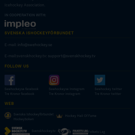
Icehockey Association.
IN COOPERATION WITH:
SVENSKA ISHOCKEYFÖRBUNDET
E-mail:
info@swehockey.se
E-mail:svenskhockey.tv:
support@svenskhockey.tv
FOLLOW US
Swehockeyse facebook
Swehockeyse Instagram
Swehockey twitter
Tre Kronor facebook
Tre Kronor instagram
Tre Kronor twitter
WEB
Svenska Ishockeyförbundet
Hockey Hall Of Fame
Hockeyboken
Svenskhockey.tv
Folkets Lag