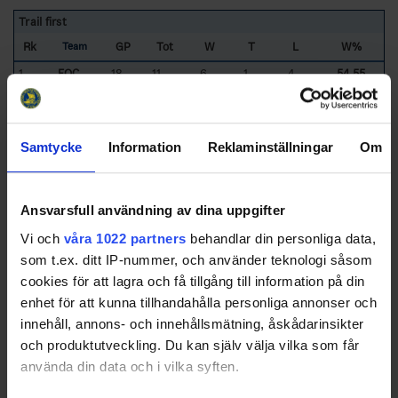
Trail first
Rk
GP
Tot
W
T
L
W%
Team
1
FOC
18
11
6
1
4
54,55
2
HAN
18
9
3
2
4
33,33
3
ARK
18
10
3
2
5
30,00
4
ÄLT
18
6
1
1
4
16,67
Samtycke
Information
Reklaminställningar
Om
5
ACC
18
8
1
1
6
12,50
6
GRA
18
11
1
2
8
9,09
Ansvarsfull användning av dina uppgifter
7
NIF
18
8
0
2
6
0,00
Vi och
våra 1022 partners
behandlar din personliga data,
Totals
63
15
11
37
23,81
som t.ex. ditt IP-nummer, och använder teknologi såsom
Average
9.00
2.14
1.57
5.29
22,31
cookies för att lagra och få tillgång till information på din
Sorted by higher
W
in
%
,
Tot
and
W
ins
enhet för att kunna tillhandahålla personliga annonser och
ACC
- AC Camelen
ARK
- Arken HC
innehåll, annons- och innehållsmätning, åskådarinsikter
FOC
- FOC Farsta IF
GRA
- Grantorp AIK
och produktutveckling. Du kan själv välja vilka som får
HAN
- Haninge Anchors HC
NIF
- Norsborgs IF
använda din data och i vilka syften.
ÄLT
- Älta IF
© Svenska Ishockeyförbundet 2025