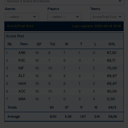
Games
Players
Teams
Score/Trail first
Last update: 2025-03-16 12:19
Score first
Rk
GP
Tot
W
T
L
W%
Team
1
ARK
18
8
7
1
0
87,50
2
FOC
18
7
6
0
1
85,71
3
NIF
18
10
7
1
2
70,00
4
ÄLT
18
12
8
3
1
66,67
5
HAN
18
9
6
1
2
66,67
6
ACC
18
10
3
2
5
30,00
7
GRA
18
7
0
3
4
0,00
Totals
63
37
11
15
58,73
Average
9.00
5.29
1.57
2.14
58,08