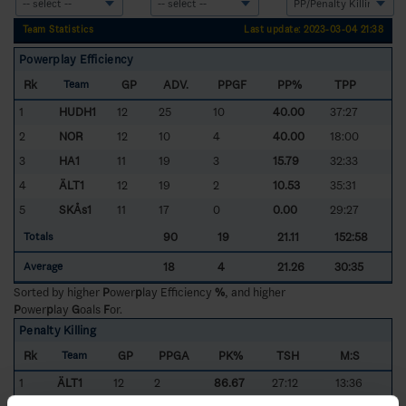
Team Statistics
Last update: 2023-03-04 21:38
Powerplay Efficiency
Rk
GP
ADV.
PPGF
PP%
TPP
Team
1
HUDH1
12
25
10
40.00
37:27
2
NOR
12
10
4
40.00
18:00
3
HA1
11
19
3
15.79
32:33
4
ÄLT1
12
19
2
10.53
35:31
5
SKÅs1
11
17
0
0.00
29:27
90
19
21.11
152:58
Totals
18
4
21.26
30:35
Average
Sorted by higher
P
ower
p
lay Efficiency
%
, and higher
P
ower
p
lay
G
oals
F
or.
Penalty Killing
Rk
GP
PPGA
PK%
TSH
M:S
Team
1
ÄLT1
12
2
86.67
27:12
13:36