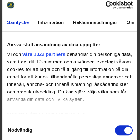
2
SKÅs1
11
3
83.33
29:36
09:52
3
NOR
12
5
76.19
34:36
06:55
4
HUDH1
12
5
75.00
35:51
07:10
Samtycke
Information
Reklaminställningar
Om
5
HA1
11
4
75.00
25:43
06:26
19
78.89
152:58
08:03
Totals
Ansvarsfull användning av dina uppgifter
4
79.24
30:35
08:47
Average
Sorted by higher
P
enalty
K
illing
%
, and lower
P
ower
p
lay
G
oals
A
gainst.
Vi och
våra 1022 partners
behandlar din personliga data,
HA1
- Haninge Anchors HC 1
HUDH1
- Huddinge IK Hurricane
som t.ex. ditt IP-nummer, och använder teknologi såsom
1
cookies för att lagra och få tillgång till information på din
NOR
- Norrtälje IK
SKÅs1
- SKÅ IK Seahawks 1
enhet för att kunna tillhandahålla personliga annonser och
ÄLT1
- Älta IF Lady Tigers 1
innehåll, annons- och innehållsmätning, åskådarinsikter
och produktutveckling. Du kan själv välja vilka som får
använda din data och i vilka syften.
Swehockey – Svenska Ishockeyförbundets officiella app
Med din tillåtelse skulle vi även vilja:
Swehockey ger dig tillgång till nyheter, livebevakning
Samla in information om din geografiska plats som
Samtyckesval
och statistik för samtliga ishockeyserier som spelas i
Nödvändig
kan ha en noggrannhet på upp till flera meter
Sverige. Du kan följa dina favoritserier och lägga upp
Identifiera din enhet genom att aktivt skanna den för