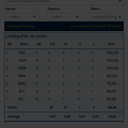
Games
Players
Teams
Leading/Trailing
Last update: 2024-04-02 23:38
Leading after 1st period
Rk
GP
Tot
W
T
L
W%
Team
1
FOC
11
8
8
0
0
100,00
2
HAN
12
5
5
0
0
100,00
3
NOR
12
4
4
0
0
100,00
4
GRA
12
5
4
1
0
80,00
5
BOO
11
4
3
0
1
75,00
6
ÄLT
12
3
2
0
1
66,67
7
AC
12
3
1
0
2
33,33
Totals
32
27
1
4
84,38
Average
4.57
3.86
0.14
0.57
79,29