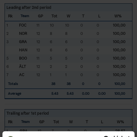
Leading after 2nd period
Rk
GP
Tot
W
T
L
W%
Team
1
FOC
11
10
10
0
0
100,00
2
NOR
12
8
8
0
0
100,00
3
GRA
12
6
6
0
0
100,00
HAN
12
6
6
0
0
100,00
5
BOO
11
5
5
0
0
100,00
6
ÄLT
12
2
2
0
0
100,00
7
AC
12
1
1
0
0
100,00
Totals
38
38
0
0
100,00
Average
5.43
5.43
0.00
0.00
100,00
Trailing after 1st period
Rk
GP
Tot
W
T
L
W%
Team
1
GRA
12
7
2
0
5
28,57