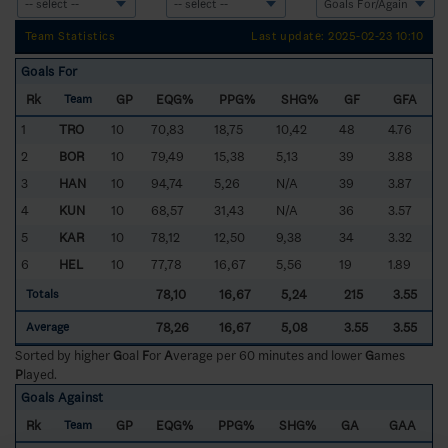
Team Statistics
Last update: 2025-02-23 10:10
Goals For
Rk
GP
EQG%
PPG%
SHG%
GF
GFA
Team
1
TRO
10
70,83
18,75
10,42
48
4.76
2
BOR
10
79,49
15,38
5,13
39
3.88
3
HAN
10
94,74
5,26
N/A
39
3.87
4
KUN
10
68,57
31,43
N/A
36
3.57
5
KAR
10
78,12
12,50
9,38
34
3.32
6
HEL
10
77,78
16,67
5,56
19
1.89
78,10
16,67
5,24
215
3.55
Totals
78,26
16,67
5,08
3.55
3.55
Average
Sorted by higher
G
oal
F
or
A
verage per 60 minutes and lower
G
ames
P
layed.
Goals Against
Rk
GP
EQG%
PPG%
SHG%
GA
GAA
Team