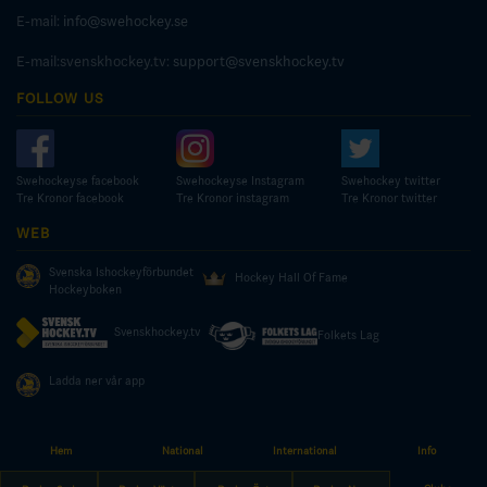
E-mail:
info@swehockey.se
E-mail:svenskhockey.tv:
support@svenskhockey.tv
FOLLOW US
Swehockeyse facebook
Swehockeyse Instagram
Swehockey twitter
Tre Kronor facebook
Tre Kronor instagram
Tre Kronor twitter
WEB
Svenska Ishockeyförbundet
Hockey Hall Of Fame
Hockeyboken
Svenskhockey.tv
Folkets Lag
Ladda ner vår app
Hem
National
International
Info
© COPYRIGHT SWEDISH ICE HOCKEY ASSOCIATION