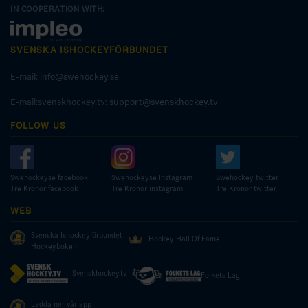
IN COOPERATION WITH:
SVENSKA ISHOCKEYFÖRBUNDET
E-mail:
info@swehockey.se
E-mail:svenskhockey.tv:
support@svenskhockey.tv
FOLLOW US
Swehockeyse facebook
Swehockeyse Instagram
Swehockey twitter
Tre Kronor facebook
Tre Kronor instagram
Tre Kronor twitter
WEB
Svenska Ishockeyförbundet
Hockey Hall Of Fame
Hockeyboken
Svenskhockey.tv
Folkets Lag
Ladda ner vår app