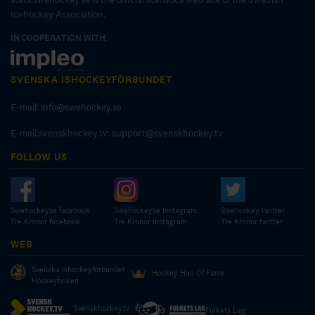
Icehockey Association.
IN COOPERATION WITH:
SVENSKA ISHOCKEYFÖRBUNDET
E-mail:
info@swehockey.se
E-mail:svenskhockey.tv:
support@svenskhockey.tv
FOLLOW US
Swehockeyse facebook
Swehockeyse Instagram
Swehockey twitter
Tre Kronor facebook
Tre Kronor instagram
Tre Kronor twitter
WEB
Svenska Ishockeyförbundet
Hockey Hall Of Fame
Hockeyboken
Svenskhockey.tv
Folkets Lag