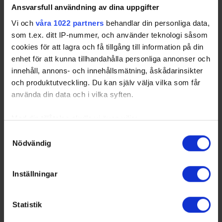
Ansvarsfull användning av dina uppgifter
Vi och
våra 1022 partners
behandlar din personliga data,
som t.ex. ditt IP-nummer, och använder teknologi såsom
Swehockey – Svenska Ishockeyförbundets officiella app
cookies för att lagra och få tillgång till information på din
enhet för att kunna tillhandahålla personliga annonser och
Swehockey ger dig tillgång till nyheter, livebevakning
innehåll, annons- och innehållsmätning, åskådarinsikter
och statistik för samtliga ishockeyserier som spelas i
och produktutveckling. Du kan själv välja vilka som får
Sverige. Du kan följa dina favoritserier och lägga upp
använda din data och i vilka syften.
egna favoritlag i appen. För dina favoritlag kan du
sedan välja att få pushnotiser när laget gör mål, i
Med din tillåtelse skulle vi även vilja:
periodpaus m.m.
Samla in information om din geografiska plats som
Samtyckesval
Swehockey ger dig:
Nödvändig
kan ha en noggrannhet på upp till flera meter
Identifiera din enhet genom att aktivt skanna den för
De senaste hockeynyheterna ifrån Svenska
specifika kännetecken (fingeravtryck)
Inställningar
Ishockeyförbundet
Ta reda på mer om hur dina personliga uppgifter
Liverapportering
behandlas och ställ in dina preferenser i
detaljsektionen
.
Resultat och statistik för samtliga serier
Statistik
Du kan ändra eller dra tillbaka ditt samtycke när som
Spelarstatistik
helst från cookie-förklaringen.