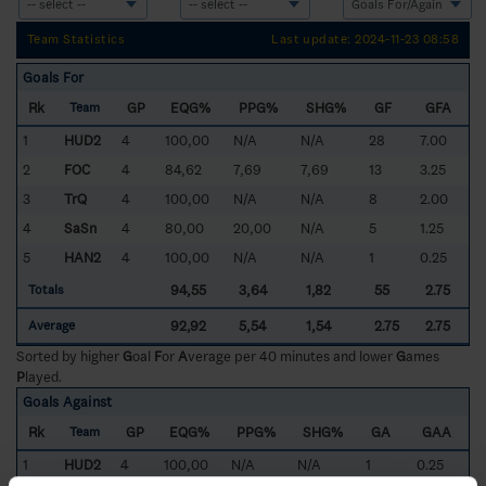
Team Statistics
Last update: 2024-11-23 08:58
Goals For
Rk
GP
EQG%
PPG%
SHG%
GF
GFA
Team
1
HUD2
4
100,00
N/A
N/A
28
7.00
2
FOC
4
84,62
7,69
7,69
13
3.25
3
TrQ
4
100,00
N/A
N/A
8
2.00
4
SaSn
4
80,00
20,00
N/A
5
1.25
5
HAN2
4
100,00
N/A
N/A
1
0.25
94,55
3,64
1,82
55
2.75
Totals
92,92
5,54
1,54
2.75
2.75
Average
Sorted by higher
G
oal
F
or
A
verage per 40 minutes and lower
G
ames
P
layed.
Goals Against
Rk
GP
EQG%
PPG%
SHG%
GA
GAA
Team
1
HUD2
4
100,00
N/A
N/A
1
0.25