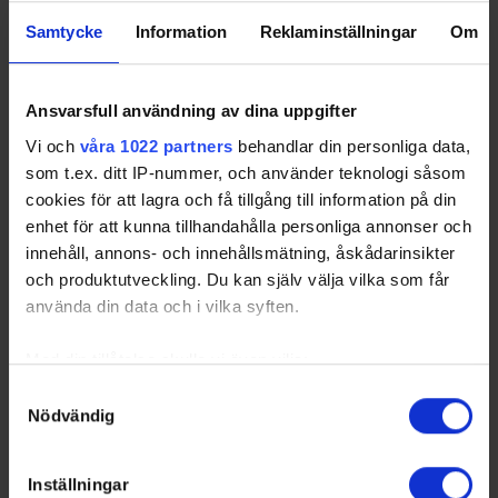
17 13:30
Huddinge Hurricane 2
Samtycke
Information
Reklaminställningar
Om
2024-11-
FOC Farsta IF -
1 - 1
Farsta Ishall
17 21:00
Saltsjöbadens Snipers
2024-11-
Saltsjöbadens Snipers -
3 - 0
Saltsjöbadens
Ansvarsfull användning av dina uppgifter
20 21:30
Haninge Anchors HC 2
Ishall
Vi och
våra 1022 partners
behandlar din personliga data,
2024-11-
Trånkan Queens - FOC
1 - 1
Stortorpshallen
som t.ex. ditt IP-nummer, och använder teknologi såsom
23 08:00
Farsta IF
cookies för att lagra och få tillgång till information på din
enhet för att kunna tillhandahålla personliga annonser och
innehåll, annons- och innehållsmätning, åskådarinsikter
och produktutveckling. Du kan själv välja vilka som får
Swehockey – Svenska Ishockeyförbundets officiella app
använda din data och i vilka syften.
Swehockey ger dig tillgång till nyheter, livebevakning
och statistik för samtliga ishockeyserier som spelas i
Med din tillåtelse skulle vi även vilja:
Sverige. Du kan följa dina favoritserier och lägga upp
Samla in information om din geografiska plats som
Samtyckesval
egna favoritlag i appen. För dina favoritlag kan du
Nödvändig
kan ha en noggrannhet på upp till flera meter
sedan välja att få pushnotiser när laget gör mål, i
Identifiera din enhet genom att aktivt skanna den för
periodpaus m.m.
specifika kännetecken (fingeravtryck)
Inställningar