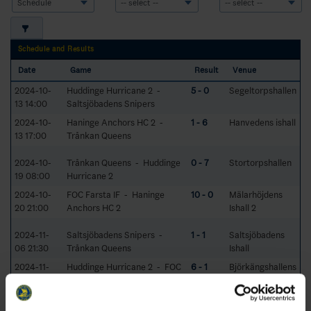
Schedule and Results
Date
Game
Result
Venue
2024-10-
Huddinge Hurricane 2 -
5 - 0
Segeltorpshallen
13 14:00
Saltsjöbadens Snipers
2024-10-
Haninge Anchors HC 2 -
1 - 6
Hanvedens ishall
13 17:00
Trånkan Queens
2024-10-
Trånkan Queens - Huddinge
0 - 7
Stortorpshallen
19 08:00
Hurricane 2
2024-10-
FOC Farsta IF - Haninge
10 - 0
Mälarhöjdens
20 21:00
Anchors HC 2
Ishall 2
2024-11-
Saltsjöbadens Snipers -
1 - 1
Saltsjöbadens
06 21:30
Trånkan Queens
Ishall
2024-11-
Huddinge Hurricane 2 - FOC
6 - 1
Björkängshallens
10 11:45
Farsta IF
B-hall
2024-11-
Haninge Anchors HC 2 -
0 - 10
Hanvedens ishall