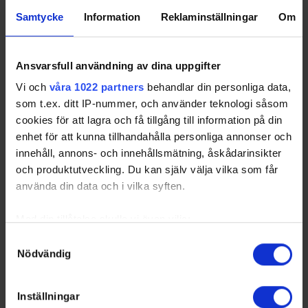
2
Hammarby IF
4
2
1
1
6
5
Samtycke
Information
Reklaminställningar
Om
3
IFK Österåker
4
2
0
2
9
4
Hockey 2
4
Hässelby Kälvesta
4
1
1
2
-3
3
Ansvarsfull användning av dina uppgifter
Lightning Ladies
Vi och
våra 1022 partners
behandlar din personliga data,
5
Spånga Madres
4
0
1
3
-25
1
som t.ex. ditt IP-nummer, och använder teknologi såsom
cookies för att lagra och få tillgång till information på din
enhet för att kunna tillhandahålla personliga annonser och
innehåll, annons- och innehållsmätning, åskådarinsikter
och produktutveckling. Du kan själv välja vilka som får
Swehockey – Svenska Ishockeyförbundets officiella app
använda din data och i vilka syften.
Swehockey ger dig tillgång till nyheter, livebevakning
och statistik för samtliga ishockeyserier som spelas i
Med din tillåtelse skulle vi även vilja:
Sverige. Du kan följa dina favoritserier och lägga upp
Samla in information om din geografiska plats som
Samtyckesval
egna favoritlag i appen. För dina favoritlag kan du
Nödvändig
kan ha en noggrannhet på upp till flera meter
sedan välja att få pushnotiser när laget gör mål, i
Identifiera din enhet genom att aktivt skanna den för
periodpaus m.m.
specifika kännetecken (fingeravtryck)
Inställningar
Ta reda på mer om hur dina personliga uppgifter