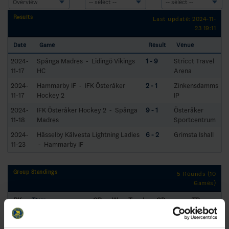
Results
Last update: 2024-11-
23 19:11
Date
Game
Result
Venue
2024-
Spånga Madres - Lidingö Vikings
1 - 9
Stricct Travel
11-17
HC
Arena
2024-
Hammarby IF - IFK Österåker
2 - 1
Zinkensdamms
11-17
Hockey 2
IP
2024-
IFK Österåker Hockey 2 - Spånga
9 - 1
Österåker
11-18
Madres
Sportcentrum
2024-
Hässelby Kälvesta Lightning Ladies
6 - 2
Grimsta Ishall
11-23
- Hammarby IF
Group Standings
5 Rounds (10
Games)
RK
GP
W
T
L
GD
TP
Team
1
Lidingö Vikings HC
4
3
1
0
13
7