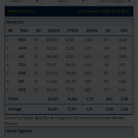
Team Statistics
Last update: 2023-12-10 18:57
Goals For
Rk
GP
EQG%
PPG%
SHG%
GF
GFA
Team
1
SSK
12
89,69
9,28
1,03
97
8.08
2
HAN
12
83,33
12,50
4,17
48
3.99
3
AIK
12
90,48
9,52
N/A
42
3.48
4
TEA
12
70,27
24,32
5,41
38
3.12
5
SHK
12
70,00
30,00
N/A
21
1.74
6
HIF
12
73,68
26,32
N/A
20
1.66
7
SDE
12
88,24
11,76
N/A
17
1.42
83,57
14,64
1,79
283
3.35
Totals
80,81
17,67
1,51
3.35
3.36
Average
Sorted by higher
G
oal
F
or
A
verage per 60 minutes and lower
G
ames
P
layed.
Goals Against