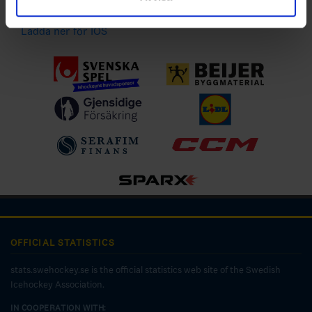
Ladda ner för Android
Ladda ner för IOS
OFFICIAL STATISTICS
stats.swehockey.se is the official statistics web site of the Swedish
Icehockey Association.
IN COOPERATION WITH: