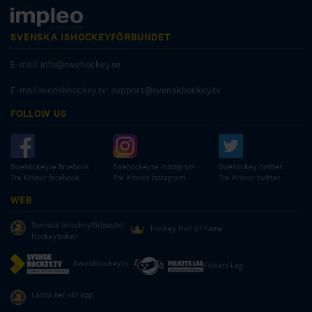
SVENSKA ISHOCKEYFÖRBUNDET
E-mail:
info@swehockey.se
E-mail:svenskhockey.tv:
support@svenskhockey.tv
FOLLOW US
Swehockeyse facebook
Swehockeyse Instagram
Swehockey twitter
Tre Kronor facebook
Tre Kronor instagram
Tre Kronor twitter
WEB
Svenska Ishockeyförbundet
Hockey Hall Of Fame
Hockeyboken
Svenskhockey.tv
Folkets Lag
Ladda ner vår app