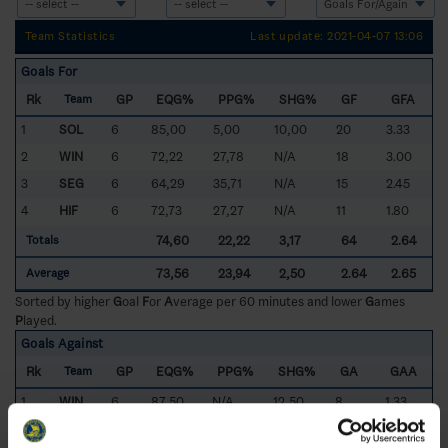
Team Statistics
Last update: 2021-04-07 13:06
Goals For
Rk
GP
EQG%
PPG%
SHG%
GF
GFA
Team
1
SOL
6
85,00
5,00
10,00
20
3.33
2
WIN
6
72,22
27,78
N/A
18
3.00
3
SEG
6
64,29
35,71
N/A
15
2.45
4
HIF
6
72,73
27,27
N/A
11
1.80
74,60
22,22
3,17
64
2.64
Totals
73,56
23,94
2,50
2.64
2.65
Average
Sorted by higher
G
oal
F
or
A
verage per 60 minutes and lower
G
ames
P
layed.
Goals Against
Rk
GP
EQG%
PPG%
SHG%
GA
GAA
Team
1
WIN
6
87,50
N/A
12,50
8
1.33
2
SEG
6
69,23
N/A
30,77
13
2.13