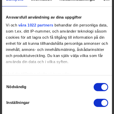
P
layed)
AIK
- AIK
DIF
- Djurgårdens IF
FRÖ
- Frölunda HC
HV71
- HV 71
LIF
- Leksands IF
LHC
- Linköping HC
Ansvarsfull användning av dina uppgifter
LHF
- Luleå HF
MODO
- MODO Hockey
Vi och
våra 1022 partners
behandlar din personliga data,
VÄX
- Växjö Lakers HC
ÖHK
- Örebro HK
som t.ex. ditt IP-nummer, och använder teknologi såsom
cookies för att lagra och få tillgång till information på din
enhet för att kunna tillhandahålla personliga annonser och
Swehockey – Svenska Ishockeyförbundets officiella app
innehåll, annons- och innehållsmätning, åskådarinsikter
och produktutveckling. Du kan själv välja vilka som får
Swehockey ger dig tillgång till nyheter, livebevakning
använda din data och i vilka syften.
och statistik för samtliga ishockeyserier som spelas i
Sverige. Du kan följa dina favoritserier och lägga upp
Med din tillåtelse skulle vi även vilja:
egna favoritlag i appen. För dina favoritlag kan du
Samla in information om din geografiska plats som
Samtyckesval
sedan välja att få pushnotiser när laget gör mål, i
Nödvändig
kan ha en noggrannhet på upp till flera meter
periodpaus m.m.
Identifiera din enhet genom att aktivt skanna den för
specifika kännetecken (fingeravtryck)
Swehockey ger dig:
Inställningar
Ta reda på mer om hur dina personliga uppgifter
De senaste hockeynyheterna ifrån Svenska
behandlas och ställ in dina preferenser i
detaljsektionen
.