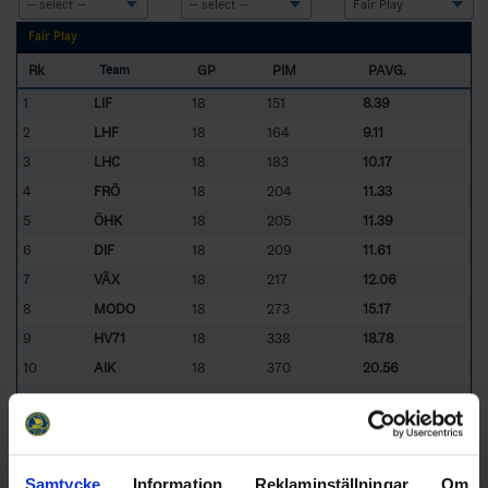
Fair Play
Rk
GP
PIM
PAVG.
Team
1
LIF
18
151
8.39
2
LHF
18
164
9.11
3
LHC
18
183
10.17
4
FRÖ
18
204
11.33
5
ÖHK
18
205
11.39
6
DIF
18
209
11.61
7
VÄX
18
217
12.06
8
MODO
18
273
15.17
9
HV71
18
338
18.78
10
AIK
18
370
20.56
2314
12.86
Totals
231
12.86
Average
Sorted by lower
P
enalty
Av
era
g
e (
P
enalties
i
n
M
inutes per
G
ames
Samtycke
Information
Reklaminställningar
Om