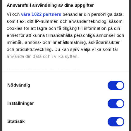
ÅSH
- Åker/Strängnäs HC
Ansvarsfull användning av dina uppgifter
Vi och
våra 1022 partners
behandlar din personliga data,
som t.ex. ditt IP-nummer, och använder teknologi såsom
Swehockey – Svenska Ishockeyförbundets officiella app
cookies för att lagra och få tillgång till information på din
enhet för att kunna tillhandahålla personliga annonser och
Swehockey ger dig tillgång till nyheter, livebevakning
innehåll, annons- och innehållsmätning, åskådarinsikter
och statistik för samtliga ishockeyserier som spelas i
och produktutveckling. Du kan själv välja vilka som får
Sverige. Du kan följa dina favoritserier och lägga upp
använda din data och i vilka syften.
egna favoritlag i appen. För dina favoritlag kan du
sedan välja att få pushnotiser när laget gör mål, i
Med din tillåtelse skulle vi även vilja:
periodpaus m.m.
Samla in information om din geografiska plats som
Samtyckesval
Nödvändig
kan ha en noggrannhet på upp till flera meter
Swehockey ger dig:
Identifiera din enhet genom att aktivt skanna den för
De senaste hockeynyheterna ifrån Svenska
specifika kännetecken (fingeravtryck)
Inställningar
Ishockeyförbundet
Ta reda på mer om hur dina personliga uppgifter
Liverapportering
behandlas och ställ in dina preferenser i
detaljsektionen
.
Resultat och statistik för samtliga serier
Statistik
Du kan ändra eller dra tillbaka ditt samtycke när som
Spelarstatistik
helst från cookie-förklaringen.