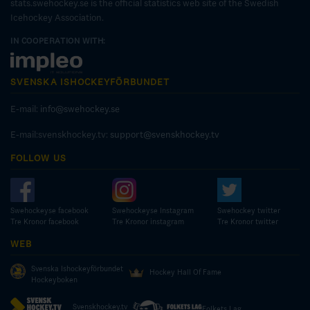
stats.swehockey.se is the official statistics web site of the Swedish
Icehockey Association.
IN COOPERATION WITH:
SVENSKA ISHOCKEYFÖRBUNDET
E-mail:
info@swehockey.se
E-mail:svenskhockey.tv:
support@svenskhockey.tv
FOLLOW US
Swehockeyse facebook
Swehockeyse Instagram
Swehockey twitter
Tre Kronor facebook
Tre Kronor instagram
Tre Kronor twitter
WEB
Svenska Ishockeyförbundet
Hockey Hall Of Fame
Hockeyboken
Svenskhockey.tv
Folkets Lag