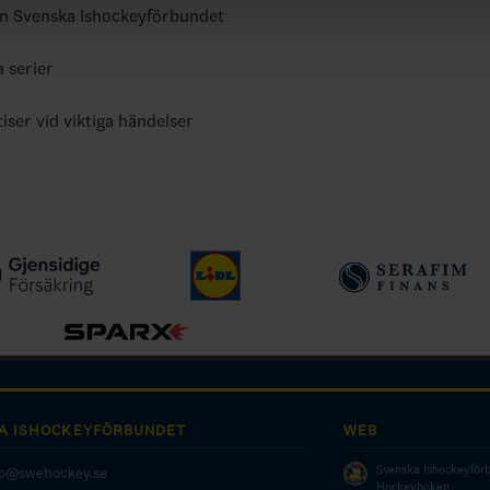
ån Svenska Ishockeyförbundet
a serier
tiser vid viktiga händelser
A ISHOCKEYFÖRBUNDET
WEB
Svenska Ishockeyför
fo@swehockey.se
Hockeyboken