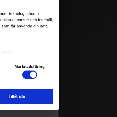
0
änder teknologi såsom
rsonliga annonser och innehåll,
0
a som får använda din data
0
a meter
k)
ljsektionen
. Du kan ändra
Marknadsföring
andahålla funktioner för
m spelas i Sverige. Du kan
n information från din enhet
ja att få pushnotiser när
Tillåt alla
 tur kombinera informationen
deras tjänster.