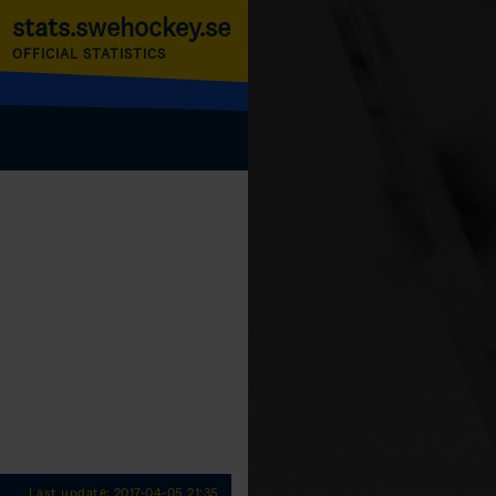
stats.swehockey.se
OFFICIAL STATISTICS
Last update: 2017-04-05 21:35