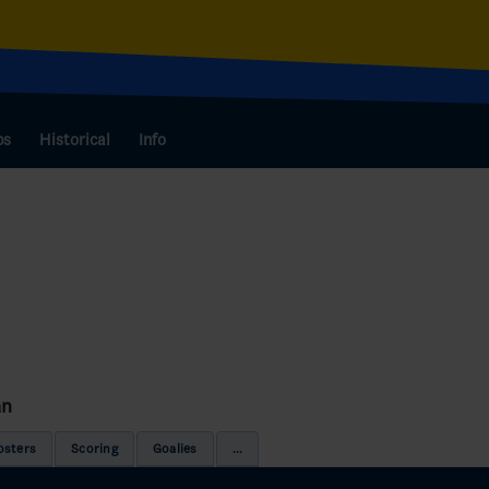
bs
Historical
Info
an
osters
Scoring
Goalies
...