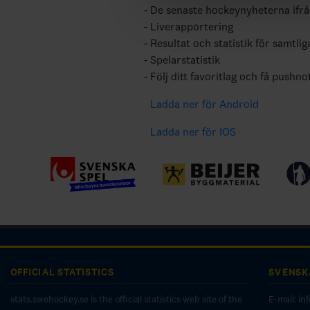
De senaste hockeynyheterna ifr
Liverapportering
Resultat och statistik för samtlig
Spelarstatistik
Följ ditt favoritlag och få pushno
Ladda ner för Android
Ladda ner för IOS
OFFICIAL STATISTICS
SVENSK
stats.swehockey.se is the official statistics web site of the
E-mail:
in