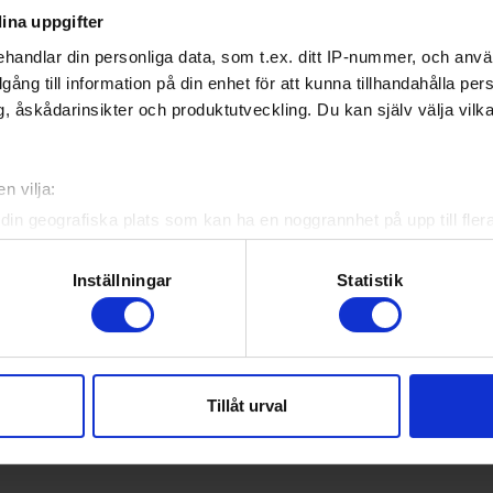
ina uppgifter
3
4
43:42 (1)
14
0
1
2
handlar din personliga data, som t.ex. ditt IP-nummer, och anv
illgång till information på din enhet för att kunna tillhandahålla pe
1
7
27:38 (-11)
7
0
1
0
, åskådarinsikter och produktutveckling. Du kan själv välja vilk
2
7
18:44 (-26)
6
1
1
0
n vilja:
din geografiska plats som kan ha en noggrannhet på upp till fler
om att aktivt skanna den för specifika kännetecken (fingeravtryc
rsonliga uppgifter behandlas och ställ in dina preferenser i
deta
Inställningar
Statistik
ke när som helst från cookie-förklaringen.
bundets officiella app
e för att anpassa innehållet och annonserna till användarna, tillh
yheter, livebevakning och statistik för samtliga ishockeyserier so
vår trafik. Vi vidarebefordrar även sådana identifierare och anna
 upp egna favoritlag i appen. För dina favoritlag kan du sedan väl
Tillåt urval
nnons- och analysföretag som vi samarbetar med. Dessa kan i sin
har tillhandahållit eller som de har samlat in när du har använt 