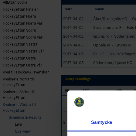
AllEttan Södra
Hockeyettan Finalen
Date
Game
HockeyEttan Norra
2017-04-02
Åker/Strängnäs HC - Op
HockeyEttan Norra vår
2017-04-02
Surahammars IF - Falu 
HockeyEttan Södra
2017-04-02
Grums IK - Söderhamn/
HockeyEttan Södra vår
HockeyEttan Västra
2017-04-05
Oppala IK - Grums IK
HockeyEttan Västra vår
2017-04-05
Falu IF - Åker/Strängnä
HockeyEttan Östra
2017-04-05
Söderhamn/Ljusne HC -
HockeyEttan Östra vår
Kval till HockeyAllsvenskan
Kvalserie Norra till
Group Standings
HockeyEttan
RK
GP
Team
Kvalserie Södra till
HockeyEttan
1
Surahammars IF
10
7
Kvalserie Västra till
HockeyEttan
Schedule & Results
Samtycke
2
Grums IK
10
7
Live
3
Söderhamn/Ljusne
10
4
Overview