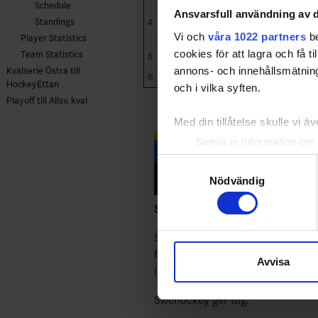
HC
Schedule
Ansvarsfull användning av d
Standings
4
Åker/Strängnäs
10
3
HC
Vi och
våra 1022 partners
be
Player Statistics
cookies för att lagra och få t
Team Statistics
5
Falu IF
10
2
annons- och innehållsmätning
Kvalserie Östra till
6
Oppala IK
10
1
HockeyEttan
och i vilka syften.
Playoff till Allsv. kval
Med din tillåtelse skulle vi äve
Samla in information om 
Identifiera din enhet gen
Samtyckesval
Ta reda på mer om hur dina pe
Nödvändig
eller dra tillbaka ditt samtyc
Swehockey – Svenska Ishockeyför
Vi använder enhetsidentifierar
Swehockey ger dig tillgång till n
sociala medier och analysera 
följa dina favoritserier och lägga
Avvisa
till de sociala medier och a
laget gör mål, i periodpaus m.m.
med annan information som du 
Swehockey ger dig: