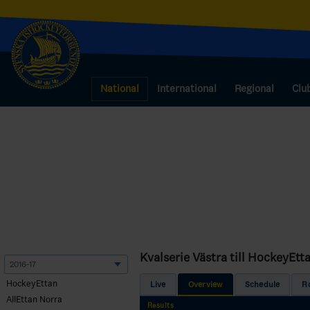
National
International
Regional
Clu
Kvalserie Västra till HockeyEtt
HockeyEttan
Live
Overview
Schedule
R
AllEttan Norra
Results