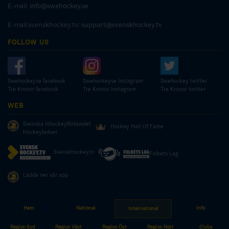
E-mail:
info@swehockey.se
E-mail:svenskhockey.tv:
support@svenskhockey.tv
FOLLOW US
Swehockeyse facebook
Swehockeyse Instagram
Swehockey twitter
Tre Kronor facebook
Tre Kronor instagram
Tre Kronor twitter
WEB
Svenska Ishockeyförbundet
Hockey Hall Of Fame
Hockeyboken
Svenskhockey.tv
Folkets Lag
Ladda ner vår app
Hem
National
Info
International
© COPYRIGHT SWEDISH ICE HOCKEY ASSOCIATION
Region Syd
Region Väst
Region Öst
Region Norr
Clubs