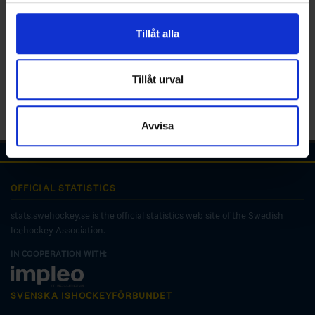
för sociala medier och analysera vår trafik. Vi
vidarebefordrar även sådana identifierare och annan
Tillåt alla
information från din enhet till de sociala medier och
annons- och analysföretag som vi samarbetar med.
Dessa kan i sin tur kombinera informationen med annan
Tillåt urval
information som du har tillhandahållit eller som de har
samlat in när du har använt deras tjänster.
Avvisa
OFFICIAL STATISTICS
stats.swehockey.se is the official statistics web site of the Swedish
Icehockey Association.
IN COOPERATION WITH:
SVENSKA ISHOCKEYFÖRBUNDET