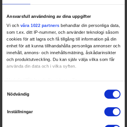
AIK
- AIK
BIF
- Brynäs IF
DIF
- Djurgårdens IF
IFB
- IF Björklöven
LIF
- Leksands IF
LHF
- Luleå HF
Ansvarsfull användning av dina uppgifter
MoDo
- MoDo Hockey
MIK
- Mora IK
SKE
- Skellefteå AIK
TIK
- Timrå IK
Vi och
våra 1022 partners
behandlar din personliga data,
som t.ex. ditt IP-nummer, och använder teknologi såsom
cookies för att lagra och få tillgång till information på din
enhet för att kunna tillhandahålla personliga annonser och
Swehockey – Svenska Ishockeyförbundets officiella app
innehåll, annons- och innehållsmätning, åskådarinsikter
och produktutveckling. Du kan själv välja vilka som får
Swehockey ger dig tillgång till nyheter, livebevakning
använda din data och i vilka syften.
och statistik för samtliga ishockeyserier som spelas i
Sverige. Du kan följa dina favoritserier och lägga upp
Med din tillåtelse skulle vi även vilja:
egna favoritlag i appen. För dina favoritlag kan du
Samla in information om din geografiska plats som
sedan välja att få pushnotiser när laget gör mål, i
Samtyckesval
Nödvändig
kan ha en noggrannhet på upp till flera meter
periodpaus m.m.
Identifiera din enhet genom att aktivt skanna den för
Swehockey ger dig:
specifika kännetecken (fingeravtryck)
Inställningar
Ta reda på mer om hur dina personliga uppgifter
De senaste hockeynyheterna ifrån Svenska
behandlas och ställ in dina preferenser i
detaljsektionen
.
Ishockeyförbundet