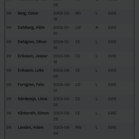
05
99
Berg, Oskar
2003-05-
RD
L
SWE
18
99
Dahlberg, Albin
2003-01-
LW
R
SWE
10
99
Dahlgren, Oliver
2004-12-
CE
L
SWE
16
99
Eriksson, Jesper
2003-09-
CE
L
SWE
16
99
Eriksson, Loke
2003-08-
CE
L
SWE
05
99
Forngren, Felix
2004-09-
LD
L
SWE
01
99
Gårdensjö, Linus
2003-06-
CE
L
SWE
26
99
Klinteroth, Simon
2003-08-
CE
L
SWE
26
99
Landén, Adam
2003-06-
RW
L
SWE
04