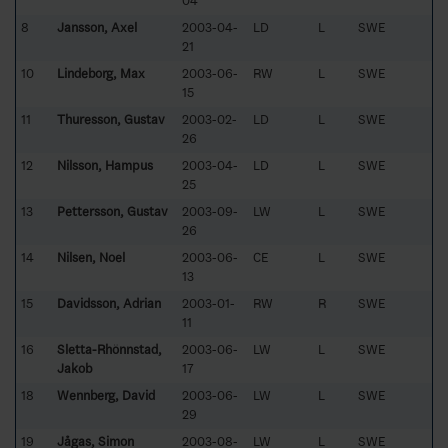
04
8
Jansson, Axel
2003-04-
LD
L
SWE
21
10
Lindeborg, Max
2003-06-
RW
L
SWE
15
11
Thuresson, Gustav
2003-02-
LD
L
SWE
26
12
Nilsson, Hampus
2003-04-
LD
L
SWE
25
13
Pettersson, Gustav
2003-09-
LW
L
SWE
26
14
Nilsen, Noel
2003-06-
CE
L
SWE
13
15
Davidsson, Adrian
2003-01-
RW
R
SWE
11
16
Sletta-Rhönnstad,
2003-06-
LW
L
SWE
Jakob
17
18
Wennberg, David
2003-06-
LW
L
SWE
29
19
Jågas, Simon
2003-08-
LW
L
SWE