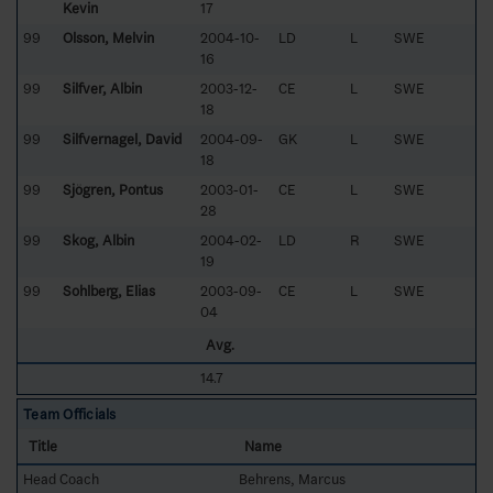
Kevin
17
99
Olsson, Melvin
2004-10-
LD
L
SWE
16
99
Silfver, Albin
2003-12-
CE
L
SWE
18
99
Silfvernagel, David
2004-09-
GK
L
SWE
18
99
Sjögren, Pontus
2003-01-
CE
L
SWE
28
99
Skog, Albin
2004-02-
LD
R
SWE
19
99
Sohlberg, Elias
2003-09-
CE
L
SWE
04
Avg.
14.7
Team Officials
Title
Name
Head Coach
Behrens, Marcus