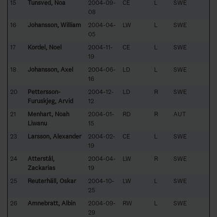
15
Tunsved, Noa
2004-09-
CE
L
SWE
08
16
Johansson, William
2004-04-
LW
L
SWE
05
17
Kördel, Noel
2004-11-
CE
L
SWE
19
18
Johansson, Axel
2004-06-
LD
L
SWE
16
20
Pettersson-
2004-12-
LD
R
SWE
Furuskjeg, Arvid
12
21
Menhart, Noah
2004-01-
RD
R
AUT
Liwanu
15
23
Larsson, Alexander
2004-02-
CE
L
SWE
19
24
Atterstål,
2004-04-
LW
R
SWE
Zackarias
19
25
Reuterhäll, Oskar
2004-10-
LW
L
SWE
25
26
Amnebratt, Albin
2004-09-
RW
L
SWE
29