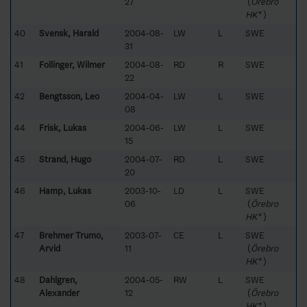
27
(
Örebro
HK*
)
40
Svensk, Harald
2004-08-
LW
L
SWE
31
41
Follinger, Wilmer
2004-08-
RD
R
SWE
22
42
Bengtsson, Leo
2004-04-
LW
L
SWE
08
44
Frisk, Lukas
2004-06-
LW
L
SWE
15
45
Strand, Hugo
2004-07-
RD
L
SWE
20
46
Hamp, Lukas
2003-10-
LD
L
SWE
06
(
Örebro
HK*
)
47
Brehmer Trumö,
2003-07-
CE
L
SWE
Arvid
11
(
Örebro
HK*
)
48
Dahlgren,
2004-05-
RW
L
SWE
Alexander
12
(
Örebro
HK*
)