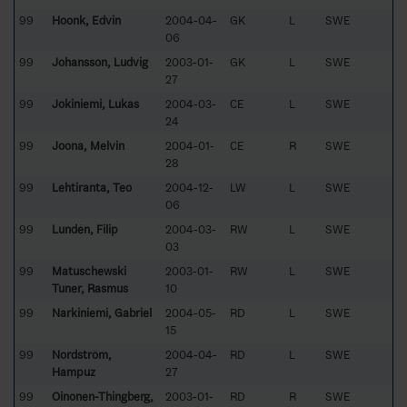
99
Hoonk, Edvin
2004-04-
GK
L
SWE
06
99
Johansson, Ludvig
2003-01-
GK
L
SWE
27
99
Jokiniemi, Lukas
2004-03-
CE
L
SWE
24
99
Joona, Melvin
2004-01-
CE
R
SWE
28
99
Lehtiranta, Teo
2004-12-
LW
L
SWE
06
99
Lundén, Filip
2004-03-
RW
L
SWE
03
99
Matuschewski
2003-01-
RW
L
SWE
Tuner, Rasmus
10
99
Narkiniemi, Gabriel
2004-05-
RD
L
SWE
15
99
Nordström,
2004-04-
RD
L
SWE
Hampuz
27
99
Oinonen-Thingberg,
2003-01-
RD
R
SWE