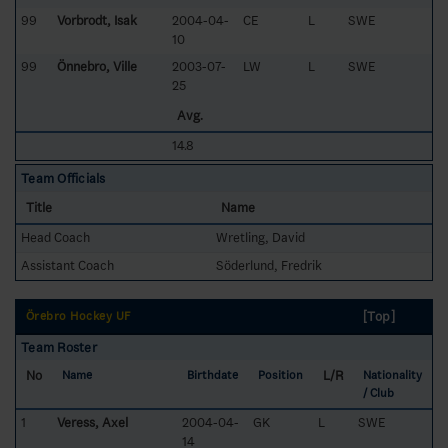
99
Vorbrodt, Isak
2004-04-
CE
L
SWE
10
99
Önnebro, Ville
2003-07-
LW
L
SWE
25
Avg.
14.8
Team Officials
Title
Name
Head Coach
Wretling, David
Assistant Coach
Söderlund, Fredrik
[Top]
Örebro Hockey UF
Team Roster
No
L/R
Name
Birthdate
Position
Nationality
/ Club
1
Veress, Axel
2004-04-
GK
L
SWE
14