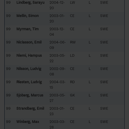
99
Lindberg, Sarayu
2004-12-
LW
L
SWE
20
99
Mellin, Simon
2003-01-
CE
L
SWE
20
99
Myrman, Tim
2003-12-
CE
L
SWE
04
99
Niclasson, Emil
2004-06-
RW
L
SWE
09
99
Niemi, Hampus
2003-05-
LD
L
SWE
22
99
Nilsson, Ludvig
2002-09-
CE
L
SWE
08
99
Riesten, Ludvig
2004-03-
RD
L
SWE
15
99
Sjöberg, Marcus
2003-05-
GK
L
SWE
27
99
Strandberg, Emil
2003-01-
CE
L
SWE
23
99
Winberg, Max
2003-03-
CE
L
SWE
28