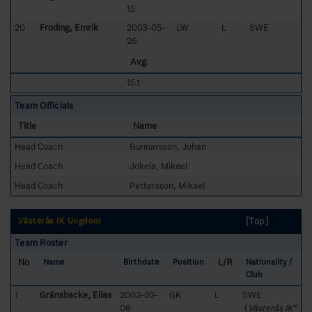
15
20
Fröding, Emrik
2003-05-
LW
L
SWE
26
Avg.
15.1
Team Officials
Title
Name
Head Coach
Gunnarsson, Johan
Head Coach
Jokela, Mikael
Head Coach
Pettersson, Mikael
[Top]
Västerås IK Ungdom
Team Roster
No
L/R
Name
Birthdate
Position
Nationality /
Club
1
Gränsbacke, Elias
2003-02-
GK
L
SWE
06
(
Västerås IK*