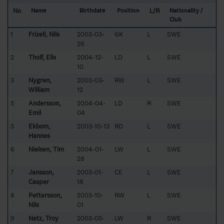
No
L/R
Name
Birthdate
Position
Nationality /
Club
1
Frizell, Nils
2003-03-
GK
L
SWE
26
2
Tholf, Elis
2004-12-
LD
L
SWE
10
3
Nygren,
2003-03-
RW
L
SWE
William
12
5
Andersson,
2004-04-
LD
R
SWE
Emil
04
5
Ekbom,
2003-10-13
RD
L
SWE
Hannes
6
Nielsen, Tim
2004-01-
LW
L
SWE
28
7
Jansson,
2003-01-
CE
L
SWE
Casper
18
8
Pettersson,
2003-10-
RW
L
SWE
Nils
01
9
Netz, Troy
2003-05-
LW
R
SWE