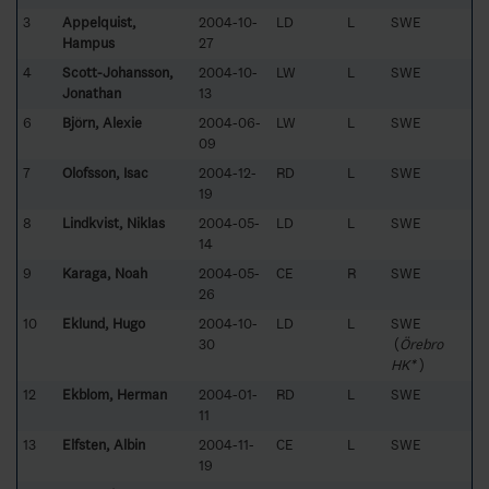
3
Appelquist,
2004-10-
LD
L
SWE
Hampus
27
4
Scott-Johansson,
2004-10-
LW
L
SWE
Jonathan
13
6
Björn, Alexie
2004-06-
LW
L
SWE
09
7
Olofsson, Isac
2004-12-
RD
L
SWE
19
8
Lindkvist, Niklas
2004-05-
LD
L
SWE
14
9
Karaga, Noah
2004-05-
CE
R
SWE
26
10
Eklund, Hugo
2004-10-
LD
L
SWE
30
(
Örebro
HK*
)
12
Ekblom, Herman
2004-01-
RD
L
SWE
11
13
Elfsten, Albin
2004-11-
CE
L
SWE
19