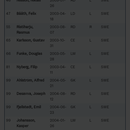
46
Nilsson, Niklas
2003-07-
RD
L
SWE
26
47
Bååth, Felix
2003-04-
LD
L
SWE
18
55
Ristiharju,
2003-08-
RD
R
SWE
Rasmus
07
65
Karlsson, Gustav
2003-10-
CE
L
SWE
31
66
Funke, Douglas
2003-05-
LW
L
SWE
28
81
Nyberg, Filip
2003-04-
CE
L
SWE
11
99
Ahlström, Alfred
2004-05-
GK
L
SWE
21
99
Desavva, Joseph
2004-08-
RD
L
SWE
12
99
Fjellstedt, Emil
2004-06-
GK
L
SWE
23
99
Johansson,
2004-01-
LW
L
SWE
Kasper
26