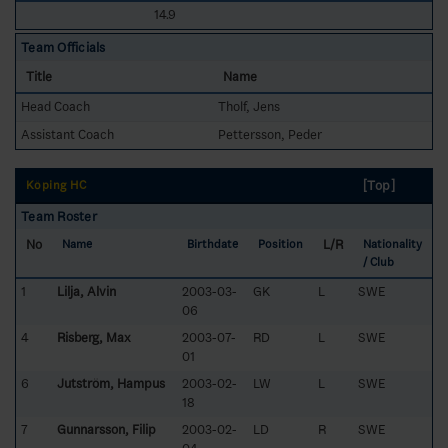
14.9
Team Officials
Title
Name
Head Coach
Tholf, Jens
Assistant Coach
Pettersson, Peder
[Top]
Köping HC
Team Roster
No
L/R
Name
Birthdate
Position
Nationality
/ Club
1
Lilja, Alvin
2003-03-
GK
L
SWE
06
4
Risberg, Max
2003-07-
RD
L
SWE
01
6
Jutström, Hampus
2003-02-
LW
L
SWE
18
7
Gunnarsson, Filip
2003-02-
LD
R
SWE