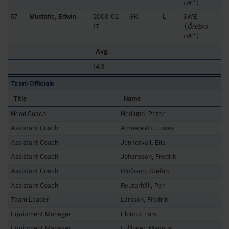
HK*
)
57
Mustafic, Edwin
2003-02-
GK
L
SWE
17
(
Örebro
HK*
)
Avg.
14.3
Team Officials
Title
Name
Head Coach
Hedlund, Peter
Assistant Coach
Amnebratt, Jonas
Assistant Coach
Jennervall, Elis
Assistant Coach
Johansson, Fredrik
Assistant Coach
Olofsson, Stefan
Assistant Coach
Reuterhäll, Per
Team Leader
Larsson, Fredrik
Equipment Manager
Eklund, Lars
Equipment Manager
Follinger, Magnus