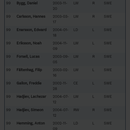
99
Bygg, Daniel
2003-11-
LW
R
SWE
20
99
Carlsson, Hannes
2003-03-
LW
R
SWE
17
99
Enarsson, Edward
2004-01-
LD
L
SWE
18
99
Eriksson, Noah
2004-11-
LW
L
SWE
09
99
Forsell, Lucas
2003-09-
LW
R
SWE
05
99
Fältenhag, Filip
2003-02-
LW
L
SWE
16
99
Gallon, Freddie
2002-11-
CE
L
SWE
28
99
Hadjiev, Lachezar
2004-07-
LW
L
SWE
12
99
Hadjiev, Simeon
2004-07-
RW
R
SWE
12
99
Hemming, Anton
2002-11-
LD
L
SWE
09