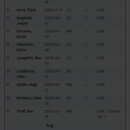
19
10
Nord, Filiph
2003-11-17
LD
L
SWE
11
Berglund,
2003-06-
CE
L
SWE
Jesper
15
13
Ericsson,
2003-04-
RW
L
SWE
Kevin
02
18
Wikström,
2003-03-
LW
L
SWE
Edvin
28
19
Ljungdahl, Max
2004-02-
LD
L
SWE
03
20
Lundström,
2003-06-
RD
L
SWE
Albin
12
21
Sjödin, Hugo
2003-06-
RW
L
SWE
17
30
Karlsson, Linus
2003-04-
GK
L
SWE
28
31
Tholf, Karl
2003-03-
RW
L
SWE (
Örebro
18
HK*
)
Avg.