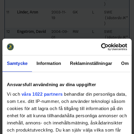
)
11
Linder, Aron
2003-11-
GK
L
SWE
19
(
Västerås IK*
)
12
Engström, David
2004-09-
RW
L
SWE
01
(
Västerås IK*
)
12
Sörånger,
2003-04-
CE
L
SWE
Benjamin
11
(
Västerås IK*
)
Samtycke
Information
Reklaminställningar
Om
13
Danielsson-Sjuls,
2003-03-
CE
L
SWE
Elias
19
(
Västerås IK*
)
Ansvarsfull användning av dina uppgifter
14
Åkerblad, Erik
2003-09-
CE
L
SWE
Vi och
våra 1022 partners
behandlar din personliga data,
06
(
Västerås IK*
som t.ex. ditt IP-nummer, och använder teknologi såsom
)
cookies för att lagra och få tillgång till information på din
15
Ramberg, Felix
2004-09-
CE
L
SWE
27
(
Västerås IK*
enhet för att kunna tillhandahålla personliga annonser och
)
innehåll, annons- och innehållsmätning, åskådarinsikter
16
Ljungberg, Filip
2003-09-
LD
L
SWE
och produktutveckling. Du kan själv välja vilka som får