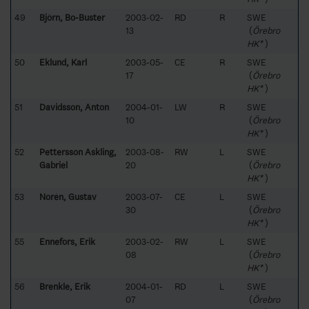
49
Björn, Bo-Buster
2003-02-
RD
R
SWE
13
(
Örebro
HK*
)
50
Eklund, Karl
2003-05-
CE
R
SWE
17
(
Örebro
HK*
)
51
Davidsson, Anton
2004-01-
LW
R
SWE
10
(
Örebro
HK*
)
52
Pettersson Askling,
2003-08-
RW
L
SWE
Gabriel
20
(
Örebro
HK*
)
53
Norén, Gustav
2003-07-
CE
L
SWE
30
(
Örebro
HK*
)
55
Ennefors, Erik
2003-02-
RW
L
SWE
08
(
Örebro
HK*
)
56
Brenkle, Erik
2004-01-
RD
L
SWE
07
(
Örebro