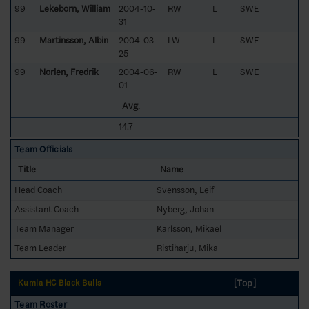
99
Lekeborn, William
2004-10-
RW
L
SWE
31
99
Martinsson, Albin
2004-03-
LW
L
SWE
25
99
Norlén, Fredrik
2004-06-
RW
L
SWE
01
Avg.
14.7
Team Officials
Title
Name
Head Coach
Svensson, Leif
Assistant Coach
Nyberg, Johan
Team Manager
Karlsson, Mikael
Team Leader
Ristiharju, Mika
[Top]
Kumla HC Black Bulls
Team Roster