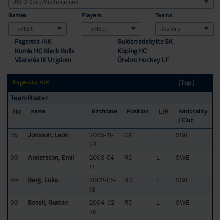
Games
Players
Teams
Fagersta AIK
Guldsmedshytte SK
Kumla HC Black Bulls
Köping HC
Västerås IK Ungdom
Örebro Hockey UF
[Top]
Fagersta AIK
Team Roster
No
L/R
Name
Birthdate
Position
Nationality
/ Club
35
Jonsson, Leon
2005-11-
GK
L
SWE
24
99
Andersson, Emil
2003-04-
RD
L
SWE
11
99
Berg, Luke
2002-05-
RD
L
SWE
18
99
Bosell, Gustav
2004-02-
RD
L
SWE
26