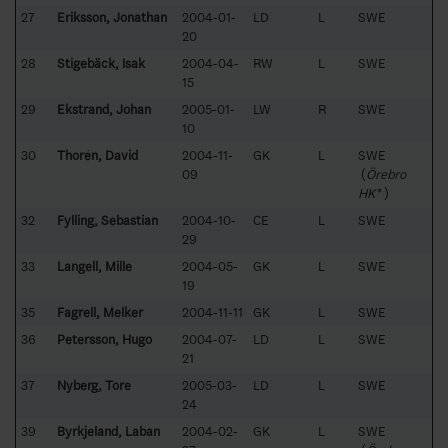
27
Eriksson, Jonathan
2004-01-
LD
L
SWE
20
28
Stigebäck, Isak
2004-04-
RW
L
SWE
15
29
Ekstrand, Johan
2005-01-
LW
R
SWE
10
30
Thorén, David
2004-11-
GK
L
SWE
09
(
Örebro
HK*
)
32
Fylling, Sebastian
2004-10-
CE
L
SWE
29
33
Langell, Mille
2004-05-
GK
L
SWE
19
35
Fagrell, Melker
2004-11-11
GK
L
SWE
36
Petersson, Hugo
2004-07-
LD
L
SWE
21
37
Nyberg, Tore
2005-03-
LD
L
SWE
24
39
Byrkjeland, Laban
2004-02-
GK
L
SWE