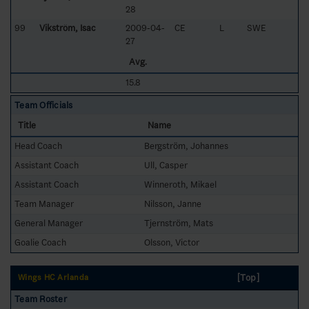
28
99
Vikström, Isac
2009-04-
CE
L
SWE
27
Avg.
15.8
Team Officials
Title
Name
Head Coach
Bergström, Johannes
Assistant Coach
Ull, Casper
Assistant Coach
Winneroth, Mikael
Team Manager
Nilsson, Janne
General Manager
Tjernström, Mats
Goalie Coach
Olsson, Victor
[Top]
Wings HC Arlanda
Team Roster