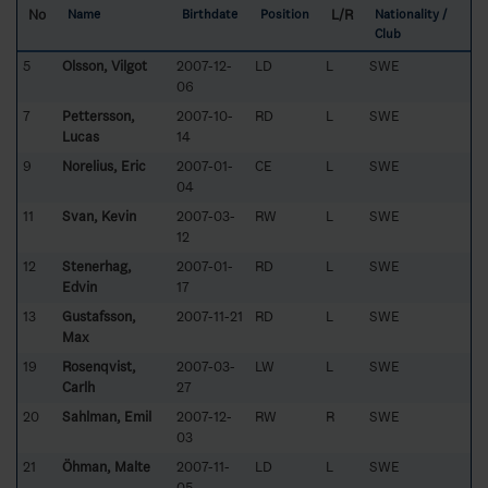
No
L/R
Name
Birthdate
Position
Nationality /
Club
5
Olsson, Vilgot
2007-12-
LD
L
SWE
06
7
Pettersson,
2007-10-
RD
L
SWE
Lucas
14
9
Norelius, Eric
2007-01-
CE
L
SWE
04
11
Svan, Kevin
2007-03-
RW
L
SWE
12
12
Stenerhag,
2007-01-
RD
L
SWE
Edvin
17
13
Gustafsson,
2007-11-21
RD
L
SWE
Max
19
Rosenqvist,
2007-03-
LW
L
SWE
Carlh
27
20
Sahlman, Emil
2007-12-
RW
R
SWE
03
21
Öhman, Malte
2007-11-
LD
L
SWE
05