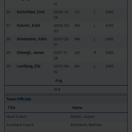
31
25
Setterblad, Emil
2006-10-
LD
L
SWE
24
27
Kokoric, Eskil
2008-05-
RW
L
SWE
30
28
Windestam, Albin
2007-05-
RW
L
SWE
01
29
Ekbergh, James
2007-11-
LW
R
SWE
28
35
Lundberg, Elis
2007-04-
GK
L
SWE
22
Avg.
16.8
Team Officials
Title
Name
Head Coach
Möller, Jesper
Assistant Coach
Birkeland, Mattias