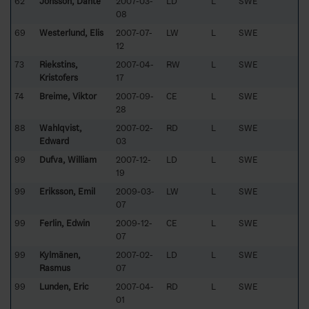
62
Jonsson, Dante
2007-03-
LD
L
SWE
08
69
Westerlund, Elis
2007-07-
LW
L
SWE
12
73
Riekstins,
2007-04-
RW
L
SWE
Kristofers
17
74
Breime, Viktor
2007-09-
CE
L
SWE
28
88
Wahlqvist,
2007-02-
RD
L
SWE
Edward
03
99
Dufva, William
2007-12-
LD
L
SWE
19
99
Eriksson, Emil
2009-03-
LW
L
SWE
07
99
Ferlin, Edwin
2009-12-
CE
L
SWE
07
99
Kylmänen,
2007-02-
LD
L
SWE
Rasmus
07
99
Lunden, Eric
2007-04-
RD
L
SWE
01