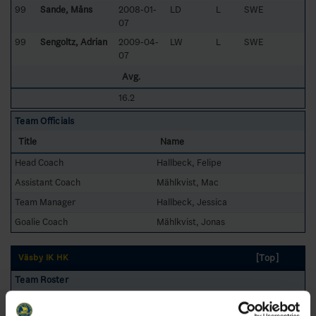
99
Sande, Måns
2008-01-
LD
L
SWE
07
99
Sengoltz, Adrian
2009-04-
LW
L
SWE
07
Avg.
16.2
Team Officials
Title
Name
Head Coach
Hallbeck, Felipe
Assistant Coach
Mählkvist, Mac
Team Manager
Hallbeck, Jessica
Goalie Coach
Mählkvist, Jonas
[Top]
Väsby IK HK
Team Roster
No
L/R
Name
Birthdate
Position
Nationality
/ Club