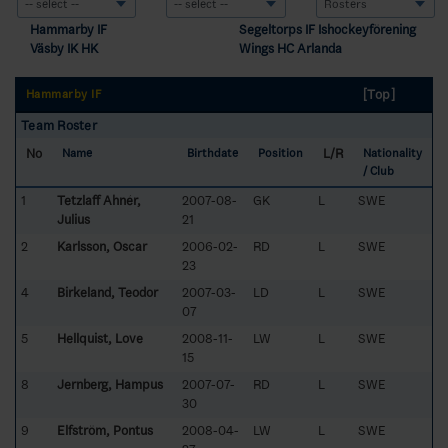
Hammarby IF
Segeltorps IF Ishockeyförening
Väsby IK HK
Wings HC Arlanda
[Top]
Hammarby IF
Team Roster
No
L/R
Name
Birthdate
Position
Nationality
/ Club
1
Tetzlaff Ahnér,
2007-08-
GK
L
SWE
Julius
21
2
Karlsson, Oscar
2006-02-
RD
L
SWE
23
4
Birkeland, Teodor
2007-03-
LD
L
SWE
07
5
Hellquist, Love
2008-11-
LW
L
SWE
15
8
Jernberg, Hampus
2007-07-
RD
L
SWE
30
9
Elfström, Pontus
2008-04-
LW
L
SWE