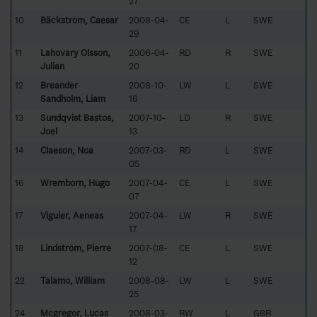
27
10
Bäckström, Caesar
2008-04-
CE
L
SWE
29
11
Lahovary Olsson,
2006-04-
RD
R
SWE
Julian
20
12
Breander
2008-10-
LW
L
SWE
Sandholm, Liam
16
13
Sundqvist Bastos,
2007-10-
LD
R
SWE
Joel
13
14
Claeson, Noa
2007-03-
RD
L
SWE
05
16
Wremborn, Hugo
2007-04-
CE
L
SWE
07
17
Viguier, Aeneas
2007-04-
LW
R
SWE
17
18
Lindström, Pierre
2007-08-
CE
L
SWE
12
22
Talamo, William
2008-08-
LW
L
SWE
25
24
Mcgregor, Lucas
2008-03-
RW
L
GBR