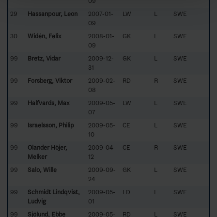
09
29
Hassanpour, Leon
2007-01-
LW
L
SWE
09
30
Widén, Felix
2008-01-
GK
L
SWE
09
99
Bretz, Vidar
2009-12-
GK
L
SWE
31
99
Forsberg, Viktor
2009-02-
RD
R
SWE
08
99
Halfvards, Max
2009-05-
LW
L
SWE
07
99
Israelsson, Philip
2009-05-
CE
L
SWE
10
99
Olander Höjer,
2009-04-
CE
R
SWE
Melker
12
99
Salo, Wille
2009-09-
GK
L
SWE
24
99
Schmidt Lindqvist,
2009-05-
LD
L
SWE
Ludvig
01
99
Sjölund, Ebbe
2009-05-
RD
L
SWE