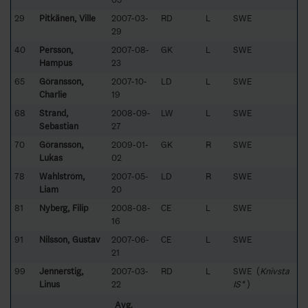
29
Pitkänen, Ville
2007-03-
RD
L
SWE
29
40
Persson,
2007-08-
GK
L
SWE
Hampus
23
65
Göransson,
2007-10-
LD
L
SWE
Charlie
19
68
Strand,
2008-09-
LW
L
SWE
Sebastian
27
70
Göransson,
2009-01-
GK
R
SWE
Lukas
02
78
Wahlström,
2007-05-
LD
R
SWE
Liam
20
81
Nyberg, Filip
2008-08-
CE
L
SWE
16
91
Nilsson, Gustav
2007-06-
CE
L
SWE
21
99
Jennerstig,
2007-03-
RD
L
SWE (
Knivsta
Linus
22
IS*
)
Avg.