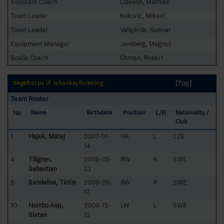
Assistant Coach
Claeson, Mathias
Team Leader
Kokoric, Mikael
Team Leader
Vallgårda, Gunnar
Equipment Manager
Jernberg, Magnus
Goalie Coach
Öhman, Robert
[Top]
Segeltorps IF Ishockeyförening
Team Roster
No
L/R
Name
Birthdate
Position
Nationality /
Club
1
Hajek, Matej
2007-01-
GK
L
CZE
14
4
Tillgren,
2008-05-
RW
R
SWE
Sebastian
23
8
Sandelius, Tintin
2009-06-
RW
R
SWE
17
10
Norrbo Asp,
2009-12-
LW
L
SWE
Sixten
13