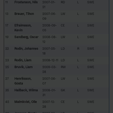
11
Frostenson, Nils
2007-01-
RD
L
SWE
21
13
Brauer, Tihon
2007-06-
LW
L
SWE
09
17
Efraimsson,
2008-09-
CE
L
SWE
Kevin
05
19
Sandberg, Oscar
2008-08-
LW
L
SWE
12
22
Rodin, Johannes
2007-05-
LD
R
SWE
18
23
Rodin, Liam
2008-12-11
LD
L
SWE
25
Bruvik, Liam
2009-03-
RW
L
SWE
28
27
Henriksson,
2007-06-
LW
L
SWE
Gösta
07
35
Hallbeck, Wilma
2008-01-
GK
L
SWE
31
45
Malmkvist, Olle
2007-12-
CE
L
SWE
28