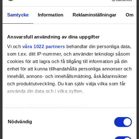
1
Omurcali, Simon
2007-05-
GK
L
SWE
25
Samtycke
Information
Reklaminställningar
Om
2
Montgomery,
2007-03-
RW
R
SWE
Christopher
14
3
Larsson, Filip
2008-06-
RD
L
SWE
Ansvarsfull användning av dina uppgifter
27
Vi och
våra 1022 partners
behandlar din personliga data,
4
Moberg, Isac
2008-04-
RD
L
SWE
som t.ex. ditt IP-nummer, och använder teknologi såsom
27
cookies för att lagra och få tillgång till information på din
5
Elmqvist, Axel
2007-08-
LD
L
SWE
enhet för att kunna tillhandahålla personliga annonser och
14
innehåll, annons- och innehållsmätning, åskådarinsikter
6
Gääw-Nilsson,
2008-04-
RD
L
SWE
och produktutveckling. Du kan själv välja vilka som får
Bruno
25
använda din data och i vilka syften.
7
Edin, Jonathan
2008-08-
RD
L
SWE
13
Med din tillåtelse skulle vi även vilja:
8
Lindell, Alfons
2007-07-
LW
L
SWE
12
Samla in information om din geografiska plats som
Samtyckesval
10
Frenne, Leon
2008-02-
LD
L
SWE
Nödvändig
kan ha en noggrannhet på upp till flera meter
08
Identifiera din enhet genom att aktivt skanna den för
11
Mattsson, Oscar
2008-01-
LW
L
SWE
specifika kännetecken (fingeravtryck)