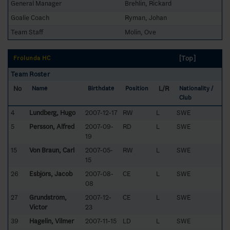
General Manager
Brehlin, Rickard
Goalie Coach
Ryman, Johan
Team Staff
Molin, Ove
[Top]
Frölunda HC
Team Roster
No
L/R
Name
Birthdate
Position
Nationality /
Club
4
Lundberg, Hugo
2007-12-17
RW
L
SWE
5
Persson, Alfred
2007-09-
RD
L
SWE
19
15
Von Braun, Carl
2007-05-
RW
L
SWE
15
26
Esbjörs, Jacob
2007-08-
CE
L
SWE
08
27
Grundström,
2007-12-
CE
L
SWE
Victor
23
39
Hagelin, Vilmer
2007-11-15
LD
L
SWE