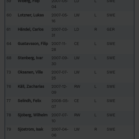
59
Wiberg, Filip
2007-05-
LD
L
SWE
04
60
Lotzner, Lukas
2007-05-
LW
L
SWE
16
61
Händel, Carlos
2007-03-
LD
R
GER
31
64
Gustavsson, Filip
2007-11-
CE
L
SWE
28
68
Stenberg, Ivar
2007-09-
LW
L
SWE
30
73
Oksanen, Ville
2007-07-
LW
L
SWE
25
76
Käll, Zacharias
2007-12-
RW
L
SWE
09
77
Selindh, Felix
2008-05-
CE
L
SWE
07
78
Sjöberg, Wilhelm
2007-07-
RW
L
SWE
10
79
Sjöström, Isak
2007-04-
LW
R
SWE
06