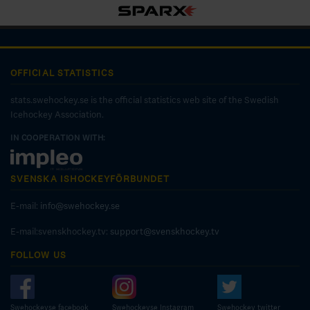
OFFICIAL STATISTICS
stats.swehockey.se is the official statistics web site of the Swedish
Icehockey Association.
IN COOPERATION WITH:
SVENSKA ISHOCKEYFÖRBUNDET
E-mail:
info@swehockey.se
E-mail:svenskhockey.tv:
support@svenskhockey.tv
FOLLOW US
Swehockeyse facebook
Swehockeyse Instagram
Swehockey twitter