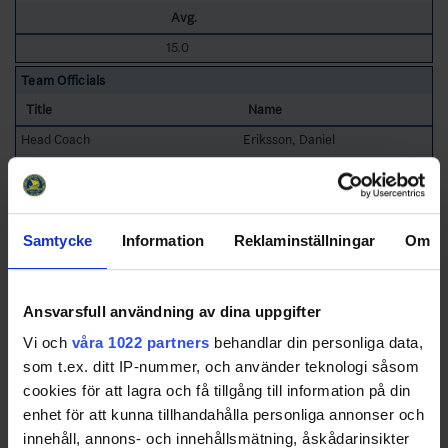
Avg.
15.0
Team Officials
Title
Name
Head Coach
Eriksson, Daniel
Assistant Coach
Gadolin, Jesper
Equipment Manager
Zamola, Peter
Physical Coach
Jansson, Erik
Samtycke
Information
Reklaminställningar
Om
General Manager
Ström, Mikael
Goalie Coach
Nordlund, William
Ansvarsfull användning av dina uppgifter
[Top]
HV 71
Vi och
våra 1022 partners
behandlar din personliga data,
Team Roster
som t.ex. ditt IP-nummer, och använder teknologi såsom
No
L/R
Name
Birthdate
Position
Nationality
cookies för att lagra och få tillgång till information på din
/ Club
enhet för att kunna tillhandahålla personliga annonser och
3
Hassan Johansson,
2007-06-
RD
R
SWE
innehåll, annons- och innehållsmätning, åskådarinsikter