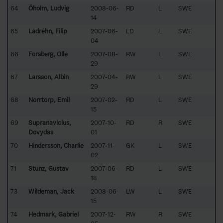
64
Öholm, Ludvig
2008-06-
RD
L
SWE
14
65
Ladréhn, Filip
2007-06-
LD
L
SWE
04
66
Forsberg, Olle
2007-08-
RW
L
SWE
29
67
Larsson, Albin
2007-04-
RW
L
SWE
29
68
Norrtorp, Emil
2007-02-
RD
L
SWE
15
69
Supranavicius,
2007-10-
RD
R
SWE
Dovydas
01
70
Hindersson, Charlie
2007-11-
GK
L
SWE
02
71
Stunz, Gustav
2007-06-
RD
L
SWE
18
73
Wildeman, Jack
2008-06-
LW
L
SWE
15
74
Hedmark, Gabriel
2007-12-
RW
R
SWE