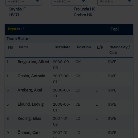
Brynäs IF
Frölunda HC
HV 71
Örebro HK
[Top]
Brynäs IF
Team Roster
No
L/R
Name
Birthdate
Position
Nationality /
Club
1
Bergström, Alfred
2008-09-
GK
L
SWE
06
1
Öholm, Antonio
2007-06-
GK
L
SWE
01
5
Arnberg, Axel
2008-03-
LD
L
SWE
10
5
Eklund, Ludvig
2008-05-
CE
L
SWE
01
8
Kedling, Elias
2007-01-
LD
L
SWE
08
9
Öhman, Carl
2007-01-
LD
L
SWE