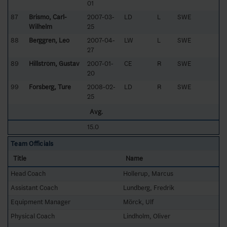
01
87
Brismo, Carl-
2007-03-
LD
L
SWE
Wilhelm
25
88
Berggren, Leo
2007-04-
LW
L
SWE
27
89
Hillström, Gustav
2007-01-
CE
R
SWE
20
99
Forsberg, Ture
2008-02-
LD
R
SWE
25
Avg.
15.0
Team Officials
Title
Name
Head Coach
Hollerup, Marcus
Assistant Coach
Lundberg, Fredrik
Equipment Manager
Mörck, Ulf
Physical Coach
Lindholm, Oliver