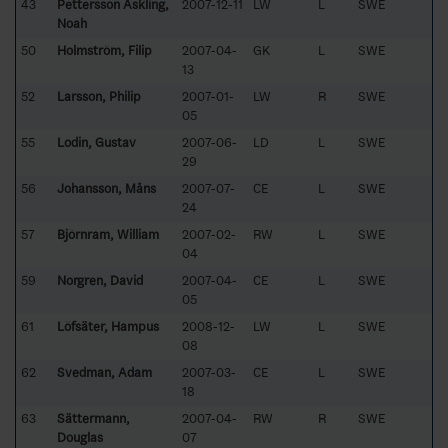
43
Pettersson Askling,
2007-12-11
LW
L
SWE
Noah
50
Holmström, Filip
2007-04-
GK
L
SWE
13
52
Larsson, Philip
2007-01-
LW
R
SWE
05
55
Lodin, Gustav
2007-06-
LD
L
SWE
29
56
Johansson, Måns
2007-07-
CE
L
SWE
24
57
Björnram, William
2007-02-
RW
L
SWE
04
59
Norgren, David
2007-04-
CE
L
SWE
05
61
Löfsäter, Hampus
2008-12-
LW
L
SWE
08
62
Svedman, Adam
2007-03-
CE
L
SWE
18
63
Sättermann,
2007-04-
RW
R
SWE
Douglas
07