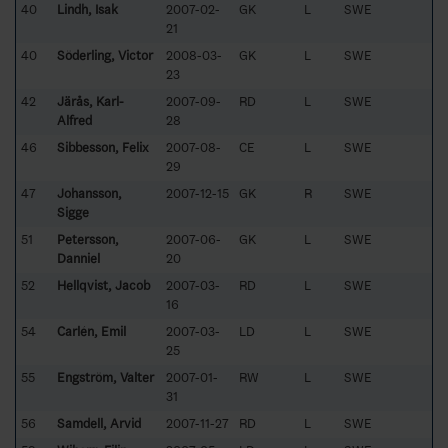
40
Lindh, Isak
2007-02-
GK
L
SWE
21
40
Söderling, Victor
2008-03-
GK
L
SWE
23
42
Järås, Karl-
2007-09-
RD
L
SWE
Alfred
28
46
Sibbesson, Felix
2007-08-
CE
L
SWE
29
47
Johansson,
2007-12-15
GK
R
SWE
Sigge
51
Petersson,
2007-06-
GK
L
SWE
Danniel
20
52
Hellqvist, Jacob
2007-03-
RD
L
SWE
16
54
Carlén, Emil
2007-03-
LD
L
SWE
25
55
Engström, Valter
2007-01-
RW
L
SWE
31
56
Samdell, Arvid
2007-11-27
RD
L
SWE