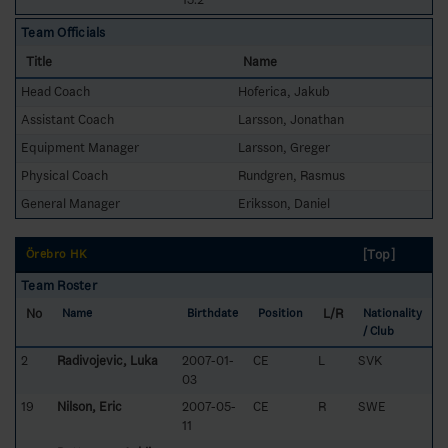
Team Officials
Title
Name
Head Coach
Hoferica, Jakub
Assistant Coach
Larsson, Jonathan
Equipment Manager
Larsson, Greger
Physical Coach
Rundgren, Rasmus
General Manager
Eriksson, Daniel
[Top]
Örebro HK
Team Roster
No
L/R
Name
Birthdate
Position
Nationality
/ Club
2
Radivojevic, Luka
2007-01-
CE
L
SVK
03
19
Nilson, Eric
2007-05-
CE
R
SWE
11