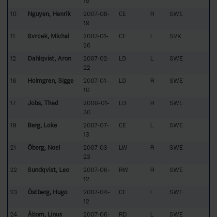
19
10
Nguyen, Henrik
2007-08-
CE
R
SWE
19
11
Svrcek, Michal
2007-01-
CE
L
SVK
26
12
Dahlqvist, Aron
2007-02-
LD
L
SWE
22
16
Holmgren, Sigge
2007-01-
LD
R
SWE
10
17
Jobs, Thed
2008-01-
LD
R
SWE
30
19
Berg, Loke
2007-07-
CE
L
SWE
13
21
Öberg, Noel
2007-03-
LW
R
SWE
23
22
Sundqvist, Leo
2007-06-
RW
R
SWE
12
23
Östberg, Hugo
2007-04-
CE
L
SWE
12
24
Åbom, Linus
2007-06-
RD
L
SWE