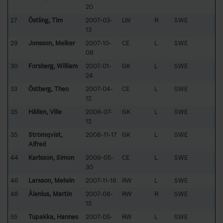
20
27
Östling, Tim
2007-03-
LW
R
SWE
13
29
Jonsson, Melker
2007-10-
CE
L
SWE
08
30
Forsberg, William
2007-01-
GK
L
SWE
24
33
Östberg, Theo
2007-04-
CE
L
SWE
12
35
Hållén, Ville
2008-07-
GK
L
SWE
12
35
Strömqvist,
2008-11-17
GK
L
SWE
Alfred
44
Karlsson, Simon
2009-05-
CE
L
SWE
30
46
Larsson, Melwin
2007-11-16
RW
L
SWE
48
Ålenius, Martin
2007-08-
RW
R
SWE
15
55
Tupakka, Hannes
2007-05-
RW
L
SWE