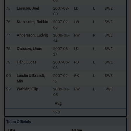
05
75
Larsson, Joel
2007-08-
LD
L
SWE
09
76
Stenström, Robbin
2007-02-
LW
L
SWE
05
77
Andersson, Ludvig
2008-05-
RW
R
SWE
24
78
Olaisson, Linus
2007-08-
LD
L
SWE
27
79
Håhl, Lucas
2007-06-
RD
L
SWE
03
90
Lundin Ullbrandt,
2007-02-
GK
L
SWE
Mio
15
99
Wahlén, Filip
2009-03-
RW
L
SWE
08
Avg.
15.0
Team Officials
Title
Name