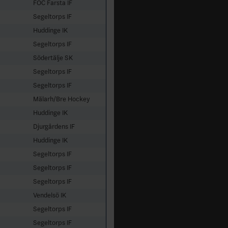
FOC Farsta IF
Segeltorps IF
Huddinge IK
Segeltorps IF
Södertälje SK
Segeltorps IF
Segeltorps IF
Mälarh/Bre Hockey
Huddinge IK
Djurgårdens IF
Huddinge IK
Segeltorps IF
Segeltorps IF
Segeltorps IF
Vendelsö IK
Segeltorps IF
Segeltorps IF