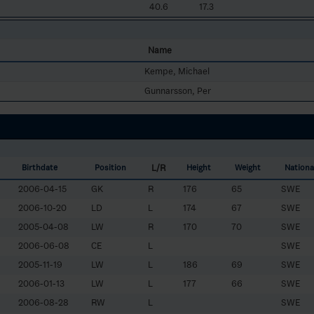
40.6
17.3
Name
Kempe, Michael
Gunnarsson, Per
L/R
Birthdate
Position
Height
Weight
National
2006-04-15
GK
R
176
65
SWE
2006-10-20
LD
L
174
67
SWE
2005-04-08
LW
R
170
70
SWE
2006-06-08
CE
L
SWE
2005-11-19
LW
L
186
69
SWE
2006-01-13
LW
L
177
66
SWE
2006-08-28
RW
L
SWE