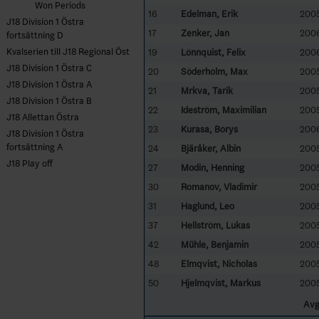
Won Periods
16
Edelman, Erik
200
J18 Division 1 Östra
17
Zenker, Jan
2006
fortsättning D
Kvalserien till J18 Regional Öst
19
Lönnquist, Felix
2006
J18 Division 1 Östra C
20
Söderholm, Max
2005
J18 Division 1 Östra A
21
Mrkva, Tarik
200
J18 Division 1 Östra B
22
Ideström, Maximilian
200
J18 Allettan Östra
23
Kurasa, Borys
200
J18 Division 1 Östra
fortsättning A
24
Bjäråker, Albin
200
J18 Play off
27
Modin, Henning
2005
30
Romanov, Vladimir
200
31
Haglund, Leo
2005
37
Hellström, Lukas
2005
42
Mühle, Benjamin
200
48
Elmqvist, Nicholas
2005
50
Hjelmqvist, Markus
200
Avg