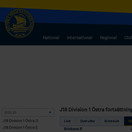
National
International
Regional
Clu
J18 Division 1 Östra fortsättnin
J18 Division 1 Östra D
Live
Overview
Schedule
R
J18 Division 1 Östra E
Brinkens IF