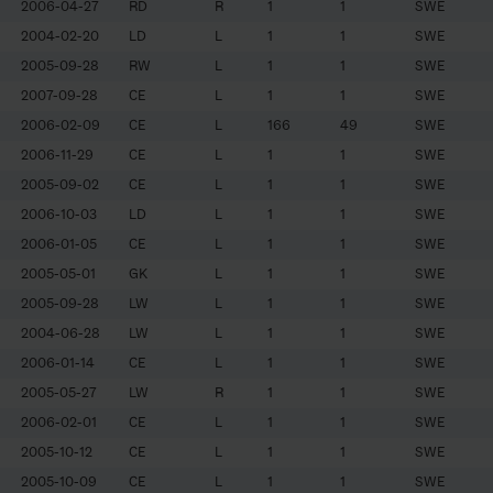
2006-04-27
RD
R
1
1
SWE
2004-02-20
LD
L
1
1
SWE
2005-09-28
RW
L
1
1
SWE
2007-09-28
CE
L
1
1
SWE
2006-02-09
CE
L
166
49
SWE
2006-11-29
CE
L
1
1
SWE
2005-09-02
CE
L
1
1
SWE
2006-10-03
LD
L
1
1
SWE
2006-01-05
CE
L
1
1
SWE
2005-05-01
GK
L
1
1
SWE
2005-09-28
LW
L
1
1
SWE
2004-06-28
LW
L
1
1
SWE
2006-01-14
CE
L
1
1
SWE
2005-05-27
LW
R
1
1
SWE
2006-02-01
CE
L
1
1
SWE
2005-10-12
CE
L
1
1
SWE
2005-10-09
CE
L
1
1
SWE