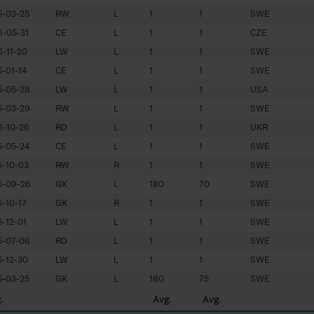
5-03-25
RW
L
1
1
SWE
-05-31
CE
L
1
1
CZE
-11-20
LW
L
1
1
SWE
-01-14
CE
L
1
1
SWE
5-05-28
LW
L
1
1
USA
5-03-29
RW
L
1
1
SWE
6-10-26
RD
L
1
1
UKR
5-05-24
CE
L
1
1
SWE
-10-03
RW
R
1
1
SWE
5-09-26
GK
L
180
70
SWE
-10-17
GK
R
1
1
SWE
-12-01
LW
L
1
1
SWE
5-07-06
RD
L
1
1
SWE
-12-30
LW
L
1
1
SWE
5-03-25
GK
L
180
75
SWE
.
Avg.
Avg.