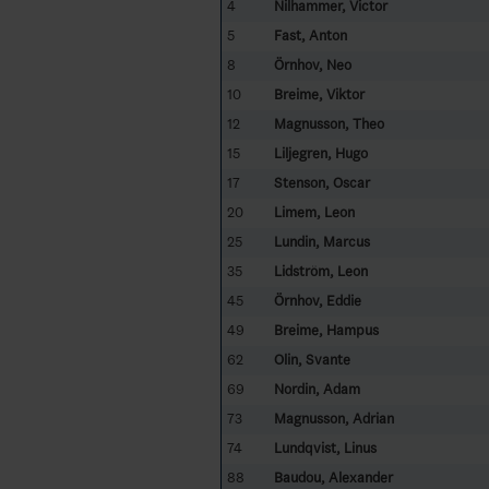
4
Nilhammer, Victor
5
Fast, Anton
8
Örnhov, Neo
10
Breime, Viktor
12
Magnusson, Theo
15
Liljegren, Hugo
17
Stenson, Oscar
20
Limem, Leon
25
Lundin, Marcus
35
Lidström, Leon
45
Örnhov, Eddie
49
Breime, Hampus
62
Olin, Svante
69
Nordin, Adam
73
Magnusson, Adrian
74
Lundqvist, Linus
88
Baudou, Alexander