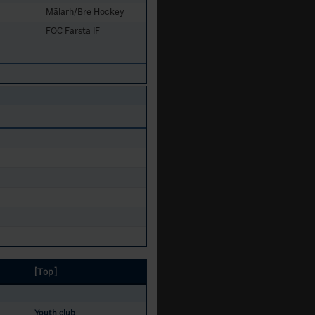
Mälarh/Bre Hockey
FOC Farsta IF
[Top]
Youth club