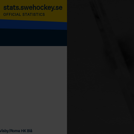
stats.swehockey.se
OFFICIAL STATISTICS
Visby/Roma HK Blå