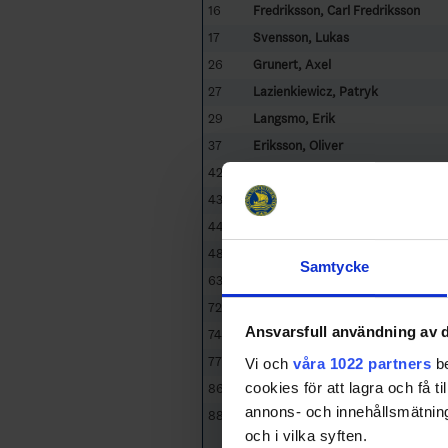
16
Fredriksson, Carl Fredriksson
17
Svensson, Lukas
26
Grunert, Axel
27
Lazienkiewicz, Patryk
29
Langsmo, Erik
37
Eriksson, Oliver
42
Abrahamsson, Anton
43
Setzman, Hugo
44
Jacobsen, Albin
48
Marzec, Tomasz
Samtycke
63
Ödegaard, Frode
72
Videquist, Viktor
Ansvarsfull användning av d
74
Porling, Erik
77
Vågestam, Linus
Vi och
våra 1022 partners
be
cookies för att lagra och få t
86
Stefansson, Max
annons- och innehållsmätning
88
Savolainen, Jesper
och i vilka syften.