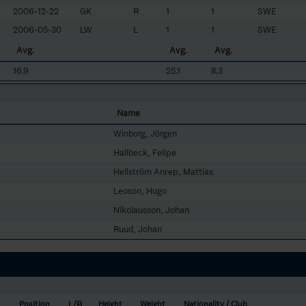
2006-12-22
GK
R
1
1
SWE
2006-05-30
LW
L
1
1
SWE
Avg.
Avg.
Avg.
16.9
25.1
8.3
Name
Winborg, Jörgen
Hallbeck, Felipe
Hellström Anrep, Mattias
Leoson, Hugo
Nikolausson, Johan
Ruud, Johan
L/R
Position
Height
Weight
Nationality / Club