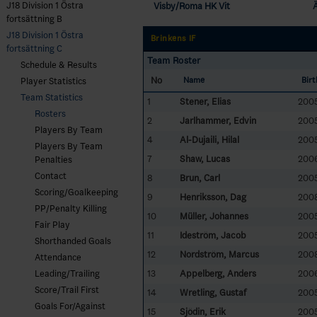
J18 Division 1 Östra
Visby/Roma HK Vit
Ä
fortsättning B
J18 Division 1 Östra
Brinkens IF
fortsättning C
Team Roster
Schedule & Results
No
Name
Bir
Player Statistics
Team Statistics
1
Stener, Elias
200
Rosters
2
Jarlhammer, Edvin
200
Players By Team
4
Al-Dujaili, Hilal
2005
Players By Team
7
Shaw, Lucas
200
Penalties
Contact
8
Brun, Carl
200
Scoring/Goalkeeping
9
Henriksson, Dag
2008
PP/Penalty Killing
10
Müller, Johannes
200
Fair Play
11
Ideström, Jacob
200
Shorthanded Goals
12
Nordström, Marcus
200
Attendance
13
Appelberg, Anders
200
Leading/Trailing
Score/Trail First
14
Wretling, Gustaf
200
Goals For/Against
15
Sjödin, Erik
200