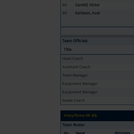
99
Carnlöf, Victor
99
Karlsson, Axel
Team Officials
Title
Head Coach
Assistant Coach
Team Manager
Equipment Manager
Equipment Manager
Goalie Coach
Visby/Roma HK Blå
Team Roster
No
Name
Birthdate