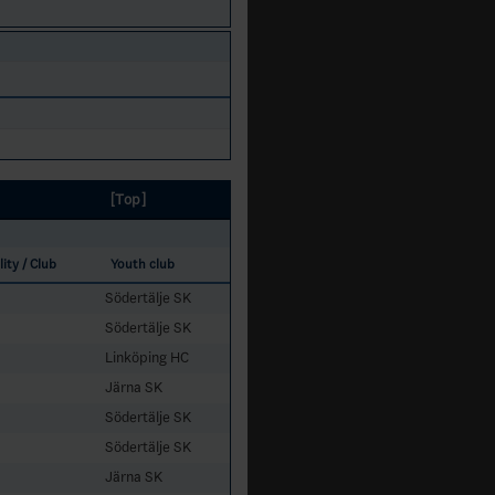
[Top]
ity / Club
Youth club
Södertälje SK
Södertälje SK
Linköping HC
Järna SK
Södertälje SK
Södertälje SK
Järna SK