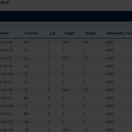
lta IF
L/R
thdate
Position
Height
Weight
Nationality / Cl
5-04-16
GK
L
180
80
SWE
5-04-29
LD
L
1
1
SWE
-09-12
LD
L
175
72
SWE
6-05-16
LW
L
1
1
SWE
5-06-10
LD
L
1
1
SWE
-10-12
CE
L
1
1
SWE
5-04-18
LD
R
180
75
SWE
5-03-29
RD
R
1
1
SWE
8-04-08
LD
L
1
1
SWE
6-07-20
RW
R
1
1
SWE
5-05-02
LW
L
1
1
SWE
5-08-04
LW
L
180
75
SWE