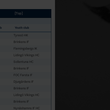
[Top]
ub
Youth club
Tyresö HK
Brinkens IF
Flemingsbergs IK
Lidingö Vikings HC
Sollentuna HC
Brinkens IF
FOC Farsta IF
Djurgårdens IF
Brinkens IF
Lidingö Vikings HC
Brinkens IF
Nynäshamns IF HC