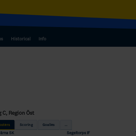
bs
Historical
Info
g C, Region Öst
osters
Scoring
Goalies
...
Järna SK
Segeltorps IF