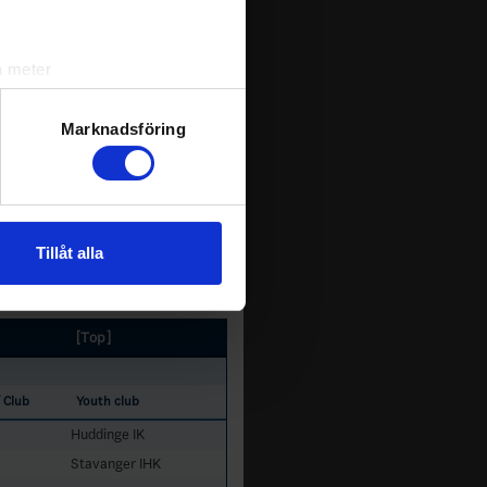
a meter
k)
ljsektionen
. Du kan ändra
Marknadsföring
andahålla funktioner för
n information från din enhet
Tillåt alla
 tur kombinera informationen
deras tjänster.
[Top]
/ Club
Youth club
Huddinge IK
Stavanger IHK